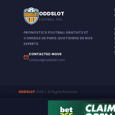
ODDSLOT
FOOTBALL TIPS
PRONOSTICS FOOTBALL GRATUITS ET
CONSEILS DE PARIS QUOTIDIENS DE NOS
EXPERTS
CONTACTEZ-NOUS
contact@oddslot.com
ODDSLOT
2026
| All Rights Reserved