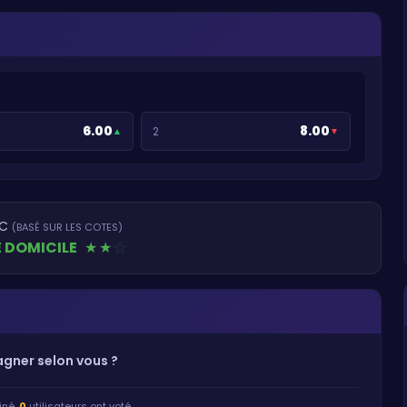
6.00
8.00
2
▲
▼
IC
(BASÉ SUR LES COTES)
 DOMICILE
★
★
★
agner selon vous ?
né.
0
utilisateurs ont voté.