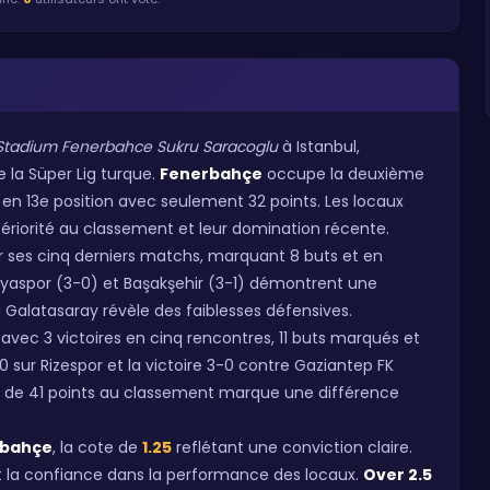
Stadium Fenerbahce Sukru Saracoglu
à Istanbul,
 la Süper Lig turque.
Fenerbahçe
occupe la deuxième
 en 13e position avec seulement 32 points. Les locaux
upériorité au classement et leur domination récente.
sur ses cinq derniers matchs, marquant 8 buts et en
nyaspor (3-0) et Başakşehir (3-1) démontrent une
 Galatasaray révèle des faiblesses défensives.
vec 3 victoires en cinq rencontres, 11 buts marqués et
 sur Rizespor et la victoire 3-0 contre Gaziantep FK
t de 41 points au classement marque une différence
rbahçe
, la cote de
1.25
reflétant une conviction claire.
nt la confiance dans la performance des locaux.
Over 2.5