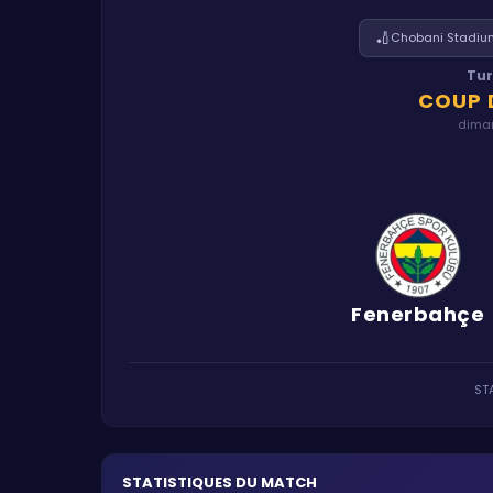
🏏
Chobani Stadiu
Tur
COUP 
diman
Fenerbahçe
ST
STATISTIQUES DU MATCH