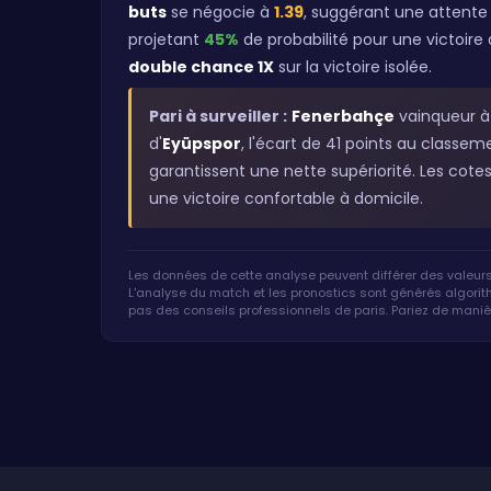
buts
se négocie à
1.39
, suggérant une attente
projetant
45%
de probabilité pour une victoire
double chance 1X
sur la victoire isolée.
Pari à surveiller :
Fenerbahçe
vainqueur 
d'
Eyüpspor
, l'écart de 41 points au classe
garantissent une nette supériorité. Les cote
une victoire confortable à domicile.
Les données de cette analyse peuvent différer des valeurs
L'analyse du match et les pronostics sont générés algorith
pas des conseils professionnels de paris. Pariez de maniè