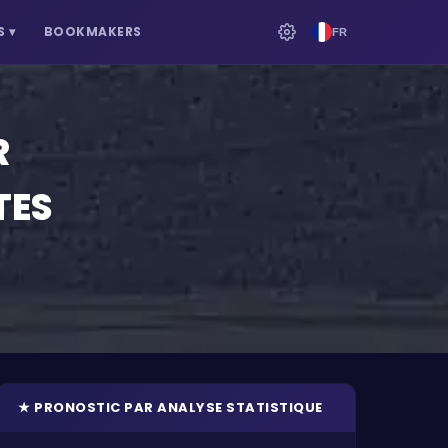
S
▾
BOOKMAKERS
FR
R
TES
★
PRONOSTIC PAR ANALYSE STATISTIQUE