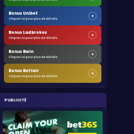
Bonus Unibet
+
Cliquez ici pour plus de détails
Bonus Ladbrokes
+
Cliquez ici pour plus de détails
Bonus Bwin
+
Cliquez ici pour plus de détails
Bonus Betfair
+
Cliquez ici pour plus de détails
PUBLICITÉ