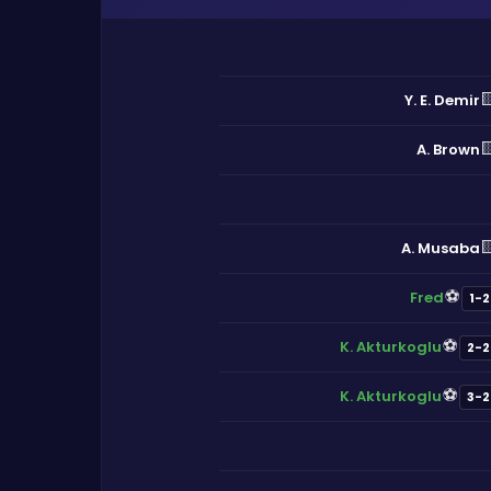

Y. E. Demir

A. Brown

A. Musaba
⚽
Fred
1-2
⚽
K. Akturkoglu
2-2
⚽
K. Akturkoglu
3-2