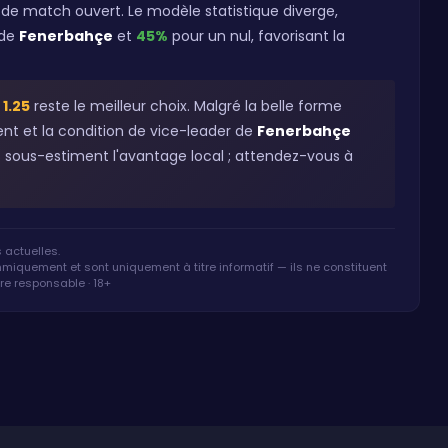
 de match ouvert. Le modèle statistique diverge,
 de
Fenerbahçe
et
45%
pour un nul, favorisant la
à
1.25
reste le meilleur choix. Malgré la belle forme
ment et la condition de vice-leader de
Fenerbahçe
s sous-estiment l'avantage local ; attendez-vous à
 actuelles.
miquement et sont uniquement à titre informatif — ils ne constituent
re responsable · 18+