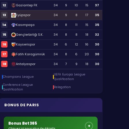
12
Gaziantep FK
34
9
10
15
37
13
Eyüpspor
34
9
8
17
35
14
Kasımpaşa
34
8
11
15
35
15
Gençlerbirliği S.K.
34
8
8
18
32
16
Kayserispor
34
6
12
16
30
17
Fatih Karagümrük
34
8
6
20
30
18
Antalyaspor
34
7
9
18
30
UEFA Europa League
Champions League
Qualification
Conference League
Relegation
Qualification
BONUS DE PARIS
Bonus Bet365
+
Cliquez ici pour plus de détails