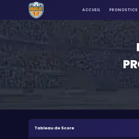
ACCUEIL
PRONOSTICS
PR
Tableau de Score