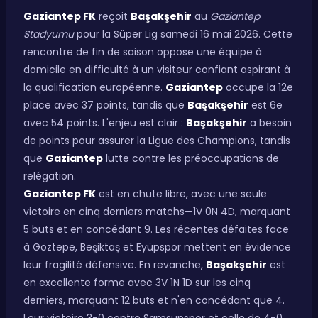
Gaziantep FK
reçoit
Başakşehir
au
Gaziantep
Stadyumu
pour la Süper Lig samedi 16 mai 2026. Cette
rencontre de fin de saison oppose une équipe à
domicile en difficulté à un visiteur confiant aspirant à
la qualification européenne.
Gaziantep
occupe la 12e
place avec 37 points, tandis que
Başakşehir
est 6e
avec 54 points. L'enjeu est clair :
Başakşehir
a besoin
de points pour assurer la Ligue des Champions, tandis
que
Gaziantep
lutte contre les préoccupations de
relégation.
Gaziantep FK
est en chute libre, avec une seule
victoire en cinq derniers matchs—1V 0N 4D, marquant
5 buts et en concédant 9. Les récentes défaites face
à Göztepe, Beşiktaş et Eyüpspor mettent en évidence
leur fragilité défensive. En revanche,
Başakşehir
est
en excellente forme avec 3V 1N 1D sur les cinq
derniers, marquant 12 buts et n'en concédant que 4.