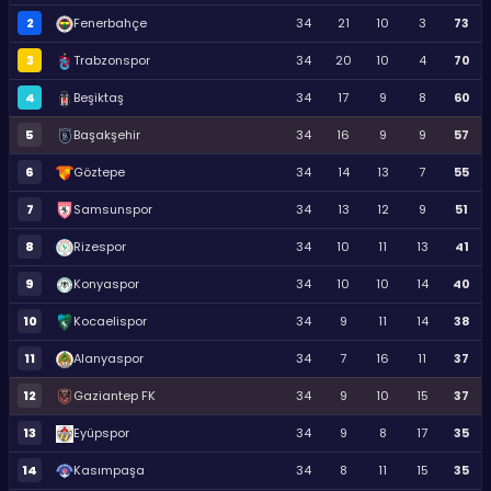
2
Fenerbahçe
34
21
10
3
73
3
Trabzonspor
34
20
10
4
70
4
Beşiktaş
34
17
9
8
60
5
Başakşehir
34
16
9
9
57
6
Göztepe
34
14
13
7
55
7
Samsunspor
34
13
12
9
51
8
Rizespor
34
10
11
13
41
9
Konyaspor
34
10
10
14
40
10
Kocaelispor
34
9
11
14
38
11
Alanyaspor
34
7
16
11
37
12
Gaziantep FK
34
9
10
15
37
13
Eyüpspor
34
9
8
17
35
14
Kasımpaşa
34
8
11
15
35