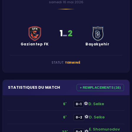
samedi 16 mai 2026
1
2
-
Gaziantep FK
Başakşehir
STATUT
:
TERMINÉ
STATISTIQUES DU MATCH
+ REMPLACEMENTS (16)
⚽
D. Selke
6'
0-1
⚽
D. Selke
6'
0-2
E. Shomurodov
⚽
22'
0-3