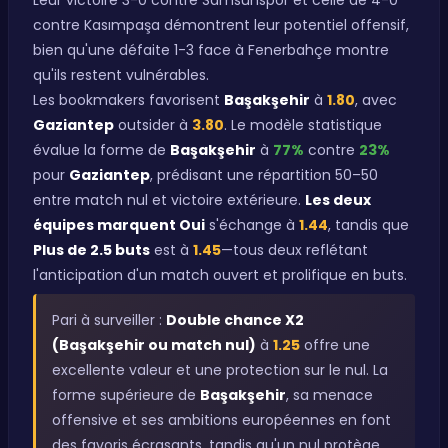
Leur victoire 3-0 contre Samsunspor et celle de 4-0
contre Kasımpaşa démontrent leur potentiel offensif,
bien qu'une défaite 1-3 face à Fenerbahçe montre
qu'ils restent vulnérables.
Les bookmakers favorisent
Başakşehir
à
1.80
, avec
Gaziantep
outsider à
3.80
. Le modèle statistique
évalue la forme de
Başakşehir
à
77%
contre
23%
pour
Gaziantep
, prédisant une répartition 50–50
entre match nul et victoire extérieure.
Les deux
équipes marquent Oui
s'échange à
1.44
, tandis que
Plus de 2.5 buts
est à
1.45
—tous deux reflétant
l'anticipation d'un match ouvert et prolifique en buts.
Pari à surveiller :
Double chance X2
(Başakşehir ou match nul)
à
1.25
offre une
excellente valeur et une protection sur le nul. La
forme supérieure de
Başakşehir
, sa menace
offensive et ses ambitions européennes en font
des favoris écrasants, tandis qu'un nul protège