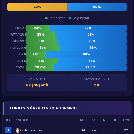
0%
50%
50%
Gaziantep FK
Başakşehir
FORME
23%
77%
ATTAQUE
29%
71%
DÉFENSE
31%
69%
POISSON
34%
66%
H2H
20%
80%
BUTS
31%
69%
TOTAL
28.0%
72.0%
VAINQUEUR
VICTOIRE OU NUL
Başakşehir
Oui
TURKEY
SÜPER LIG
CLASSEMENT
NR
ÉQUIPE
MJ
V
N
D
PTS
1
Galatasaray
34
24
5
5
77