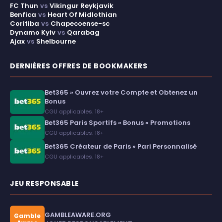
FC Thun
vs
Vikingur Reykjavik
Benfica
vs
Heart Of Midlothian
Coritiba
vs
Chapecoense-sc
Dynamo Kyiv
vs
Qarabag
Ajax
vs
Shelbourne
DERNIÈRES OFFRES DE BOOKMAKERS
Bet365 » Ouvrez votre Compte et Obtenez un
Bonus
CGU applicables. 18+
Bet365 Paris Sportifs » Bonus » Promotions
CGU applicables. 18+
Bet365 Créateur de Paris » Pari Personnalisé
CGU applicables. 18+
JEU RESPONSABLE
GAMBLEAWARE.ORG
Gamble