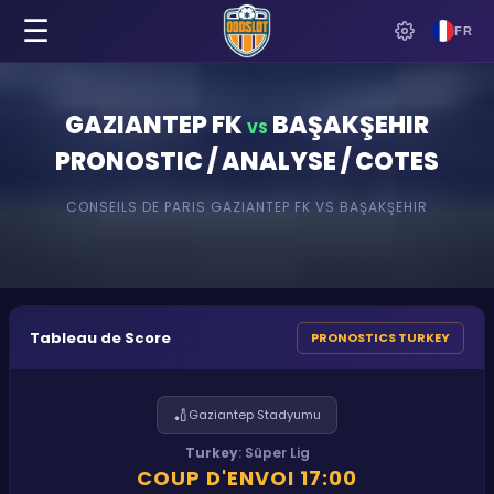
☰
FR
GAZIANTEP FK
BAŞAKŞEHIR
VS
PRONOSTIC / ANALYSE / COTES
CONSEILS DE PARIS
GAZIANTEP FK
VS
BAŞAKŞEHIR
Tableau de Score
PRONOSTICS TURKEY
🏏
Gaziantep Stadyumu
Turkey
:
Süper Lig
COUP D'ENVOI
17:00