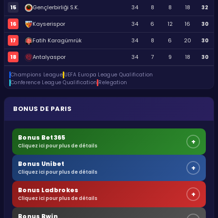
15
Gençlerbirliği S.K.
34
8
8
18
32
16
Kayserispor
34
6
12
16
30
17
Fatih Karagümrük
34
8
6
20
30
18
Antalyaspor
34
7
9
18
30
Champions League
UEFA Europa League Qualification
Conference League Qualification
Relegation
BONUS DE PARIS
Bonus Bet365
+
Cliquez ici pour plus de détails
Bonus Unibet
+
Cliquez ici pour plus de détails
Bonus Ladbrokes
+
Cliquez ici pour plus de détails
Bonus Bwin