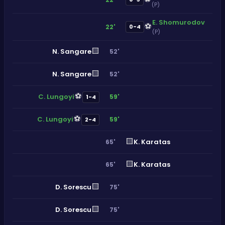
(P)
E. Shomurodov
⚽
22'
0-4
(P)
🟨
N. Sangare
52'
🟨
N. Sangare
52'
⚽
C. Lungoyi
59'
1-4
⚽
C. Lungoyi
59'
2-4
🟨
K. Karatas
65'
🟨
K. Karatas
65'
🟨
D. Sorescu
75'
🟨
D. Sorescu
75'