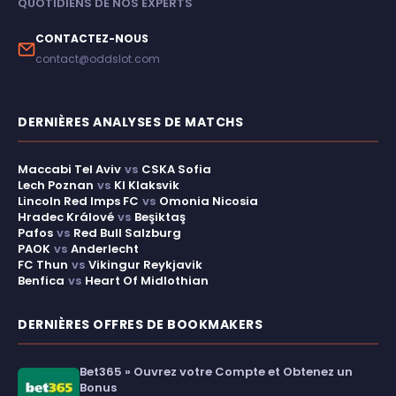
QUOTIDIENS DE NOS EXPERTS
CONTACTEZ-NOUS
contact@oddslot.com
DERNIÈRES ANALYSES DE MATCHS
Maccabi Tel Aviv
vs
CSKA Sofia
Lech Poznan
vs
KI Klaksvik
Lincoln Red Imps FC
vs
Omonia Nicosia
Hradec Králové
vs
Beşiktaş
Pafos
vs
Red Bull Salzburg
PAOK
vs
Anderlecht
FC Thun
vs
Vikingur Reykjavik
Benfica
vs
Heart Of Midlothian
DERNIÈRES OFFRES DE BOOKMAKERS
Bet365 » Ouvrez votre Compte et Obtenez un
Bonus