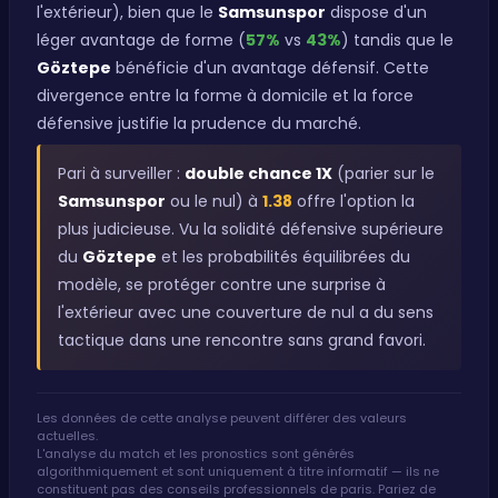
l'extérieur), bien que le
Samsunspor
dispose d'un
léger avantage de forme (
57%
vs
43%
) tandis que le
Göztepe
bénéficie d'un avantage défensif. Cette
divergence entre la forme à domicile et la force
défensive justifie la prudence du marché.
Pari à surveiller :
double chance 1X
(parier sur le
Samsunspor
ou le nul) à
1.38
offre l'option la
plus judicieuse. Vu la solidité défensive supérieure
du
Göztepe
et les probabilités équilibrées du
modèle, se protéger contre une surprise à
l'extérieur avec une couverture de nul a du sens
tactique dans une rencontre sans grand favori.
Les données de cette analyse peuvent différer des valeurs
actuelles.
L'analyse du match et les pronostics sont générés
algorithmiquement et sont uniquement à titre informatif — ils ne
constituent pas des conseils professionnels de paris. Pariez de