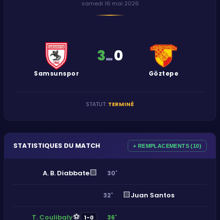
samedi 16 mai 2026
3
0
-
Samsunspor
Göztepe
STATUT
:
TERMINÉ
STATISTIQUES DU MATCH
+ REMPLACEMENTS (10)
🟨
A. B. Diabbate
30'
🟨
Juan Santos
32'
⚽
T. Coulibaly
36'
1-0