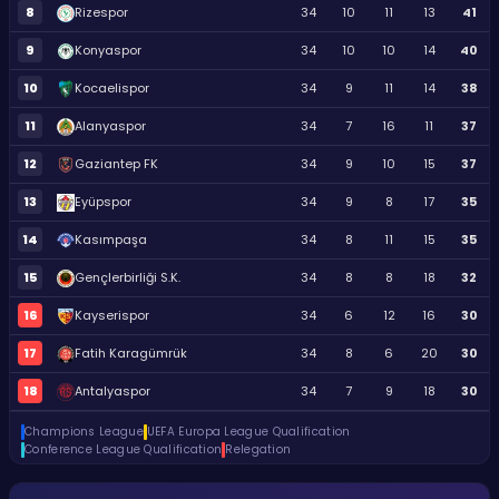
8
Rizespor
34
10
11
13
41
9
Konyaspor
34
10
10
14
40
10
Kocaelispor
34
9
11
14
38
11
Alanyaspor
34
7
16
11
37
12
Gaziantep FK
34
9
10
15
37
13
Eyüpspor
34
9
8
17
35
14
Kasımpaşa
34
8
11
15
35
15
Gençlerbirliği S.K.
34
8
8
18
32
16
Kayserispor
34
6
12
16
30
17
Fatih Karagümrük
34
8
6
20
30
18
Antalyaspor
34
7
9
18
30
Champions League
UEFA Europa League Qualification
Conference League Qualification
Relegation