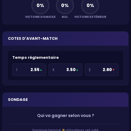
0
%
0
%
0
%
VICTOIRE DOMICILE
NUL
VICTOIRE EXTÉRIEUR
COTES D'AVANT-MATCH
Temps réglementaire
2.55
3.50
2.60
1
X
2
▲
▲
▼
SONDAGE
Qui va gagner selon vous ?
Sondage terminé.
0
utilisateurs ont voté.