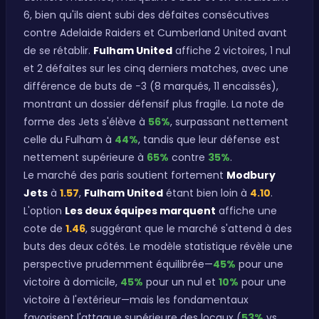
6, bien qu'ils aient subi des défaites consécutives
contre Adelaide Raiders et Cumberland United avant
de se rétablir.
Fulham United
affiche 2 victoires, 1 nul
et 2 défaites sur les cinq derniers matches, avec une
différence de buts de −3 (8 marqués, 11 encaissés),
montrant un dossier défensif plus fragile. La note de
forme des Jets s'élève à
56%
, surpassant nettement
celle du Fulham à
44%
, tandis que leur défense est
nettement supérieure à
65%
contre
35%
.
Le marché des paris soutient fortement
Modbury
Jets
à
1.57
,
Fulham United
étant bien loin à
4.10
.
L'option
Les deux équipes marquent
affiche une
cote de
1.46
, suggérant que le marché s'attend à des
buts des deux côtés. Le modèle statistique révèle une
perspective prudemment équilibrée—
45%
pour une
victoire à domicile,
45%
pour un nul et
10%
pour une
victoire à l'extérieur—mais les fondamentaux
favorisent l'attaque supérieure des locaux (
53%
vs