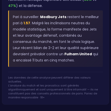
47%
) et la défense.
Pari à surveiller:
Modbury Jets
restent le meilleur
pari à
1.57
. Malgré les inclinaisons neutres du
modèle statistique, la forme manifeste des Jets
et leur avantage défensif, combinés au
consensus du marché, en font le choix logique.
Leur récent bilan de 3-2 et leur qualité supérieure
devraient prévaloir contre un
Fulham United
qui
a encaissé 11 buts en cinq matches.
Les données de cette analyse peuvent différer des valeurs
actuelles.
L'analyse du match et les pronostics sont générés
algorithmiquement et sont uniquement à titre informatif — ils ne
constituent pas des conseils professionnels de paris. Pariez de
manière responsable · 18+