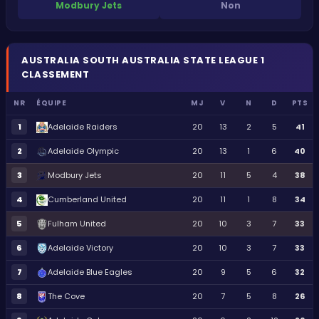
Modbury Jets
Non
AUSTRALIA
SOUTH AUSTRALIA STATE LEAGUE 1
CLASSEMENT
NR
ÉQUIPE
MJ
V
N
D
PTS
1
Adelaide Raiders
20
13
2
5
41
2
Adelaide Olympic
20
13
1
6
40
3
Modbury Jets
20
11
5
4
38
4
Cumberland United
20
11
1
8
34
5
Fulham United
20
10
3
7
33
6
Adelaide Victory
20
10
3
7
33
7
Adelaide Blue Eagles
20
9
5
6
32
8
The Cove
20
7
5
8
26