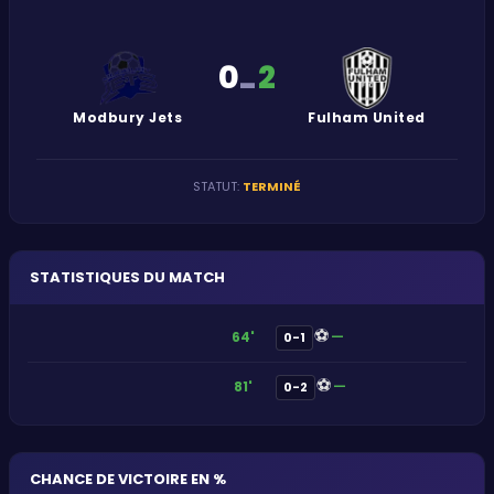
0
2
-
Modbury Jets
Fulham United
STATUT
:
TERMINÉ
STATISTIQUES DU MATCH
⚽
—
64'
0-1
⚽
—
81'
0-2
CHANCE DE VICTOIRE EN %