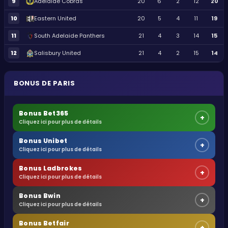
9
Adelaide Cobras
20
6
2
12
20
10
Eastern United
20
5
4
11
19
11
South Adelaide Panthers
21
4
3
14
15
12
Salisbury United
21
4
2
15
14
BONUS DE PARIS
Bonus Bet365
+
Cliquez ici pour plus de détails
Bonus Unibet
+
Cliquez ici pour plus de détails
Bonus Ladbrokes
+
Cliquez ici pour plus de détails
Bonus Bwin
+
Cliquez ici pour plus de détails
Bonus Betfair
+