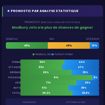
★
PRONOSTIC PAR ANALYSE STATISTIQUE
PRONOSTIC
BASÉ SUR L'ANALYSE STATISTIQUE
Modbury Jets a le plus de chances de gagner
DOMICILE
NUL
EXTÉRIEUR
45%
45%
10%
Modbury Jets
Fulham United
FORME
56%
44%
ATTAQUE
53%
47%
DÉFENSE
65%
35%
POISSON
91%
9%
H2H
71%
29%
BUTS
61%
39%
TOTAL
66.2%
33.8%
VAINQUEUR
VICTOIRE OU NUL