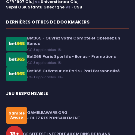
CFR 1907 Cluj
vs
Universitatea Cluj
Sepsi OSK Sfantu Gheorghe
vs
FCSB
DERNIÈRES OFFRES DE BOOKMAKERS
Bet365 » Ouvrez votre Compte et Obtenez un
Bonus
CGU applicables. 18+
Bet365 Paris Sportifs » Bonus » Promotions
CGU applicables. 18+
Bet365 Créateur de Paris » Pari Personnalisé
CGU applicables. 18+
JEU RESPONSABLE
GAMBLEAWARE.ORG
Gamble
Aware
JOUEZ RESPONSABLEMENT
18+
CE SITE EST INTERDIT AUX MOINS DE 18 ANS