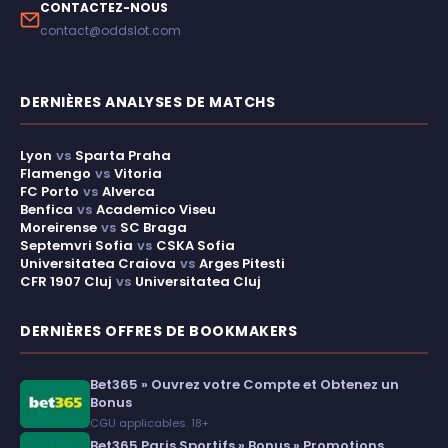
CONTACTEZ-NOUS
contact@oddslot.com
DERNIÈRES ANALYSES DE MATCHS
Lyon
vs
Sparta Praha
Flamengo
vs
Vitoria
FC Porto
vs
Alverca
Benfica
vs
Academico Viseu
Moreirense
vs
SC Braga
Septemvri Sofia
vs
CSKA Sofia
Universitatea Craiova
vs
Arges Pitesti
CFR 1907 Cluj
vs
Universitatea Cluj
DERNIÈRES OFFRES DE BOOKMAKERS
Bet365 » Ouvrez votre Compte et Obtenez un
Bonus
CGU applicables. 18+
Bet365 Paris Sportifs » Bonus » Promotions