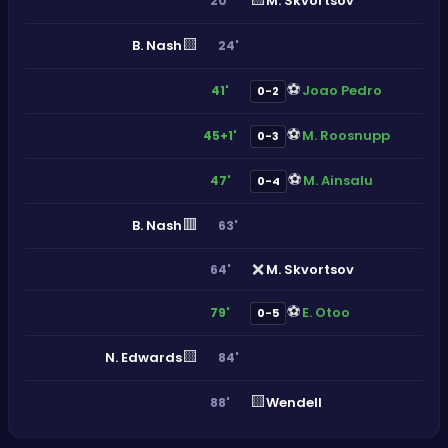
M. Skvortsov
20'
🟨
B. Nash
24'
⚽
Joao Pedro
41'
0-2
⚽
M. Roosnupp
45+1'
0-3
⚽
M. Ainsalu
47'
0-4
🟥
B. Nash
63'
❌
M. Skvortsov
64'
⚽
E. Otoo
79'
0-5
🟨
N. Edwards
84'
🟨
Wendell
88'