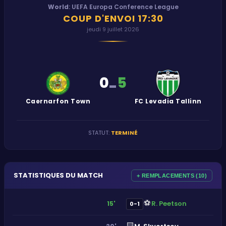
World
:
UEFA Europa Conference League
COUP D'ENVOI
17:30
jeudi 9 juillet 2026
0
5
-
Caernarfon Town
FC Levadia Tallinn
STATUT
:
TERMINÉ
STATISTIQUES DU MATCH
+ REMPLACEMENTS (10)
⚽
R. Peetson
15'
0-1
🟨