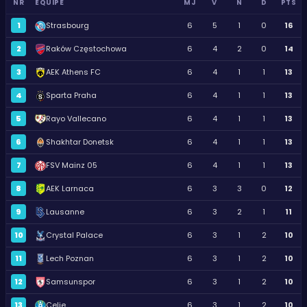
NR
ÉQUIPE
MJ
V
N
D
PTS
1
Strasbourg
6
5
1
0
16
2
Raków Częstochowa
6
4
2
0
14
3
AEK Athens FC
6
4
1
1
13
4
Sparta Praha
6
4
1
1
13
5
Rayo Vallecano
6
4
1
1
13
6
Shakhtar Donetsk
6
4
1
1
13
7
FSV Mainz 05
6
4
1
1
13
8
AEK Larnaca
6
3
3
0
12
9
Lausanne
6
3
2
1
11
10
Crystal Palace
6
3
1
2
10
11
Lech Poznan
6
3
1
2
10
12
Samsunspor
6
3
1
2
10
13
Celje
6
3
1
2
10