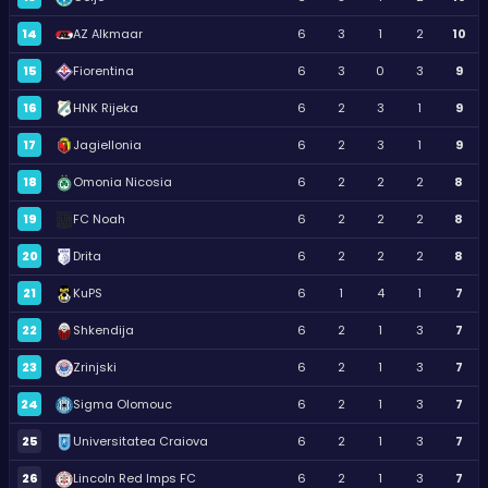
14
AZ Alkmaar
6
3
1
2
10
15
Fiorentina
6
3
0
3
9
16
HNK Rijeka
6
2
3
1
9
17
Jagiellonia
6
2
3
1
9
18
Omonia Nicosia
6
2
2
2
8
19
FC Noah
6
2
2
2
8
20
Drita
6
2
2
2
8
21
KuPS
6
1
4
1
7
22
Shkendija
6
2
1
3
7
23
Zrinjski
6
2
1
3
7
24
Sigma Olomouc
6
2
1
3
7
25
Universitatea Craiova
6
2
1
3
7
26
Lincoln Red Imps FC
6
2
1
3
7