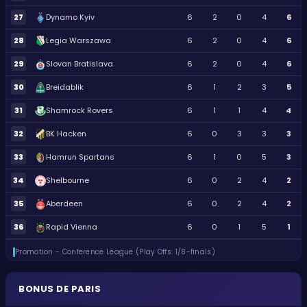
27
Dynamo Kyiv
6
2
0
4
6
28
Legia Warszawa
6
2
0
4
6
29
Slovan Bratislava
6
2
0
4
6
30
Breidablik
6
1
2
3
5
31
Shamrock Rovers
6
1
1
4
4
32
BK Hacken
6
0
3
3
3
33
Hamrun Spartans
6
1
0
5
3
34
Shelbourne
6
0
2
4
2
35
Aberdeen
6
0
2
4
2
36
Rapid Vienna
6
0
1
5
1
Promotion - Conference League (Play Offs: 1/8-finals)
BONUS DE PARIS