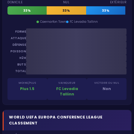
DOMICILE
NUL
EXTÉRIEUR
33%
33%
33%
Caernarfon Town
FC Levadia Tallinn
FORME
ATTAQUE
DÉFENSE
POISSON
H2H
BUTS
TOTAL
MOINS/PLUS
VAINQUEUR
VICTOIRE OU NUL
Plus 1.5
FC Levadia
Non
Tallinn
WORLD
UEFA EUROPA CONFERENCE LEAGUE
CLASSEMENT