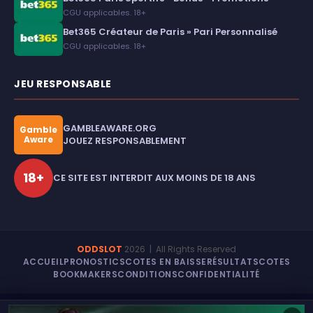
CGU applicables. 18+
Bet365 Créateur de Paris » Pari Personnalisé
CGU applicables. 18+
JEU RESPONSABLE
GAMBLEAWARE.ORG
Gamble
Aware
JOUEZ RESPONSABLEMENT
18+
CE SITE EST INTERDIT AUX MOINS DE 18 ANS
ODDSLOT
2026
| All Rights Reserved
ACCUEIL
PRONOSTICS
COTES EN BAISSE
RÉSULTATS
COTES
BOOKMAKERS
CONDITIONS
CONFIDENTIALITÉ