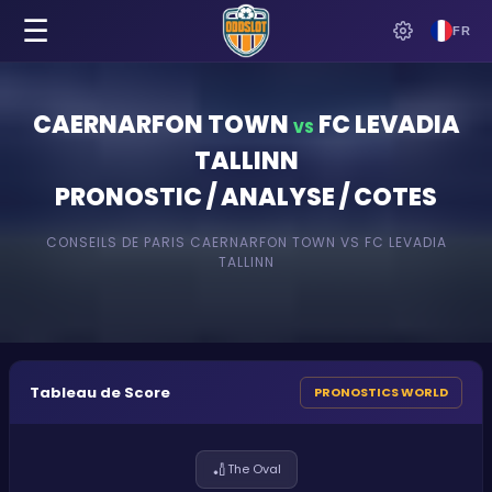
☰
FR
CAERNARFON TOWN
FC LEVADIA
VS
TALLINN
PRONOSTIC / ANALYSE / COTES
CONSEILS DE PARIS
CAERNARFON TOWN
VS
FC LEVADIA
TALLINN
Tableau de Score
PRONOSTICS WORLD
🏏
The Oval