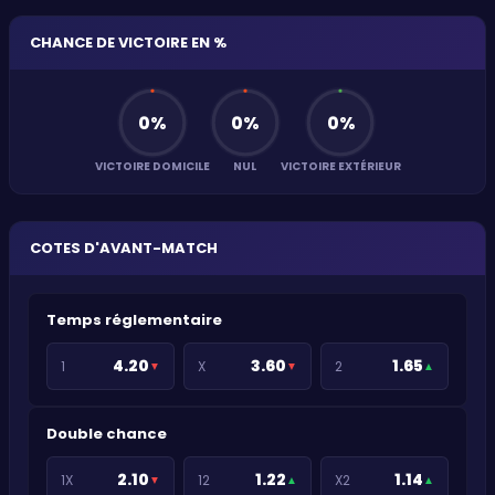
CHANCE DE VICTOIRE EN %
0
%
0
%
0
%
VICTOIRE DOMICILE
NUL
VICTOIRE EXTÉRIEUR
COTES D'AVANT-MATCH
Temps réglementaire
4.20
3.60
1.65
1
X
2
▼
▼
▲
Double chance
2.10
1.22
1.14
1X
12
X2
▼
▲
▲