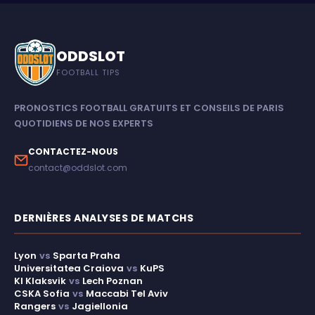
ODDSLOT
FOOTBALL TIPS
PRONOSTICS FOOTBALL GRATUITS ET CONSEILS DE PARIS
QUOTIDIENS DE NOS EXPERTS
CONTACTEZ-NOUS
contact@oddslot.com
DERNIÈRES ANALYSES DE MATCHS
Lyon
vs
Sparta Praha
Universitatea Craiova
vs
KuPS
KI Klaksvik
vs
Lech Poznan
CSKA Sofia
vs
Maccabi Tel Aviv
Rangers
vs
Jagiellonia