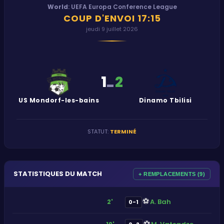
World
:
UEFA Europa Conference League
COUP D'ENVOI
17:15
jeudi 9 juillet 2026
1
2
-
US Mondorf-les-bains
Dinamo Tbilisi
STATUT
:
TERMINÉ
STATISTIQUES DU MATCH
+ REMPLACEMENTS (9)
⚽
A. Bah
2'
0-1
⚽