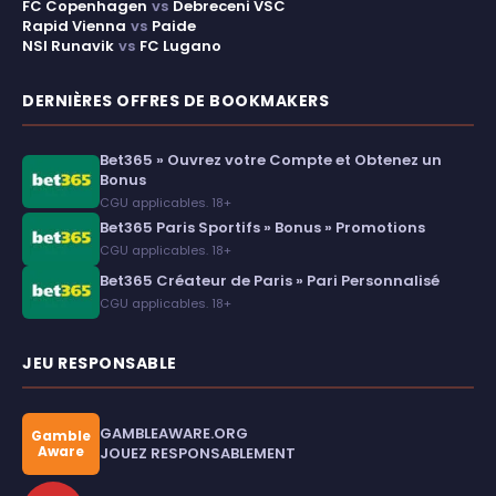
FC Copenhagen
vs
Debreceni VSC
Rapid Vienna
vs
Paide
NSI Runavik
vs
FC Lugano
DERNIÈRES OFFRES DE BOOKMAKERS
Bet365 » Ouvrez votre Compte et Obtenez un
Bonus
CGU applicables. 18+
Bet365 Paris Sportifs » Bonus » Promotions
CGU applicables. 18+
Bet365 Créateur de Paris » Pari Personnalisé
CGU applicables. 18+
JEU RESPONSABLE
GAMBLEAWARE.ORG
Gamble
Aware
JOUEZ RESPONSABLEMENT