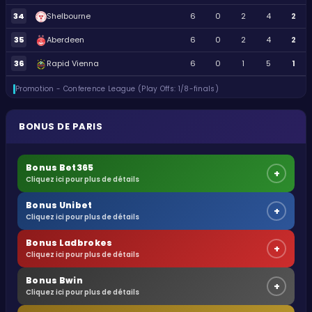
34
Shelbourne
6
0
2
4
2
35
Aberdeen
6
0
2
4
2
36
Rapid Vienna
6
0
1
5
1
Promotion - Conference League (Play Offs: 1/8-finals)
BONUS DE PARIS
Bonus Bet365
+
Cliquez ici pour plus de détails
Bonus Unibet
+
Cliquez ici pour plus de détails
Bonus Ladbrokes
+
Cliquez ici pour plus de détails
Bonus Bwin
+
Cliquez ici pour plus de détails