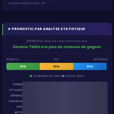
manière responsable · 18+
★
PRONOSTIC PAR ANALYSE STATISTIQUE
PRONOSTIC
BASÉ SUR L'ANALYSE STATISTIQUE
Dinamo Tbilisi a le plus de chances de gagner
DOMICILE
NUL
EXTÉRIEUR
33%
33%
33%
US Mondorf-les-bains
Dinamo Tbilisi
FORME
ATTAQUE
DÉFENSE
POISSON
H2H
BUTS