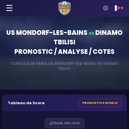
☰
FR
US MONDORF-LES-BAINS
DINAMO
VS
TBILISI
PRONOSTIC / ANALYSE / COTES
CONSEILS DE PARIS
US MONDORF-LES-BAINS
VS
DINAMO
TBILISI
Tableau de Score
PRONOSTICS WORLD
🏏
Stade John Grun