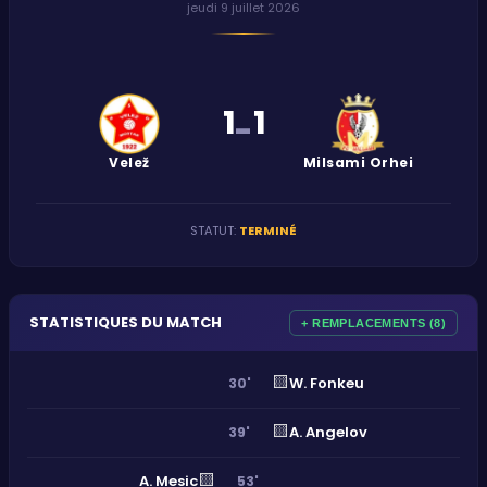
jeudi 9 juillet 2026
1
1
-
Velež
Milsami Orhei
STATUT
:
TERMINÉ
STATISTIQUES DU MATCH
+ REMPLACEMENTS (8)
🟨
W. Fonkeu
30'
🟨
A. Angelov
39'
🟨
A. Mesic
53'