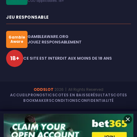
CGU applicables. 18+
JEU RESPONSABLE
GAMBLEAWARE.ORG
Gamble
Aware
JOUEZ RESPONSABLEMENT
18+
CE SITE EST INTERDIT AUX MOINS DE 18 ANS
ODDSLOT
2026
| All Rights Reserved
ACCUEIL
PRONOSTICS
COTES EN BAISSE
RÉSULTATS
COTES
BOOKMAKERS
CONDITIONS
CONFIDENTIALITÉ