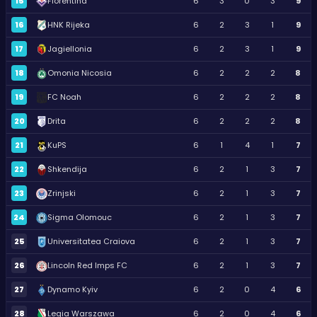
15
Fiorentina
6
3
0
3
9
16
HNK Rijeka
6
2
3
1
9
17
Jagiellonia
6
2
3
1
9
18
Omonia Nicosia
6
2
2
2
8
19
FC Noah
6
2
2
2
8
20
Drita
6
2
2
2
8
21
KuPS
6
1
4
1
7
22
Shkendija
6
2
1
3
7
23
Zrinjski
6
2
1
3
7
24
Sigma Olomouc
6
2
1
3
7
25
Universitatea Craiova
6
2
1
3
7
26
Lincoln Red Imps FC
6
2
1
3
7
27
Dynamo Kyiv
6
2
0
4
6
28
Legia Warszawa
6
2
0
4
6