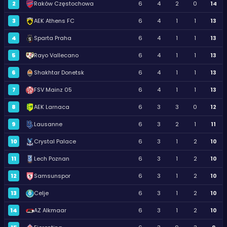
2
Raków Częstochowa
6
4
2
0
14
3
AEK Athens FC
6
4
1
1
13
4
Sparta Praha
6
4
1
1
13
5
Rayo Vallecano
6
4
1
1
13
6
Shakhtar Donetsk
6
4
1
1
13
7
FSV Mainz 05
6
4
1
1
13
8
AEK Larnaca
6
3
3
0
12
9
Lausanne
6
3
2
1
11
10
Crystal Palace
6
3
1
2
10
11
Lech Poznan
6
3
1
2
10
12
Samsunspor
6
3
1
2
10
13
Celje
6
3
1
2
10
14
AZ Alkmaar
6
3
1
2
10