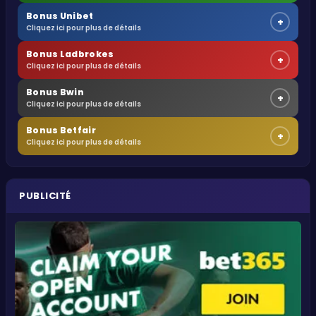
Bonus Unibet
+
Cliquez ici pour plus de détails
Bonus Ladbrokes
+
Cliquez ici pour plus de détails
Bonus Bwin
+
Cliquez ici pour plus de détails
Bonus Betfair
+
Cliquez ici pour plus de détails
PUBLICITÉ