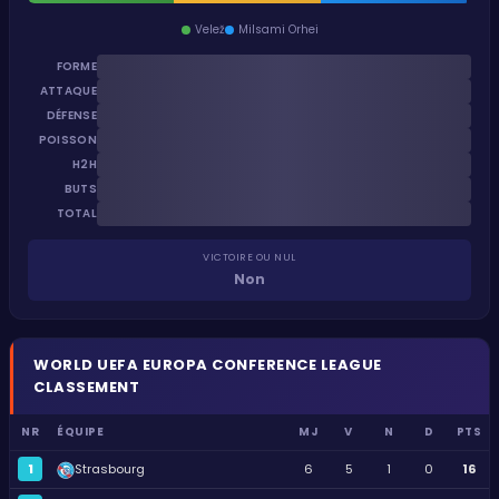
Velež
Milsami Orhei
FORME
ATTAQUE
DÉFENSE
POISSON
H2H
BUTS
TOTAL
VICTOIRE OU NUL
Non
WORLD
UEFA EUROPA CONFERENCE LEAGUE
CLASSEMENT
NR
ÉQUIPE
MJ
V
N
D
PTS
1
Strasbourg
6
5
1
0
16