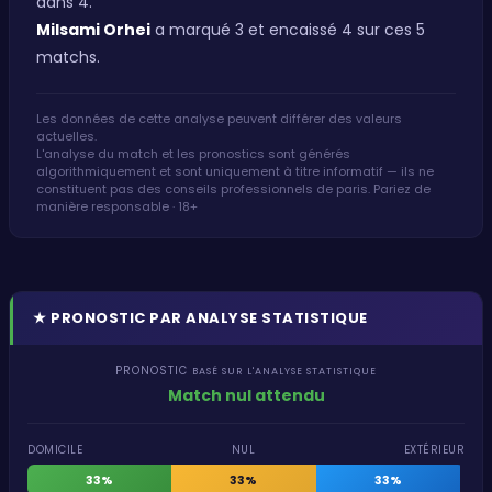
dans
4
.
Milsami Orhei
a marqué
3
et encaissé
4
sur ces
5
matchs.
Les données de cette analyse peuvent différer des valeurs
actuelles.
L'analyse du match et les pronostics sont générés
algorithmiquement et sont uniquement à titre informatif — ils ne
constituent pas des conseils professionnels de paris. Pariez de
manière responsable · 18+
★
PRONOSTIC PAR ANALYSE STATISTIQUE
PRONOSTIC
BASÉ SUR L'ANALYSE STATISTIQUE
Match nul attendu
DOMICILE
NUL
EXTÉRIEUR
33%
33%
33%