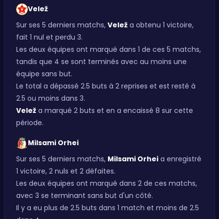
Velež
Sur ses
5
derniers matchs,
Velež
a obtenu
1
victoire
,
fait
1
nul
et perdu
3
.
Les deux équipes ont marqué dans
1
de ces
5
matchs,
tandis que
4
se sont terminés avec au moins une
équipe sans but.
Le total a dépassé 2.5 buts à
2
reprises
et est resté à
2.5 ou moins dans
3
.
Velež
a marqué
2
buts et en a encaissé
8
sur cette
période.
Milsami Orhei
Sur ses
5
derniers matchs,
Milsami Orhei
a enregistré
1
victoire
,
2
nuls
et
2
défaites
.
Les deux équipes ont marqué dans
2
de ces matchs,
avec
3
se terminant sans but d'un côté.
Il y a eu plus de 2.5 buts dans
1
match
et moins de 2.5