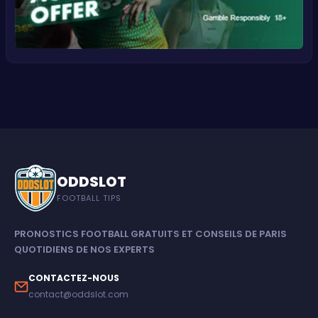
ODDSLOT
FOOTBALL TIPS
PRONOSTICS FOOTBALL GRATUITS ET CONSEILS DE PARIS
QUOTIDIENS DE NOS EXPERTS
CONTACTEZ-NOUS
contact@oddslot.com