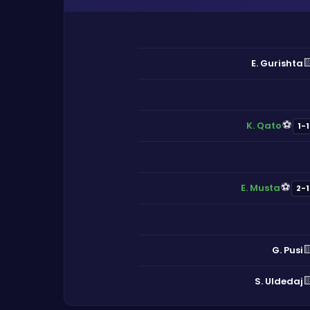

E. Gurishta
⚽
K. Qato
1-1
⚽
E. Musta
2-1

G. Pusi

S. Uldedaj