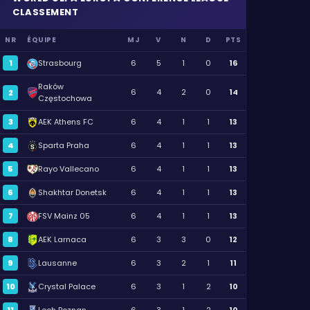
CLASSEMENT
NR
ÉQUIPE
MJ
V
N
D
PTS
1
Strasbourg
6
5
1
0
16
Raków
6
4
2
0
14
2
Częstochowa
3
AEK Athens FC
6
4
1
1
13
4
Sparta Praha
6
4
1
1
13
5
Rayo Vallecano
6
4
1
1
13
6
Shakhtar Donetsk
6
4
1
1
13
7
FSV Mainz 05
6
4
1
1
13
8
AEK Larnaca
6
3
3
0
12
9
Lausanne
6
3
2
1
11
10
Crystal Palace
6
3
1
2
10
11