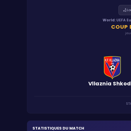
🏏
Lo
World
:
UEFA E
COUP 
jeu
Vllaznia Shkod
ST
STATISTIQUES DU MATCH