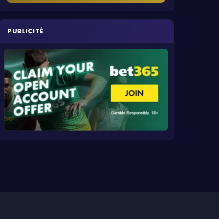
PUBLICITÉ