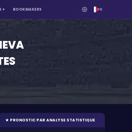
S
▾
BOOKMAKERS
FR
HEVA
TES
★
PRONOSTIC PAR ANALYSE STATISTIQUE