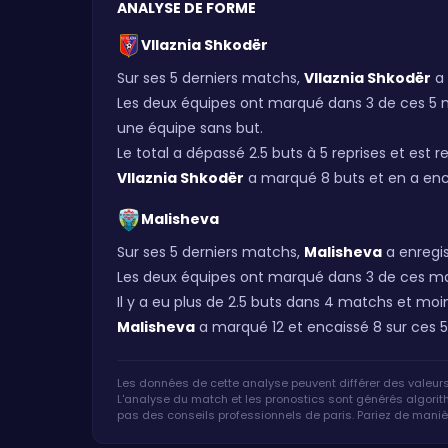
ANALYSE DE FORME
Vllaznia Shkodër
Sur ses
5
derniers matchs,
Vllaznia Shkodër
a
Les deux équipes ont marqué dans
3
de ces
5
m
une équipe sans but.
Le total a dépassé 2.5 buts à
5
reprises
et est r
Vllaznia Shkodër
a marqué
8
buts et en a en
Malisheva
Sur ses
5
derniers matchs,
Malisheva
a enregi
Les deux équipes ont marqué dans
3
de ces ma
Il y a eu plus de 2.5 buts dans
4
matchs
et moin
Malisheva
a marqué
12
et encaissé
8
sur ces
5
Les données de cette analyse peuvent différer des valeurs
L'analyse du match et les pronostics sont générés algorith
pas des conseils professionnels de paris. Pariez de maniè