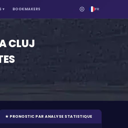
S
▾
BOOKMAKERS
FR
A CLUJ
TES
★
PRONOSTIC PAR ANALYSE STATISTIQUE