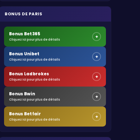
BONUS DE PARIS
Bonus Bet365
+
Cliquez ici pour plus de détails
Bonus Unibet
+
Cliquez ici pour plus de détails
Bonus Ladbrokes
+
Cliquez ici pour plus de détails
Bonus Bwin
+
Cliquez ici pour plus de détails
Bonus Betfair
+
Cliquez ici pour plus de détails