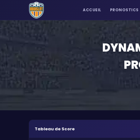
ACCUEIL
PRONOSTICS
DYNAM
PR
Tableau de Score