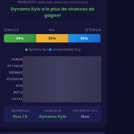
PRONOSTIC
BASÉ SUR L'ANALYSE STATISTIQUE
Dynamo Kyiv a le plus de chances de
gagner
DOMICILE
NUL
EXTÉRIEUR
33%
33%
33%
Dynamo Kyiv
Universitatea Cluj
FORME
ATTAQUE
DÉFENSE
POISSON
H2H
BUTS
TOTAL
MOINS/PLUS
VAINQUEUR
VICTOIRE OU NUL
Plus 1.5
Dynamo Kyiv
Non