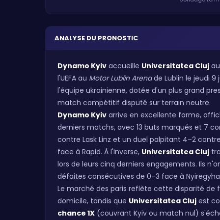
ANALYSE DU PRONOSTIC
Dynamo Kyiv
accueille
Universitatea Cluj
au 
l'UEFA au
Motor Lublin Arena
de Lublin le jeudi 9
l'équipe ukrainienne, dotée d'un plus grand pr
match compétitif disputé sur terrain neutre.
Dynamo Kyiv
arrive en excellente forme, affich
derniers matchs, avec 13 buts marqués et 7 con
contre Lask Linz et un duel palpitant 4–2 contre
face à Rapid. À l'inverse,
Universitatea Cluj
tra
lors de leurs cinq derniers engagements. Ils n
défaites consécutives de 0–3 face à Nyiregyha
Le marché des paris reflète cette disparité de
domicile, tandis que
Universitatea Cluj
est co
chance 1X
(couvrant Kyiv ou match nul) s'éc