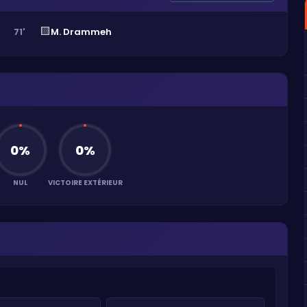
🟨
M. Drammeh
71'
0
%
0
%
NUL
VICTOIRE EXTÉRIEUR