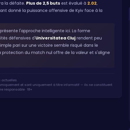
ra la défaite.
Plus de 2,5 buts
est évalué à
2.02
,
ant donné la puissance offensive de Kyiv face à la
présente l'approche intelligente ici. La forme
lités défensives d'
Universitatea Cluj
rendent peu
simple pari sur une victoire semble risqué dans le
a protection du match nul offre de la valeur et s'aligne
 actuelles.
miquement et sont uniquement à titre informatif — ils ne constituent
re responsable · 18+