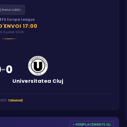

Arena Lublin
EFA Europa League
D'ENVOI
17:00
di 9 juillet 2026
0
0
-
Universitatea Cluj
ATUT
:
TERMINÉ
+ REMPLACEMENTS (5)