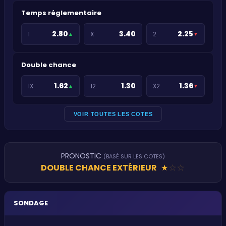
Temps réglementaire
2.80
3.40
2.25
1
X
2
▲
▼
Double chance
1.62
1.30
1.36
1X
12
X2
▲
▼
VOIR TOUTES LES COTES
PRONOSTIC
(BASÉ SUR LES COTES)
DOUBLE CHANCE EXTÉRIEUR
★
★
★
SONDAGE