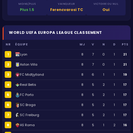
MOINS/PLUS
VAINQUEUR
VICTOIRE OU NUL
Plus 1.5
Ferencvarosi TC
Oui
WORLD
UEFA EUROPA LEAGUE
CLASSEMENT
NR
ÉQUIPE
MJ
V
N
D
PTS
1
Lyon
8
7
0
1
21
2
Aston Villa
8
7
0
1
21
3
FC Midtjylland
8
6
1
1
19
4
Real Betis
8
5
2
1
17
5
FC Porto
8
5
2
1
17
6
SC Braga
8
5
2
1
17
7
SC Freiburg
8
5
2
1
17
8
AS Roma
8
5
1
2
16