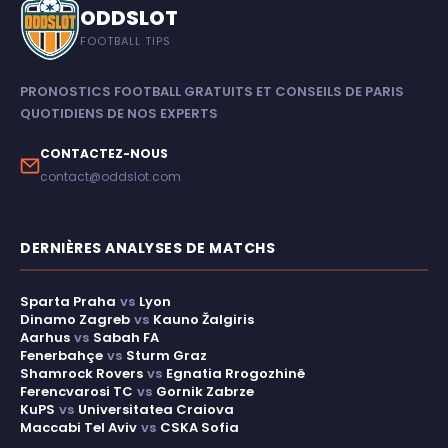
ODDSLOT
FOOTBALL TIPS
PRONOSTICS FOOTBALL GRATUITS ET CONSEILS DE PARIS
QUOTIDIENS DE NOS EXPERTS
CONTACTEZ-NOUS
contact@oddslot.com
DERNIÈRES ANALYSES DE MATCHS
Sparta Praha
vs
Lyon
Dinamo Zagreb
vs
Kauno Žalgiris
Aarhus
vs
Sabah FA
Fenerbahçe
vs
Sturm Graz
Shamrock Rovers
vs
Egnatia Rrogozhinë
Ferencvarosi TC
vs
Gornik Zabrze
KuPS
vs
Universitatea Craiova
Maccabi Tel Aviv
vs
CSKA Sofia