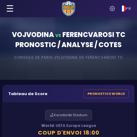
☰
FR
VOJVODINA
FERENCVAROSI TC
VS
PRONOSTIC / ANALYSE / COTES
CONSEILS DE PARIS
VOJVODINA
VS
FERENCVAROSI TC
Tableau de Score
PRONOSTICS WORLD
🏏
Karađorđe Stadium
World
:
UEFA Europa League
COUP D'ENVOI
18:00