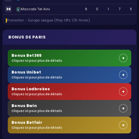
36
Maccabi Tel Aviv
8
0
1
7
1
Promotion - Europa League (Play Offs: 1/8-finals)
BONUS DE PARIS
Bonus Bet365
+
Cliquez ici pour plus de détails
Bonus Unibet
+
Cliquez ici pour plus de détails
Bonus Ladbrokes
+
Cliquez ici pour plus de détails
Bonus Bwin
+
Cliquez ici pour plus de détails
Bonus Betfair
+
Cliquez ici pour plus de détails