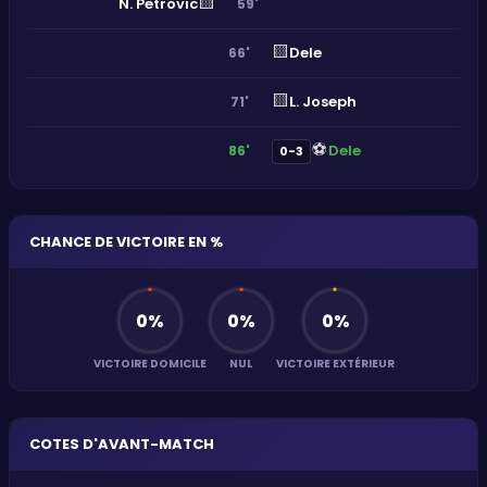
🟨
N. Petrovic
59'
🟨
Dele
66'
🟨
L. Joseph
71'
⚽
Dele
86'
0-3
CHANCE DE VICTOIRE EN %
0
%
0
%
0
%
VICTOIRE DOMICILE
NUL
VICTOIRE EXTÉRIEUR
COTES D'AVANT-MATCH