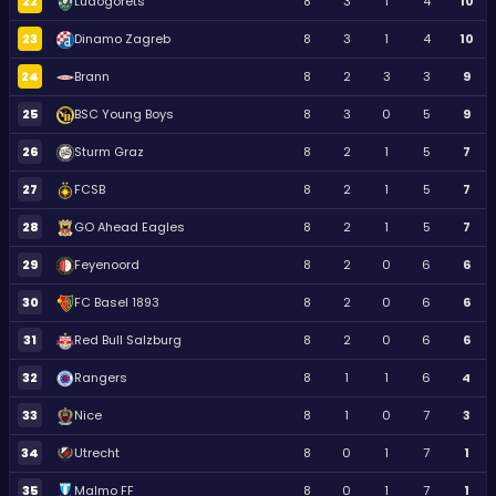
22
Ludogorets
8
3
1
4
10
23
Dinamo Zagreb
8
3
1
4
10
24
Brann
8
2
3
3
9
25
BSC Young Boys
8
3
0
5
9
26
Sturm Graz
8
2
1
5
7
27
FCSB
8
2
1
5
7
28
GO Ahead Eagles
8
2
1
5
7
29
Feyenoord
8
2
0
6
6
30
FC Basel 1893
8
2
0
6
6
31
Red Bull Salzburg
8
2
0
6
6
32
Rangers
8
1
1
6
4
33
Nice
8
1
0
7
3
34
Utrecht
8
0
1
7
1
35
Malmo FF
8
0
1
7
1