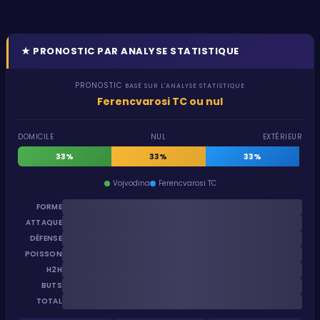
★
PRONOSTIC PAR ANALYSE STATISTIQUE
PRONOSTIC
BASÉ SUR L'ANALYSE STATISTIQUE
Ferencvarosi TC ou nul
DOMICILE
NUL
EXTÉRIEUR
33%
33%
33%
Vojvodina
Ferencvarosi TC
FORME
ATTAQUE
DÉFENSE
POISSON
H2H
BUTS
TOTAL