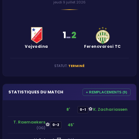
jeudi 9 juillet 2026
1
2
-
Vojvodina
Ferencvarosi TC
STATUT
:
TERMINÉ
STATISTIQUES DU MATCH
+ REMPLACEMENTS (9)
⚽
K. Zachariassen
8'
0-1
T. Raemaekers
⚽
45'
0-2
(OG)