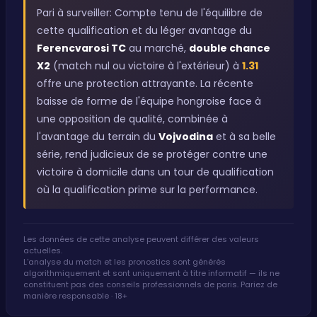
Pari à surveiller: Compte tenu de l'équilibre de
cette qualification et du léger avantage du
Ferencvarosi TC
au marché,
double chance
X2
(match nul ou victoire à l'extérieur) à
1.31
offre une protection attrayante. La récente
baisse de forme de l'équipe hongroise face à
une opposition de qualité, combinée à
l'avantage du terrain du
Vojvodina
et à sa belle
série, rend judicieux de se protéger contre une
victoire à domicile dans un tour de qualification
où la qualification prime sur la performance.
Les données de cette analyse peuvent différer des valeurs
actuelles.
L'analyse du match et les pronostics sont générés
algorithmiquement et sont uniquement à titre informatif — ils ne
constituent pas des conseils professionnels de paris. Pariez de
manière responsable · 18+