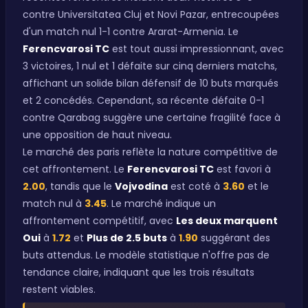
contre Universitatea Cluj et Novi Pazar, entrecoupées
d'un match nul 1-1 contre Ararat-Armenia. Le
Ferencvarosi TC
est tout aussi impressionnant, avec
3 victoires, 1 nul et 1 défaite sur cinq derniers matchs,
affichant un solide bilan défensif de 10 buts marqués
et 2 concédés. Cependant, sa récente défaite 0-1
contre Qarabag suggère une certaine fragilité face à
une opposition de haut niveau.
Le marché des paris reflète la nature compétitive de
cet affrontement. Le
Ferencvarosi TC
est favori à
2.00
, tandis que le
Vojvodina
est coté à
3.60
et le
match nul à
3.45
. Le marché indique un
affrontement compétitif, avec
Les deux marquent
Oui
à
1.72
et
Plus de 2.5 buts
à
1.90
suggérant des
buts attendus. Le modèle statistique n'offre pas de
tendance claire, indiquant que les trois résultats
restent viables.