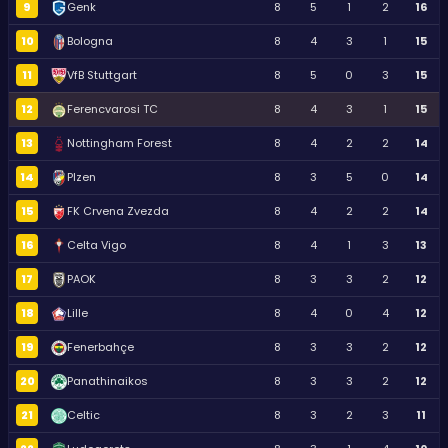
9
Genk
8
5
1
2
16
10
Bologna
8
4
3
1
15
11
VfB Stuttgart
8
5
0
3
15
12
Ferencvarosi TC
8
4
3
1
15
13
Nottingham Forest
8
4
2
2
14
14
Plzen
8
3
5
0
14
15
FK Crvena Zvezda
8
4
2
2
14
16
Celta Vigo
8
4
1
3
13
17
PAOK
8
3
3
2
12
18
Lille
8
4
0
4
12
19
Fenerbahçe
8
3
3
2
12
20
Panathinaikos
8
3
3
2
12
21
Celtic
8
3
2
3
11