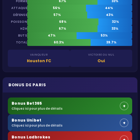
FORME
67%
33%
ATTAQUE
56%
44%
DÉFENSE
57%
43%
POISSON
68%
32%
H2H
67%
33%
BUTS
47%
53%
TOTAL
60.3%
39.7%
VAINQUEUR
VICTOIRE OU NUL
Houston FC
Oui
BONUS DE PARIS
Bonus Bet365
+
Cliquez ici pour plus de détails
Bonus Unibet
+
Cliquez ici pour plus de détails
Bonus Ladbrokes
+