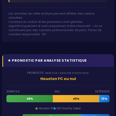
Les données de cette analyse peuvent différer des valeurs
actuelles.
L'analyse du match et les pronostics sont générés
algorithmiquement et sont uniquement à titre informatif — ils ne
constituent pas des conseils professionnels de paris. Pariez de
manière responsable · 18+
★
PRONOSTIC PAR ANALYSE STATISTIQUE
PRONOSTIC
BASÉ SUR L'ANALYSE STATISTIQUE
Houston FC ou nul
DOMICILE
NUL
EXTÉRIEUR
45%
45%
10%
Houston FC
Hill Country Lobos