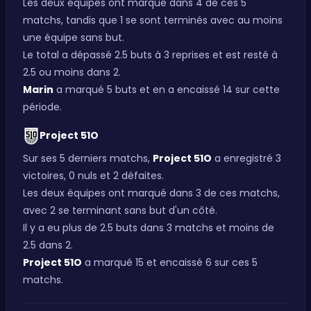
Les deux équipes ont marqué dans
4
de ces
5
matchs, tandis que
1
se sont terminés avec au moins
une équipe sans but.
Le total a dépassé 2.5 buts à
3
reprises
et est resté à
2.5 ou moins dans
2
.
Marin
a marqué
5
buts et en a encaissé
14
sur cette
période.
Project 51O
Sur ses
5
derniers matchs,
Project 51O
a enregistré
3
victoires
,
0
nuls
et
2
défaites
.
Les deux équipes ont marqué dans
3
de ces matchs,
avec
2
se terminant sans but d'un côté.
Il y a eu plus de 2.5 buts dans
3
matchs
et moins de
2.5 dans
2
.
Project 51O
a marqué
15
et encaissé
6
sur ces
5
matchs.