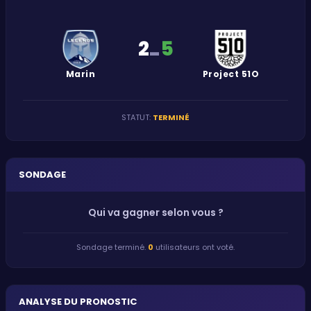
2
5
-
Marin
Project 51O
STATUT
:
TERMINÉ
SONDAGE
Qui va gagner selon vous ?
Sondage terminé.
0
utilisateurs ont voté.
ANALYSE DU PRONOSTIC