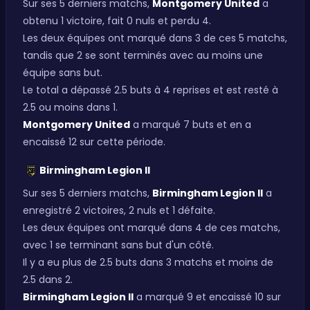
Sur ses
5
derniers matchs,
Montgomery United
a
obtenu
1
victoire
, fait
0
nuls
et perdu
4
.
Les deux équipes ont marqué dans
3
de ces
5
matchs,
tandis que
2
se sont terminés avec au moins une
équipe sans but.
Le total a dépassé 2.5 buts à
4
reprises
et est resté à
2.5 ou moins dans
1
.
Montgomery United
a marqué
7
buts et en a
encaissé
12
sur cette période.
Birmingham Legion II
Sur ses
5
derniers matchs,
Birmingham Legion II
a
enregistré
2
victoires
,
2
nuls
et
1
défaite
.
Les deux équipes ont marqué dans
4
de ces matchs,
avec
1
se terminant sans but d'un côté.
Il y a eu plus de 2.5 buts dans
3
matchs
et moins de
2.5 dans
2
.
Birmingham Legion II
a marqué
9
et encaissé
10
sur