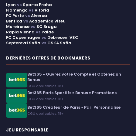
Lyon
vs
Sparta Praha
Flamengo
vs
Vitoria
FC Porto
vs
Alverca
Benfica
vs
Academico Viseu
Moreirense
vs
SC Braga
Rapid Vienna
vs
Paide
FC Copenhagen
vs
Debreceni VSC
Septemvri Sofia
vs
CSKA Sofia
DERNIÈRES OFFRES DE BOOKMAKERS
Bet365 » Ouvrez votre Compte et Obtenez un
Bonus
CGU applicables. 18+
Bet365 Paris Sportifs » Bonus » Promotions
CGU applicables. 18+
Bet365 Créateur de Paris » Pari Personnalisé
CGU applicables. 18+
JEU RESPONSABLE