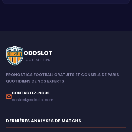
ODDSLOT
FOOTBALL TIPS
PRONOSTICS FOOTBALL GRATUITS ET CONSEILS DE PARIS
QUOTIDIENS DE NOS EXPERTS
CONTACTEZ-NOUS
contact@oddslot.com
DERNIÈRES ANALYSES DE MATCHS