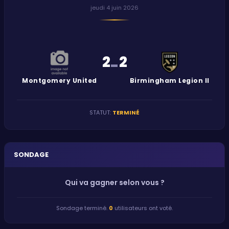
jeudi 4 juin 2026
2
2
-
Montgomery United
Birmingham Legion II
STATUT
:
TERMINÉ
SONDAGE
Qui va gagner selon vous ?
Sondage terminé.
0
utilisateurs ont voté.