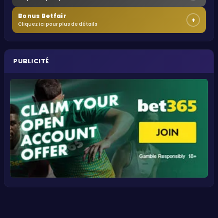
Bonus Betfair
+
Cliquez ici pour plus de détails
PUBLICITÉ