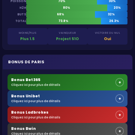
POISSON
70%
30%
H2H
80%
20%
BUTS
68%
32%
TOTAL
73.8%
26.3%
MOINS/PLUS
VAINQUEUR
VICTOIRE OU NUL
Plus 1.5
Project 51O
Oui
BONUS DE PARIS
Bonus Bet365
+
Cliquez ici pour plus de détails
Bonus Unibet
+
Cliquez ici pour plus de détails
Bonus Ladbrokes
+
Cliquez ici pour plus de détails
Bonus Bwin
+
Cliquez ici pour plus de détails