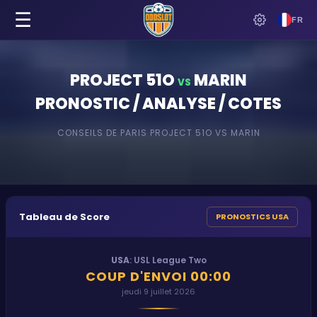
☰
FR
PROJECT 51O
MARIN
VS
PRONOSTIC / ANALYSE / COTES
CONSEILS DE PARIS
PROJECT 51O
VS
MARIN
Tableau de Score
PRONOSTICS USA
USA
:
USL League Two
COUP D'ENVOI
00:00
jeudi 9 juillet 2026