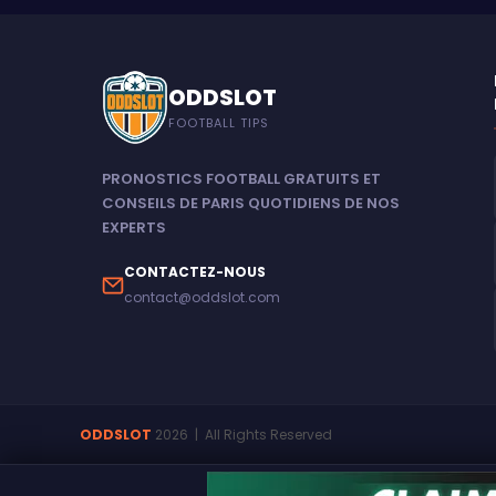
ODDSLOT
FOOTBALL TIPS
PRONOSTICS FOOTBALL GRATUITS ET
CONSEILS DE PARIS QUOTIDIENS DE NOS
EXPERTS
CONTACTEZ-NOUS
contact@oddslot.com
ODDSLOT
2026
| All Rights Reserved