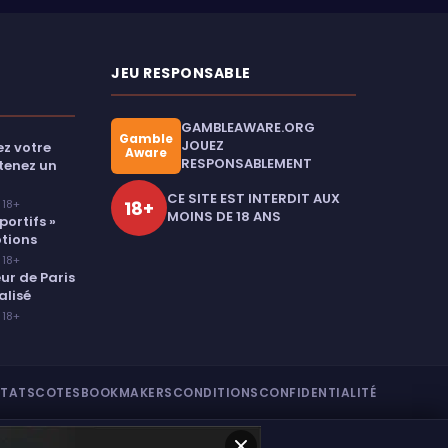
JEU RESPONSABLE
GAMBLEAWARE.ORG
Gamble
JOUEZ
ez votre
Aware
RESPONSABLEMENT
tenez un
CE SITE EST INTERDIT AUX
18+
 18+
MOINS DE 18 ANS
portifs »
tions
 18+
ur de Paris
alisé
 18+
LTATS
COTES
BOOKMAKERS
CONDITIONS
CONFIDENTIALITÉ