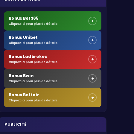
Bonus Bet365
+
Cliquez ici pour plus de détails
Bonus Unibet
+
Cliquez ici pour plus de détails
Bonus Ladbrokes
+
Cliquez ici pour plus de détails
Bonus Bwin
+
Cliquez ici pour plus de détails
Bonus Betfair
+
Cliquez ici pour plus de détails
PUBLICITÉ