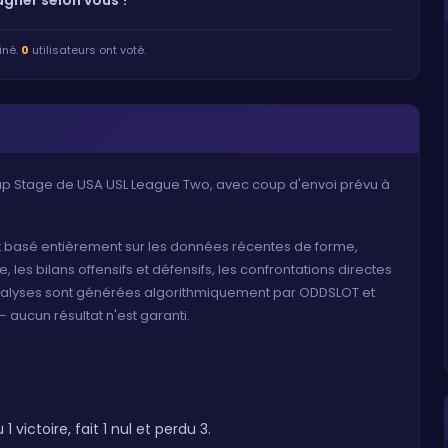
agner selon vous ?
né.
0
utilisateurs ont voté.
up Stage
de
USA
USL League Two
, avec coup d'envoi prévu à
t basé entièrement sur les données récentes de forme,
les bilans offensifs et défensifs, les confrontations directes
 analyses sont générées algorithmiquement par ODDSLOT et
 aucun résultat n'est garanti.
u
1
victoire
, fait
1
nul
et perdu
3
.