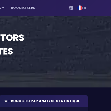
S
▾
BOOKMAKERS
FR
PTORS
TES
★
PRONOSTIC PAR ANALYSE STATISTIQUE