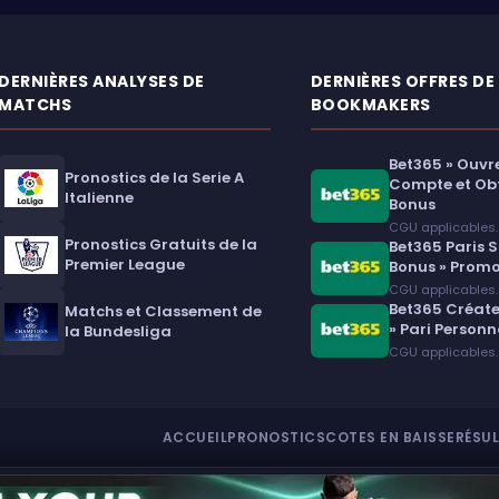
DERNIÈRES ANALYSES DE
DERNIÈRES OFFRES DE
MATCHS
BOOKMAKERS
Bet365 » Ouvr
Pronostics de la Serie A
Compte et Ob
Italienne
Bonus
CGU applicables.
Pronostics Gratuits de la
Bet365 Paris S
Premier League
Bonus » Promo
CGU applicables.
Bet365 Créate
Matchs et Classement de
» Pari Personn
la Bundesliga
CGU applicables.
ACCUEIL
PRONOSTICS
COTES EN BAISSE
RÉSU