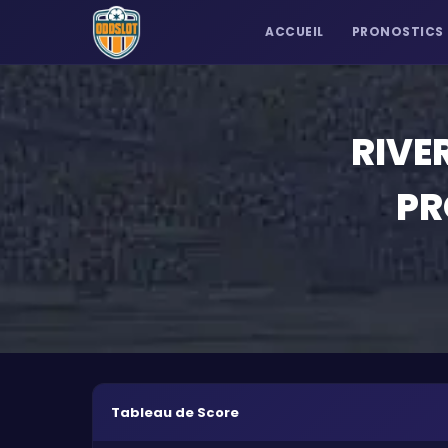
ACCUEIL
PRONOSTICS
RIVE
PR
Tableau de Score