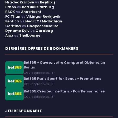
Hradec Králové
vs
Beşiktaş
Pafos
vs
Red Bull Salzburg
PAOK
vs
Anderlecht
FC Thun
vs
Vikingur Reykjavik
Benfica
vs
Heart Of Midlothian
Coritiba
vs
Chapecoense-sc
Dynamo Kyiv
vs
Qarabag
Ajax
vs
Shelbourne
DERNIÈRES OFFRES DE BOOKMAKERS
Bet365 » Ouvrez votre Compte et Obtenez un
Bonus
CGU applicables. 18+
Bet365 Paris Sportifs » Bonus » Promotions
CGU applicables. 18+
Bet365 Créateur de Paris » Pari Personnalisé
CGU applicables. 18+
JEU RESPONSABLE