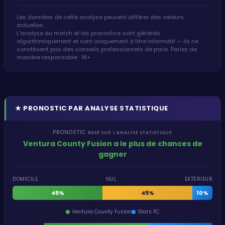
Les données de cette analyse peuvent différer des valeurs
actuelles.
L'analyse du match et les pronostics sont générés
algorithmiquement et sont uniquement à titre informatif — ils ne
constituent pas des conseils professionnels de paris. Pariez de
manière responsable · 18+
★
PRONOSTIC PAR ANALYSE STATISTIQUE
PRONOSTIC
BASÉ SUR L'ANALYSE STATISTIQUE
Ventura County Fusion a le plus de chances de
gagner
DOMICILE
NUL
EXTÉRIEUR
45%
45%
10%
Ventura County Fusion
Stars FC