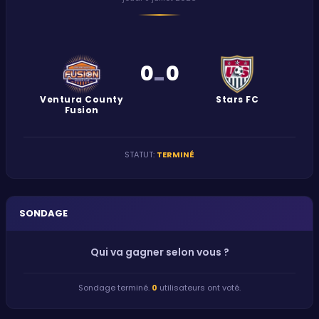
0
0
-
Ventura County
Stars FC
Fusion
STATUT
:
TERMINÉ
SONDAGE
Qui va gagner selon vous ?
Sondage terminé.
0
utilisateurs ont voté.