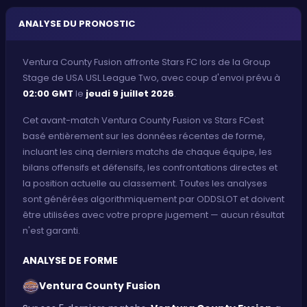
ANALYSE DU PRONOSTIC
Ventura County Fusion
affronte
Stars FC
lors de la Group
Stage
de
USA
USL League Two
, avec coup d'envoi prévu à
02:00
GMT
le
jeudi 9 juillet 2026
.
Cet avant-match
Ventura County Fusion
vs
Stars FC
est
basé entièrement sur les données récentes de forme,
incluant les cinq derniers matchs de chaque équipe, les
bilans offensifs et défensifs, les confrontations directes et
la position actuelle au classement. Toutes les analyses
sont générées algorithmiquement par ODDSLOT et doivent
être utilisées avec votre propre jugement — aucun résultat
n'est garanti.
ANALYSE DE FORME
Ventura County Fusion