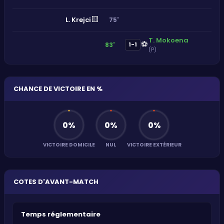
🟨
L. Krejci
75'
T. Mokoena
⚽
83'
1-1
(P)
CHANCE DE VICTOIRE EN %
0
%
0
%
0
%
VICTOIRE DOMICILE
NUL
VICTOIRE EXTÉRIEUR
COTES D'AVANT-MATCH
Temps réglementaire