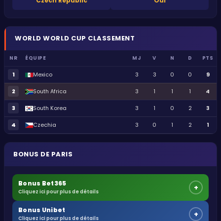
Czech Republic
Oui
WORLD
WORLD CUP
CLASSEMENT
NR
ÉQUIPE
MJ
V
N
D
PTS
1
Mexico
3
3
0
0
9
2
South Africa
3
1
1
1
4
3
South Korea
3
1
0
2
3
4
Czechia
3
0
1
2
1
BONUS DE PARIS
Bonus Bet365
+
Cliquez ici pour plus de détails
Bonus Unibet
+
Cliquez ici pour plus de détails