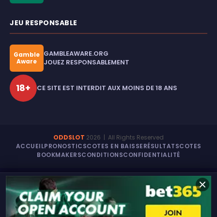
JEU RESPONSABLE
GAMBLEAWARE.ORG
Gamble
Aware
JOUEZ RESPONSABLEMENT
18+
CE SITE EST INTERDIT AUX MOINS DE 18 ANS
ODDSLOT
2026
| All Rights Reserved
ACCUEIL
PRONOSTICS
COTES EN BAISSE
RÉSULTATS
COTES
BOOKMAKERS
CONDITIONS
CONFIDENTIALITÉ