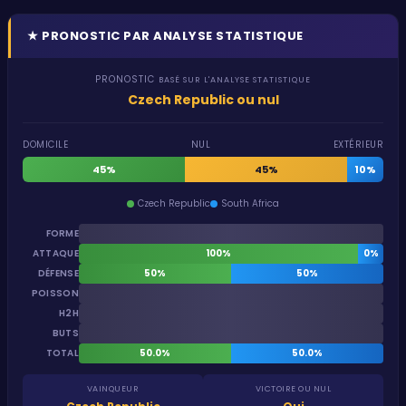
★
PRONOSTIC PAR ANALYSE STATISTIQUE
PRONOSTIC
BASÉ SUR L'ANALYSE STATISTIQUE
Czech Republic ou nul
DOMICILE
NUL
EXTÉRIEUR
45%
45%
10%
Czech Republic
South Africa
FORME
ATTAQUE
100%
0%
DÉFENSE
50%
50%
POISSON
H2H
BUTS
TOTAL
50.0%
50.0%
VAINQUEUR
VICTOIRE OU NUL