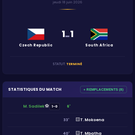
jeudi 18 juin 2026
1
1
-
Czech Republic
South Africa
STATUT
:
TERMINÉ
STATISTIQUES DU MATCH
+ REMPLACEMENTS (8)
⚽
M. Sadilek
6'
1-0
🟨
T. Mokoena
33'
🟨
T. Mbatha
40'