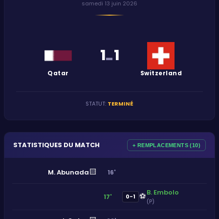
samedi 13 juin 2026
1
1
-
Qatar
Switzerland
STATUT
:
TERMINÉ
STATISTIQUES DU MATCH
+ REMPLACEMENTS (10)
🟨
M. Abunada
16'
B. Embolo
⚽
17'
0-1
(P)