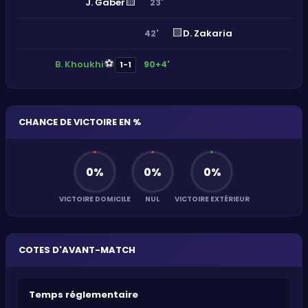
🟨
J. Gaber
23'
🟨
D. Zakaria
42'
⚽
B. Khoukhi
90+4'
1-1
CHANCE DE VICTOIRE EN %
0
%
0
%
0
%
VICTOIRE DOMICILE
NUL
VICTOIRE EXTÉRIEUR
COTES D'AVANT-MATCH
Temps réglementaire