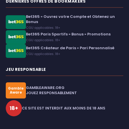
DERNIÈRES OFFRES DE BOOKMAKERS
Bet365 » Ouvrez votre Compte et Obtenez un
Bonus
CGU applicables. 18+
Bet365 Paris Sportifs » Bonus » Promotions
CGU applicables. 18+
Bet365 Créateur de Paris » Pari Personnalisé
CGU applicables. 18+
JEU RESPONSABLE
GAMBLEAWARE.ORG
Gamble
Aware
JOUEZ RESPONSABLEMENT
18+
CE SITE EST INTERDIT AUX MOINS DE 18 ANS