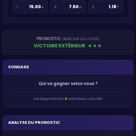
15.00
7.50
1.18
1
X
2
▲
▲
▼
PRONOSTIC
(BASÉ SUR LES COTES)
VICTOIRE EXTÉRIEUR
★
★
★
SONDAGE
Qui va gagner selon vous ?
Sondage terminé.
0
utilisateurs ont voté.
ANALYSE DU PRONOSTIC