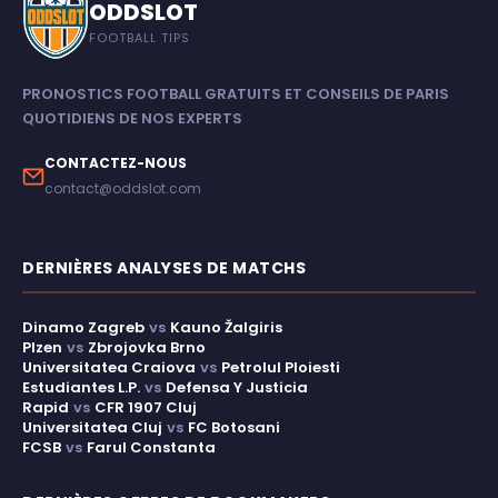
ODDSLOT
FOOTBALL TIPS
PRONOSTICS FOOTBALL GRATUITS ET CONSEILS DE PARIS
QUOTIDIENS DE NOS EXPERTS
CONTACTEZ-NOUS
contact@oddslot.com
DERNIÈRES ANALYSES DE MATCHS
Dinamo Zagreb
vs
Kauno Žalgiris
Plzen
vs
Zbrojovka Brno
Universitatea Craiova
vs
Petrolul Ploiesti
Estudiantes L.P.
vs
Defensa Y Justicia
Rapid
vs
CFR 1907 Cluj
Universitatea Cluj
vs
FC Botosani
FCSB
vs
Farul Constanta