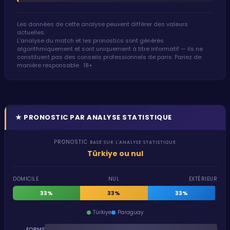
Les données de cette analyse peuvent différer des valeurs
actuelles.
L'analyse du match et les pronostics sont générés
algorithmiquement et sont uniquement à titre informatif — ils ne
constituent pas des conseils professionnels de paris. Pariez de
manière responsable · 18+
★
PRONOSTIC PAR ANALYSE STATISTIQUE
PRONOSTIC
BASÉ SUR L'ANALYSE STATISTIQUE
Türkiye ou nul
DOMICILE
NUL
EXTÉRIEUR
33%
33%
33%
Türkiye
Paraguay
FORME