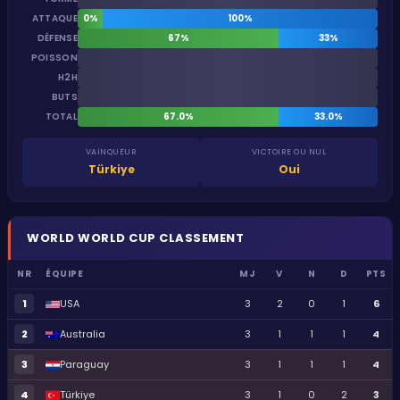
ATTAQUE
0%
100%
DÉFENSE
67%
33%
POISSON
H2H
BUTS
TOTAL
67.0%
33.0%
VAINQUEUR
VICTOIRE OU NUL
Türkiye
Oui
WORLD
WORLD CUP
CLASSEMENT
NR
ÉQUIPE
MJ
V
N
D
PTS
1
USA
3
2
0
1
6
2
Australia
3
1
1
1
4
3
Paraguay
3
1
1
1
4
4
Türkiye
3
1
0
2
3