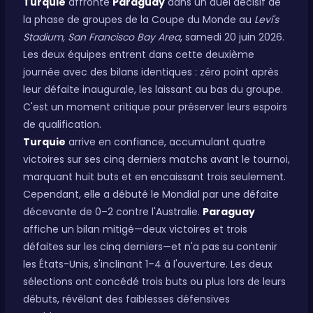
Turquie
affronte
Paraguay
dans un duel décisif de
la phase de groupes de la Coupe du Monde au
Levi's
Stadium, San Francisco Bay Area
, samedi 20 juin 2026.
Les deux équipes entrent dans cette deuxième
journée avec des bilans identiques : zéro point après
leur défaite inaugurale, les laissant au bas du groupe.
C'est un moment critique pour préserver leurs espoirs
de qualification.
Turquie
arrive en confiance, accumulant quatre
victoires sur ses cinq derniers matchs avant le tournoi,
marquant huit buts et en encaissant trois seulement.
Cependant, elle a débuté le Mondial par une défaite
décevante de 0–2 contre l'Australie.
Paraguay
affiche un bilan mitigé—deux victoires et trois
défaites sur les cinq derniers—et n'a pas su contenir
les États-Unis, s'inclinant 1–4 à l'ouverture. Les deux
sélections ont concédé trois buts ou plus lors de leurs
débuts, révélant des faiblesses défensives