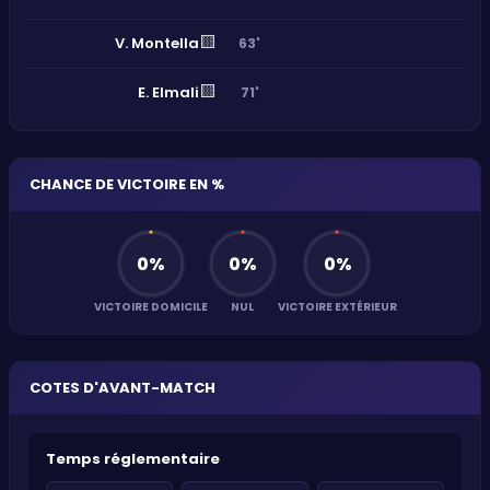
🟨
V. Montella
63'
🟨
E. Elmali
71'
CHANCE DE VICTOIRE EN %
0
%
0
%
0
%
VICTOIRE DOMICILE
NUL
VICTOIRE EXTÉRIEUR
COTES D'AVANT-MATCH
Temps réglementaire