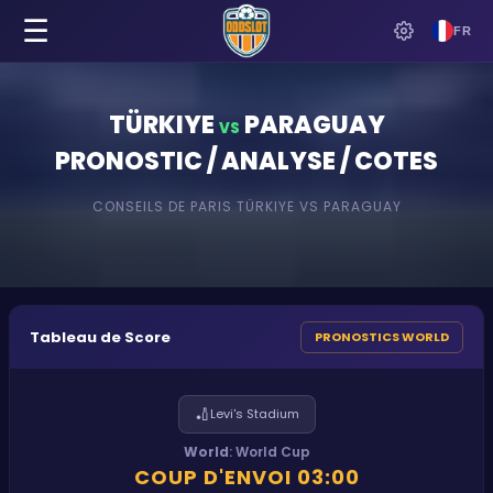
☰
FR
TÜRKIYE
PARAGUAY
VS
PRONOSTIC / ANALYSE / COTES
CONSEILS DE PARIS
TÜRKIYE
VS
PARAGUAY
Tableau de Score
PRONOSTICS WORLD
🏏
Levi's Stadium
World
:
World Cup
COUP D'ENVOI
03:00