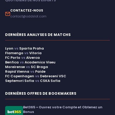
QUOTIDIENS DE NOS EXPERTS
CONTACTEZ-NOUS
contact@oddslot.com
DERNIÈRES ANALYSES DE MATCHS
Lyon
vs
Sparta Praha
Flamengo
vs
Vitoria
FC Porto
vs
Alverca
Benfica
vs
Academico Viseu
Moreirense
vs
SC Braga
Rapid Vienna
vs
Paide
FC Copenhagen
vs
Debreceni VSC
Septemvri Sofia
vs
CSKA Sofia
DERNIÈRES OFFRES DE BOOKMAKERS
Bet365 » Ouvrez votre Compte et Obtenez un
Bonus