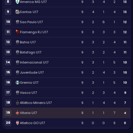
8
America MG U17
9
3
4
2
13
9
Santos U17
9
4
1
4
13
10
Sao Paulo U17
9
2
6
1
12
11
Flamengo RJ U17
9
3
3
3
12
12
Bahia U17
9
3
2
4
11
13
Botafogo U17
9
3
2
4
11
14
Internacional U17
9
3
1
5
10
15
Juventude U17
9
2
4
3
10
16
Gremio U17
9
3
1
5
10
17
Vasco U17
9
2
3
4
9
18
Atlético Mineiro U17
9
1
4
4
7
19
Vitoria U17
9
1
1
7
4
20
Atletico GO U17
9
0
0
9
0