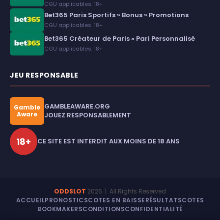
CGU applicables. 18+
Bet365 Paris Sportifs » Bonus » Promotions
CGU applicables. 18+
Bet365 Créateur de Paris » Pari Personnalisé
CGU applicables. 18+
JEU RESPONSABLE
GAMBLEAWARE.ORG
Gamble
Aware
JOUEZ RESPONSABLEMENT
18+
CE SITE EST INTERDIT AUX MOINS DE 18 ANS
ODDSLOT
2026
| All Rights Reserved
ACCUEIL
PRONOSTICS
COTES EN BAISSE
RÉSULTATS
COTES
BOOKMAKERS
CONDITIONS
CONFIDENTIALITÉ