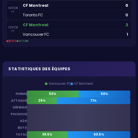
0
CF Montreal
16/07/26
FT
0
Toronto FC
2
CF Montreal
12/07/26
FT
1
Vancouver FC
DÉFAITE
VICTOIRE
STATISTIQUES DES ÉQUIPES
Vancouver FC
CF Montreal
FORME
50%
50%
ATTAQUE
29%
71%
DÉFENSE
POISSON
H2H
BUTS
TOTAL
39.5%
60.5%