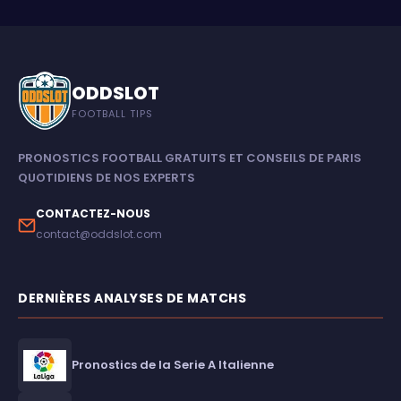
ODDSLOT
FOOTBALL TIPS
PRONOSTICS FOOTBALL GRATUITS ET CONSEILS DE PARIS
QUOTIDIENS DE NOS EXPERTS
CONTACTEZ-NOUS
contact@oddslot.com
DERNIÈRES ANALYSES DE MATCHS
Pronostics de la Serie A Italienne