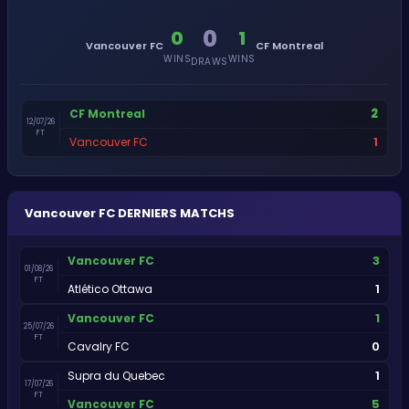
0
0
1
Vancouver FC
CF Montreal
WINS
WINS
DRAWS
2
CF Montreal
12/07/26
FT
1
Vancouver FC
Vancouver FC
DERNIERS MATCHS
3
Vancouver FC
01/08/26
FT
1
Atlético Ottawa
1
Vancouver FC
25/07/26
FT
0
Cavalry FC
1
Supra du Quebec
17/07/26
FT
5
Vancouver FC