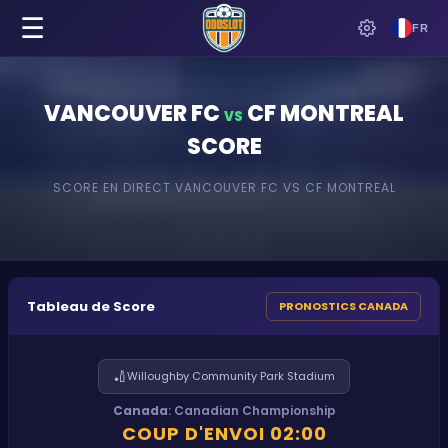
☰
FR
VANCOUVER FC
CF MONTREAL
VS
SCORE
SCORE EN DIRECT
VANCOUVER FC
VS
CF MONTREAL
Tableau de Score
PRONOSTICS CANADA
🏏
Willoughby Community Park Stadium
Canada
:
Canadian Championship
COUP D'ENVOI
02:00