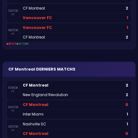
2
CF Montreal
12/07/26
FT
1
Vancouver FC
1
Vancouver FC
09/07/26
FT
2
CF Montreal
DÉFAITE
VICTOIRE
CF Montreal
DERNIERS MATCHS
2
CF Montreal
01/08/26
FT
2
New England Revolution
0
CF Montreal
25/07/26
FT
1
Inter Miami
1
Nashville SC
23/07/26
FT
0
CF Montreal