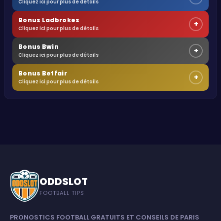
Cliquez ici pour plus de détails
Bonus Ladbrokes
+
Cliquez ici pour plus de détails
Bonus Bwin
+
Cliquez ici pour plus de détails
Bonus Betfair
+
Cliquez ici pour plus de détails
ODDSLOT
FOOTBALL TIPS
PRONOSTICS FOOTBALL GRATUITS ET CONSEILS DE PARIS