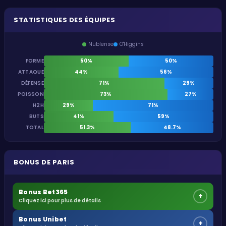
STATISTIQUES DES ÉQUIPES
Nublense
O'Higgins
FORME
50%
50%
ATTAQUE
44%
56%
DÉFENSE
71%
29%
POISSON
73%
27%
H2H
29%
71%
BUTS
41%
59%
TOTAL
51.3%
48.7%
BONUS DE PARIS
Bonus Bet365
+
Cliquez ici pour plus de détails
Bonus Unibet
+