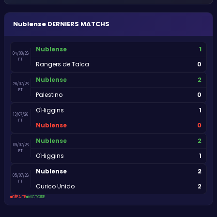
Nublense
DERNIERS MATCHS
1
Nublense
04/08/26
FT
0
Rangers de Talca
2
Nublense
26/07/26
FT
0
Palestino
1
O'Higgins
13/07/26
FT
0
Nublense
2
Nublense
09/07/26
FT
1
O'Higgins
2
Nublense
05/07/26
FT
2
Curico Unido
DÉFAITE
VICTOIRE