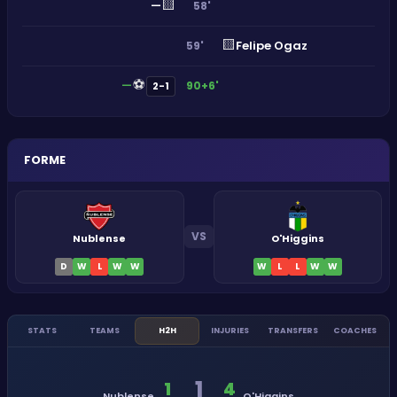
🟨
—
58'
🟨
Felipe Ogaz
59'
⚽
—
90+6'
2-1
FORME
VS
Nublense
O'Higgins
D
W
L
W
W
W
L
L
W
W
STATS
TEAMS
H2H
INJURIES
TRANSFERS
COACHES
1
1
4
Nublense
O'Higgins