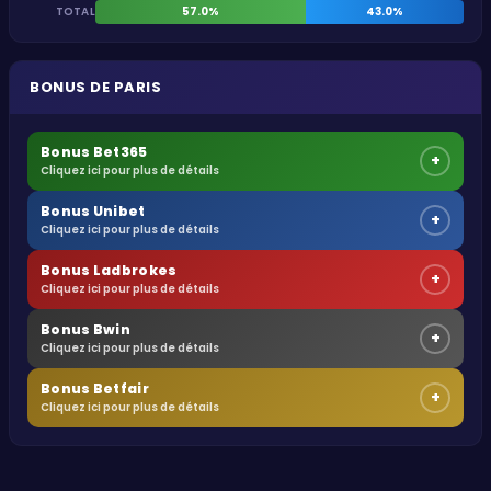
TOTAL
57.0%
43.0%
BONUS DE PARIS
Bonus Bet365
+
Cliquez ici pour plus de détails
Bonus Unibet
+
Cliquez ici pour plus de détails
Bonus Ladbrokes
+
Cliquez ici pour plus de détails
Bonus Bwin
+
Cliquez ici pour plus de détails
Bonus Betfair
+
Cliquez ici pour plus de détails