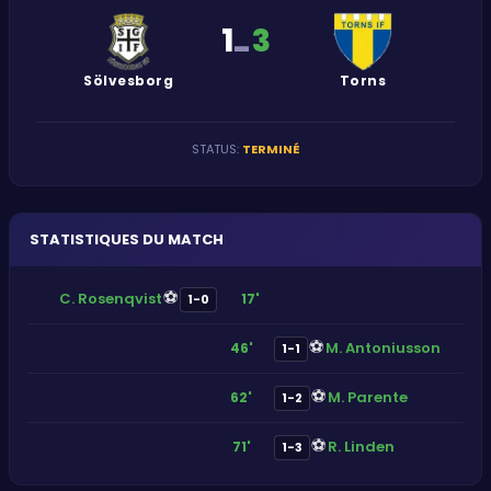
1
3
-
Sölvesborg
Torns
STATUS
:
TERMINÉ
STATISTIQUES DU MATCH
⚽
C. Rosenqvist
17'
1-0
⚽
M. Antoniusson
46'
1-1
⚽
M. Parente
62'
1-2
⚽
R. Linden
71'
1-3