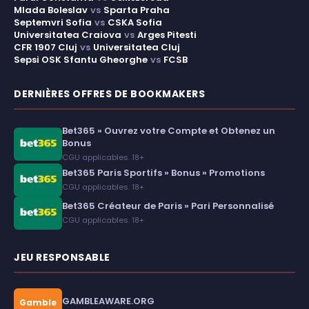
Mlada Boleslav
vs
Sparta Praha
Septemvri Sofia
vs
CSKA Sofia
Universitatea Craiova
vs
Arges Pitesti
CFR 1907 Cluj
vs
Universitatea Cluj
Sepsi OSK Sfantu Gheorghe
vs
FCSB
DERNIÈRES OFFRES DE BOOKMAKERS
Bet365 » Ouvrez votre Compte et Obtenez un
Bonus
CGU applicables. 18+
Bet365 Paris Sportifs » Bonus » Promotions
CGU applicables. 18+
Bet365 Créateur de Paris » Pari Personnalisé
CGU applicables. 18+
JEU RESPONSABLE
GAMBLEAWARE.ORG
Gamble