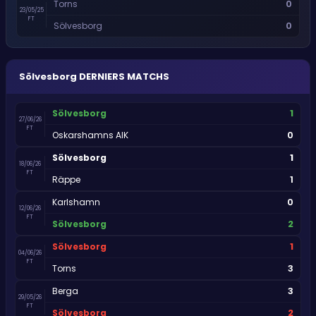
0
Torns
23/05/25
FT
0
Sölvesborg
Sölvesborg
DERNIERS MATCHS
1
Sölvesborg
27/06/26
FT
0
Oskarshamns AIK
1
Sölvesborg
18/06/26
FT
1
Räppe
0
Karlshamn
12/06/26
FT
2
Sölvesborg
1
Sölvesborg
04/06/26
FT
3
Torns
3
Berga
29/05/26
FT
2
Sölvesborg