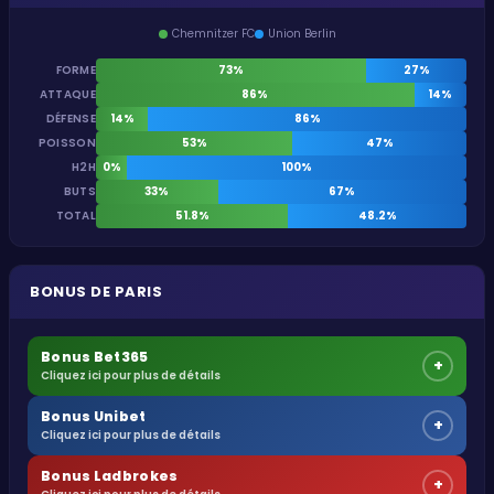
Chemnitzer FC
Union Berlin
FORME
73%
27%
ATTAQUE
86%
14%
DÉFENSE
14%
86%
POISSON
53%
47%
H2H
0%
100%
BUTS
33%
67%
TOTAL
51.8%
48.2%
BONUS DE PARIS
Bonus Bet365
+
Cliquez ici pour plus de détails
Bonus Unibet
+
Cliquez ici pour plus de détails
Bonus Ladbrokes
+