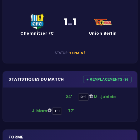
1
1
-
Chemnitzer FC
Union Berlin
STATUS
:
TERMINÉ
STATISTIQUES DU MATCH
+ REMPLACEMENTS (9)
⚽
M. Ljubicic
24'
0-1
⚽
J. Marx
77'
1-1
FORME