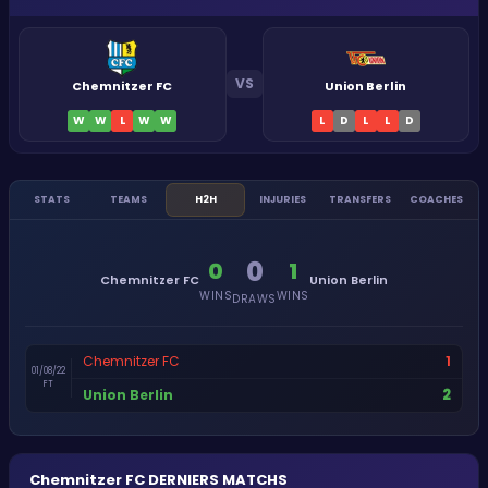
VS
Chemnitzer FC
Union Berlin
W
W
L
W
W
L
D
L
L
D
STATS
TEAMS
H2H
INJURIES
TRANSFERS
COACHES
0
0
1
Chemnitzer FC
Union Berlin
WINS
WINS
DRAWS
1
Chemnitzer FC
01/08/22
FT
2
Union Berlin
Chemnitzer FC
DERNIERS MATCHS