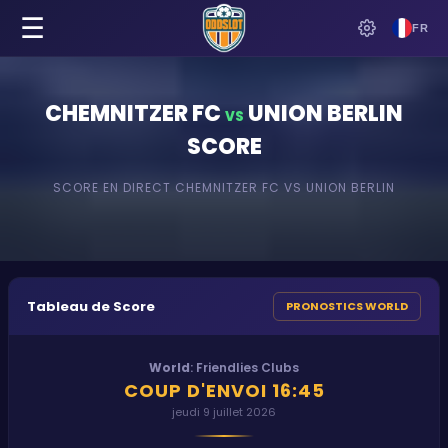
☰
FR
CHEMNITZER FC
UNION BERLIN
VS
SCORE
SCORE EN DIRECT
CHEMNITZER FC
VS
UNION BERLIN
Tableau de Score
PRONOSTICS WORLD
World
:
Friendlies Clubs
COUP D'ENVOI
16:45
jeudi 9 juillet 2026