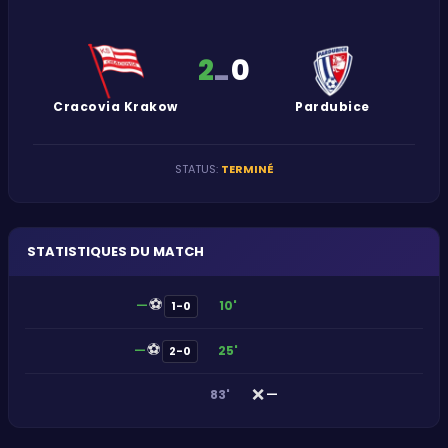
2
0
-
Cracovia Krakow
Pardubice
STATUS
:
TERMINÉ
STATISTIQUES DU MATCH
⚽
—
10'
1-0
⚽
—
25'
2-0
❌
—
83'