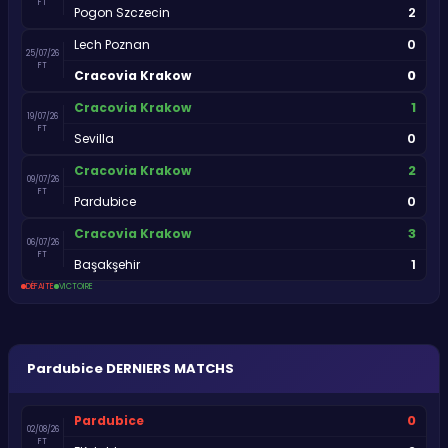
FT
2
Pogon Szczecin
0
Lech Poznan
25/07/26
FT
0
Cracovia Krakow
1
Cracovia Krakow
19/07/26
FT
0
Sevilla
2
Cracovia Krakow
09/07/26
FT
0
Pardubice
3
Cracovia Krakow
06/07/26
FT
1
Başakşehir
DÉFAITE
VICTOIRE
Pardubice
DERNIERS MATCHS
0
Pardubice
02/08/26
FT