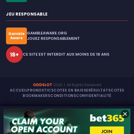
JEU RESPONSABLE
GAMBLEAWARE.ORG
Gamble
Aware
JOUEZ RESPONSABLEMENT
18+
CE SITE EST INTERDIT AUX MOINS DE 18 ANS
ODDSLOT
2026
| All Rights Reserved
ACCUEIL
PRONOSTICS
COTES EN BAISSE
RÉSULTATS
COTES
BOOKMAKERS
CONDITIONS
CONFIDENTIALITÉ