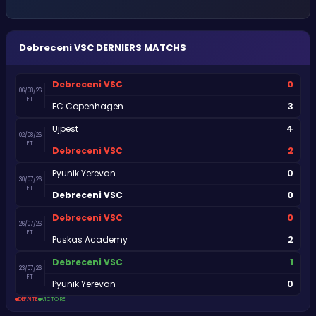
Debreceni VSC
DERNIERS MATCHS
0
Debreceni VSC
06/08/26
FT
3
FC Copenhagen
4
Ujpest
02/08/26
FT
2
Debreceni VSC
0
Pyunik Yerevan
30/07/26
FT
0
Debreceni VSC
0
Debreceni VSC
26/07/26
FT
2
Puskas Academy
1
Debreceni VSC
23/07/26
FT
0
Pyunik Yerevan
DÉFAITE
VICTOIRE