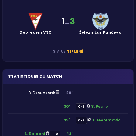
1
3
-
Debreceni VSC
Železničar Pančevo
STATUS
:
TERMINÉ
STATISTIQUES DU MATCH
🟨
B. Dzsudzsak
20'
⚽
S. Pedro
30'
0-1
⚽
J. Jevremovic
39'
0-2
⚽
S. Baldoni
43'
1-2