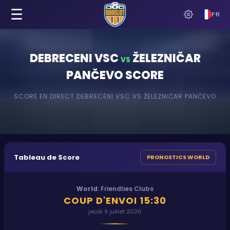
☰
FR
DEBRECENI VSC
ŽELEZNIČAR
VS
PANČEVO
SCORE
SCORE EN DIRECT
DEBRECENI VSC
VS
ŽELEZNIČAR PANČEVO
Tableau de Score
PRONOSTICS WORLD
World
:
Friendlies Clubs
COUP D'ENVOI
15:30
jeudi 9 juillet 2026