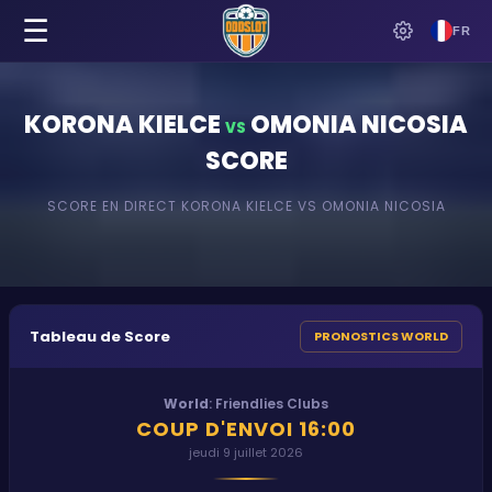
☰
FR
KORONA KIELCE
OMONIA NICOSIA
VS
SCORE
SCORE EN DIRECT
KORONA KIELCE
VS
OMONIA NICOSIA
Tableau de Score
PRONOSTICS WORLD
World
:
Friendlies Clubs
COUP D'ENVOI
16:00
jeudi 9 juillet 2026