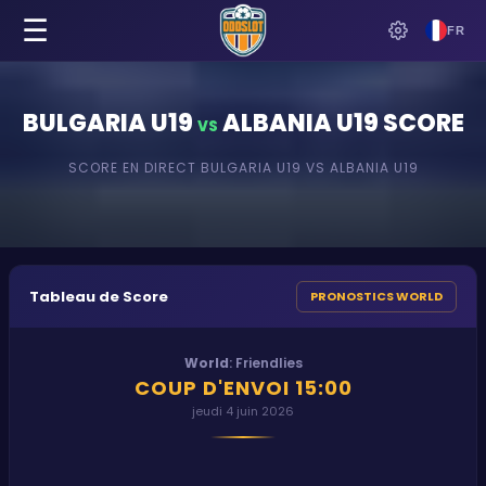
☰
FR
BULGARIA U19
ALBANIA U19
SCORE
VS
SCORE EN DIRECT
BULGARIA U19
VS
ALBANIA U19
Tableau de Score
PRONOSTICS WORLD
World
:
Friendlies
COUP D'ENVOI
15:00
jeudi 4 juin 2026