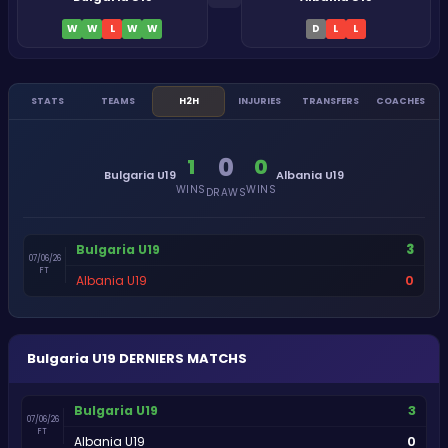
W
W
L
W
W
D
L
L
STATS
TEAMS
H2H
INJURIES
TRANSFERS
COACHES
0
1
0
Bulgaria U19
Albania U19
WINS
WINS
DRAWS
3
Bulgaria U19
07/06/26
FT
0
Albania U19
Bulgaria U19
DERNIERS MATCHS
3
Bulgaria U19
07/06/26
FT
0
Albania U19