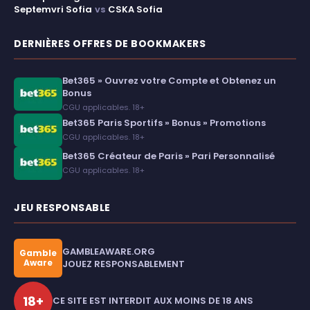
Septemvri Sofia
vs
CSKA Sofia
DERNIÈRES OFFRES DE BOOKMAKERS
Bet365 » Ouvrez votre Compte et Obtenez un
Bonus
CGU applicables. 18+
Bet365 Paris Sportifs » Bonus » Promotions
CGU applicables. 18+
Bet365 Créateur de Paris » Pari Personnalisé
CGU applicables. 18+
JEU RESPONSABLE
GAMBLEAWARE.ORG
Gamble
Aware
JOUEZ RESPONSABLEMENT
18+
CE SITE EST INTERDIT AUX MOINS DE 18 ANS