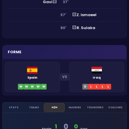
🟨
Gavi
37'
🟨
Z. Ismaeel
57'
🟨
R. Sulaka
80'
FORME
VS
Spain
Iraq
W
W
W
W
W
D
L
L
L
L
STATS
TEAMS
H2H
INJURIES
TRANSFERS
COACHES
0
1
0
Spain
Iraq