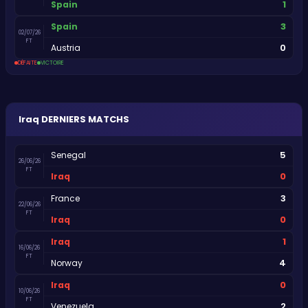
1
Spain
3
Spain
02/07/26
FT
0
Austria
DÉFAITE
VICTOIRE
Iraq
DERNIERS MATCHS
5
Senegal
26/06/26
FT
0
Iraq
3
France
22/06/26
FT
0
Iraq
1
Iraq
16/06/26
FT
4
Norway
0
Iraq
10/06/26
FT
2
Venezuela