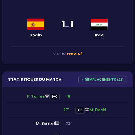
1
1
-
Spain
Iraq
STATUS
:
TERMINÉ
STATISTIQUES DU MATCH
+ REMPLACEMENTS (22)
⚽
F. Torres
16'
1-0
⚽
M. Doski
27'
1-1
🟨
M. Bernal
32'