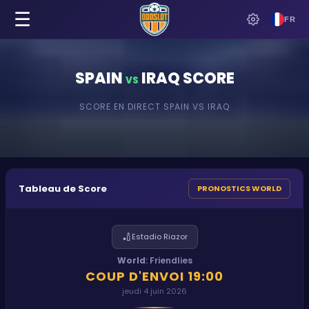
☰
FR
SPAIN
IRAQ
SCORE
VS
SCORE EN DIRECT
SPAIN
VS
IRAQ
Tableau de Score
PRONOSTICS WORLD
🏏
Estadio Riazor
World
:
Friendlies
COUP D'ENVOI
19:00
jeudi 4 juin 2026