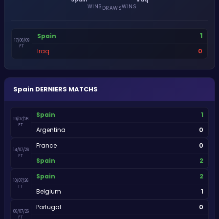
WINS
WINS
DRAWS
1
Spain
17/06/09
FT
0
Iraq
Spain
DERNIERS MATCHS
1
Spain
19/07/26
FT
0
Argentina
0
France
14/07/26
FT
2
Spain
2
Spain
10/07/26
FT
1
Belgium
0
Portugal
06/07/26
FT