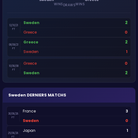
WINS
WINS
DRAWS
2
Sweden
12/10/21
FT
0
Greece
2
Greece
08/09/21
FT
1
Sweden
0
Greece
10/06/08
FT
2
Sweden
Sweden
DERNIERS MATCHS
3
France
30/06/26
FT
0
Sweden
1
Japan
25/06/26
FT