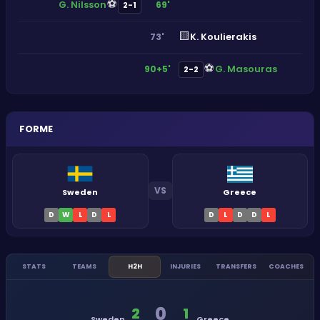
⚽
G. Nilsson
69'
2-1
🟨
K. Koulierakis
73'
⚽
G. Masouras
90+5'
2-2
FORME
VS
Sweden
Greece
D
W
L
D
L
D
L
D
D
L
STATS
TEAMS
H2H
INJURIES
TRANSFERS
COACHES
0
2
1
Sweden
Greece