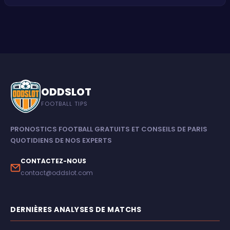
ODDSLOT
FOOTBALL TIPS
PRONOSTICS FOOTBALL GRATUITS ET CONSEILS DE PARIS
QUOTIDIENS DE NOS EXPERTS
CONTACTEZ-NOUS
contact@oddslot.com
DERNIÈRES ANALYSES DE MATCHS