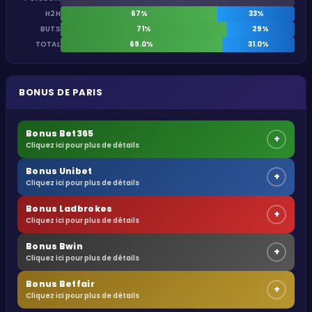
H2H
67%
33%
BUTS
71%
29%
TOTAL
69.0%
31.0%
BONUS DE PARIS
Bonus Bet365
+
Cliquez ici pour plus de détails
Bonus Unibet
+
Cliquez ici pour plus de détails
Bonus Ladbrokes
+
Cliquez ici pour plus de détails
Bonus Bwin
+
Cliquez ici pour plus de détails
Bonus Betfair
+
Cliquez ici pour plus de détails