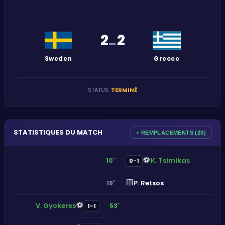
2
2
-
Sweden
Greece
STATUS
:
TERMINÉ
STATISTIQUES DU MATCH
+ REMPLACEMENTS (20)
⚽
K. Tsimikas
10'
0-1
🟨
P. Retsos
19'
⚽
V. Gyokeres
53'
1-1