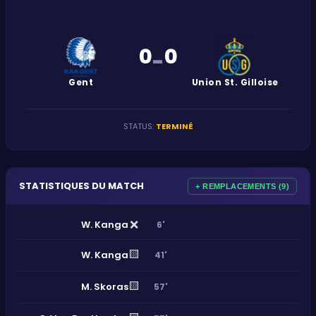
0
0
-
Gent
Union St. Gilloise
STATUS
:
TERMINÉ
STATISTIQUES DU MATCH
+ REMPLACEMENTS (9)
❌
W. Kanga
6'
🟨
W. Kanga
41'
🟨
M. Skoras
57'