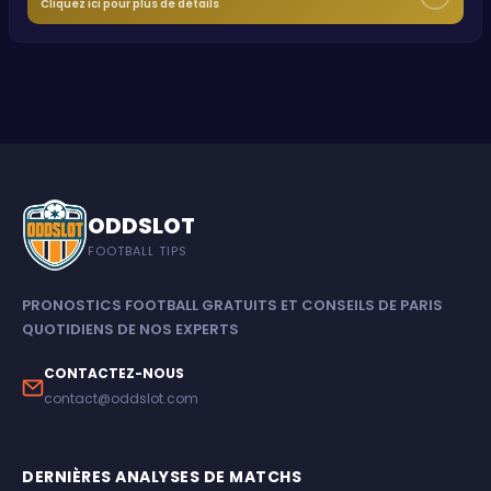
Cliquez ici pour plus de détails
ODDSLOT
FOOTBALL TIPS
PRONOSTICS FOOTBALL GRATUITS ET CONSEILS DE PARIS
QUOTIDIENS DE NOS EXPERTS
CONTACTEZ-NOUS
contact@oddslot.com
DERNIÈRES ANALYSES DE MATCHS