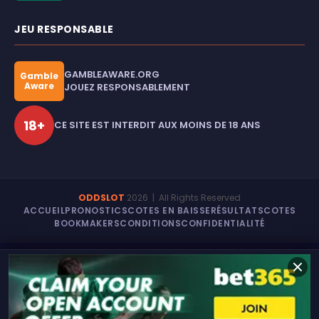
JEU RESPONSABLE
GAMBLEAWARE.ORG
Gamble
Aware
JOUEZ RESPONSABLEMENT
18+
CE SITE EST INTERDIT AUX MOINS DE 18 ANS
ODDSLOT
2026
| All Rights Reserved
ACCUEIL
PRONOSTICS
COTES EN BAISSE
RÉSULTATS
COTES
BOOKMAKERS
CONDITIONS
CONFIDENTIALITÉ