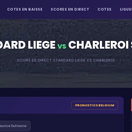
COTES EN BAISSE
SCORES EN DIRECT
COTES
LIGUE
ARD LIEGE
CHARLEROI
VS
SCORE EN DIRECT
STANDARD LIEGE
VS
CHARLEROI
PRONOSTICS BELGIUM
aurice Dufrasne