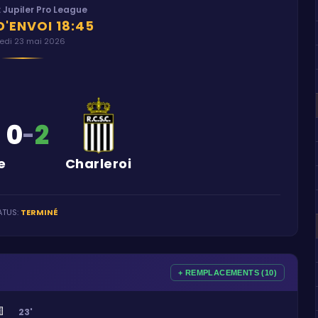
:
Jupiler Pro League
D'ENVOI
18:45
di 23 mai 2026
0
2
-
e
Charleroi
ATUS
:
TERMINÉ
+ REMPLACEMENTS (10)

23'