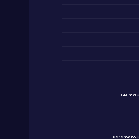

T. Teuma

I. Karamoko