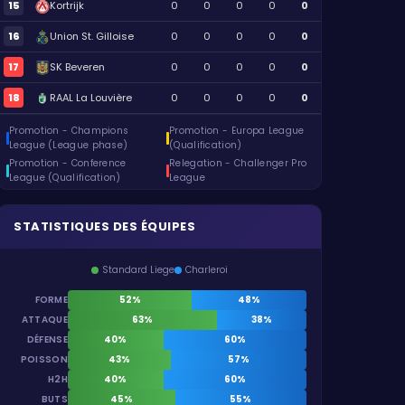
15
Kortrijk
0
0
0
0
0
16
Union St. Gilloise
0
0
0
0
0
17
SK Beveren
0
0
0
0
0
18
RAAL La Louvière
0
0
0
0
0
Promotion - Champions
Promotion - Europa League
League (League phase)
(Qualification)
Promotion - Conference
Relegation - Challenger Pro
League (Qualification)
League
STATISTIQUES DES ÉQUIPES
Standard Liege
Charleroi
FORME
52%
48%
ATTAQUE
63%
38%
DÉFENSE
40%
60%
POISSON
43%
57%
H2H
40%
60%
BUTS
45%
55%