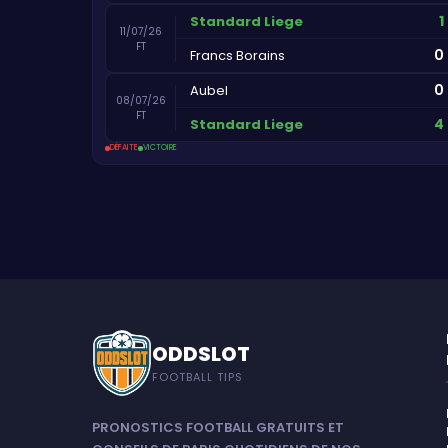
1
Standard Liege
11/07/26
FT
0
Francs Borains
0
Aubel
08/07/26
FT
4
Standard Liege
DÉFAITE
VICTOIRE
ODDSLOT
FOOTBALL TIPS
PRONOSTICS FOOTBALL GRATUITS ET