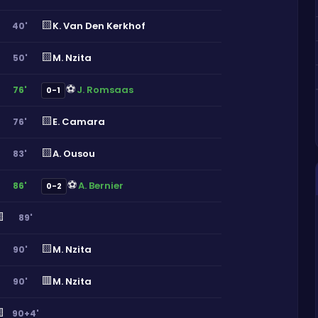
🟨
K. Van Den Kerkhof
40'
🟨
M. Nzita
50'
⚽
J. Romsaas
76'
0-1
🟨
E. Camara
76'
🟨
A. Ousou
83'
⚽
A. Bernier
86'
0-2

89'
🟨
M. Nzita
90'
🟥
M. Nzita
90'

90+4'