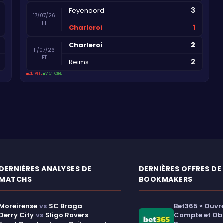
3
Feyenoord
17/07/26
FT
1
Charleroi
2
Charleroi
11/07/26
FT
2
Reims
DÉFAITE
VICTOIRE
DERNIÈRES ANALYSES DE
DERNIÈRES OFFRES DE
MATCHS
BOOKMAKERS
Moreirense
vs
SC Braga
Bet365 » Ouvr
Derry City
vs
Sligo Rovers
Compte et Ob