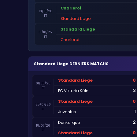
Charleroi
18/01/26
FT
Standard Liege
Standard Liege
31/10/25
FT
Charleroi
Standard Liege
DERNIERS MATCHS
0
Standard Liege
01/08/26
FT
3
FC Viktoria Köln
0
Standard Liege
25/07/26
FT
1
Juventus
2
Dunkerque
18/07/26
FT
0
Standard Liege