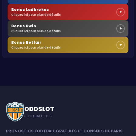
Bonus Ladbrokes
+
Cliquez ici pour plus de détails
Bonus Bwin
+
Cliquez ici pour plus de détails
Bonus Betfair
+
Cliquez ici pour plus de détails
ODDSLOT
FOOTBALL TIPS
PRONOSTICS FOOTBALL GRATUITS ET CONSEILS DE PARIS