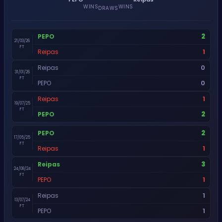
WINS
WINS
DRAWS
2
PEPO
21/03/26
FT
1
Reipas
0
Reipas
31/01/26
FT
0
PEPO
1
Reipas
19/07/25
FT
2
PEPO
2
PEPO
17/05/25
FT
1
Reipas
3
Reipas
24/08/24
FT
1
PEPO
1
Reipas
13/07/24
FT
1
PEPO