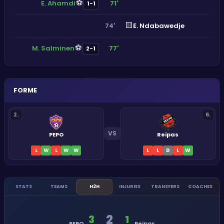
⚽
E. Ahamdi
71'
1-1
🟨
E. Ndabawedje
74'
⚽
M. Salminen
77'
2-1
FORME
2
.
6
.
VS
PEPO
Reipas
L
W
L
W
W
L
L
D
L
W
STATS
TEAMS
H2H
INJURIES
TRANSFERS
COACHES
2
3
1
PEPO
Reipas