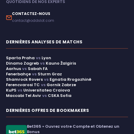
QUOTIDIENS DE NOS EXPERTS
CONTACTEZ-NOUS
contact@oddslot.com
DERNIÈRES ANALYSES DE MATCHS
Sparta Praha
vs
Lyon
Dinamo Zagreb
vs
Kauno Žalgiris
Aarhus
vs
Sabah FA
Fenerbahçe
vs
Sturm Graz
Shamrock Rovers
vs
Egnatia Rrogozhinë
Ferencvarosi TC
vs
Gornik Zabrze
KuPS
vs
Universitatea Craiova
Maccabi Tel Aviv
vs
CSKA Sofia
DERNIÈRES OFFRES DE BOOKMAKERS
Bet365 » Ouvrez votre Compte et Obtenez un
Bonus