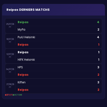
Reipas
DERNIERS MATCHS
4
Reipas
25/07/26
FT
2
MyPa
4
PuiU Helsinki
18/07/26
FT
1
Reipas
1
Reipas
12/07/26
FT
1
HIFK Helsinki
3
HPS
04/07/26
FT
2
Reipas
3
Kiffen
27/06/26
FT
2
Reipas
DÉFAITE
VICTOIRE