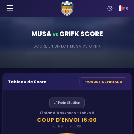
☰
FR
MUSA
GRIFK
SCORE
VS
SCORE EN DIRECT
MUSA
VS
GRIFK
Tableau de Score
PRONOSTICS FINLAND
🏏
Porin Stadion
Finland
:
Kakkonen - Lohko B
COUP D'ENVOI
16:00
jeudi 9 juillet 2026