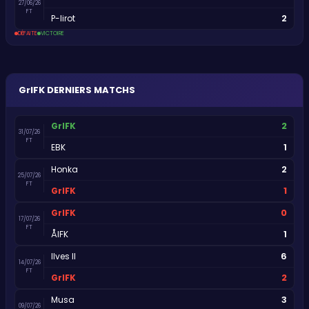
27/06/26
FT
2
P-Iirot
DÉFAITE
VICTOIRE
GrIFK
DERNIERS MATCHS
2
GrIFK
31/07/26
FT
1
EBK
2
Honka
25/07/26
FT
1
GrIFK
0
GrIFK
17/07/26
FT
1
ÅIFK
6
Ilves II
14/07/26
FT
2
GrIFK
3
Musa
09/07/26