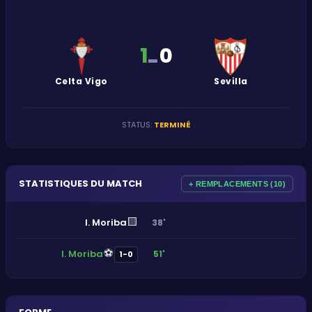
1
0
-
Celta Vigo
Sevilla
STATUS
:
TERMINÉ
STATISTIQUES DU MATCH
+ REMPLACEMENTS (10)
🟨
I. Moriba
38'
⚽
I. Moriba
51'
1-0