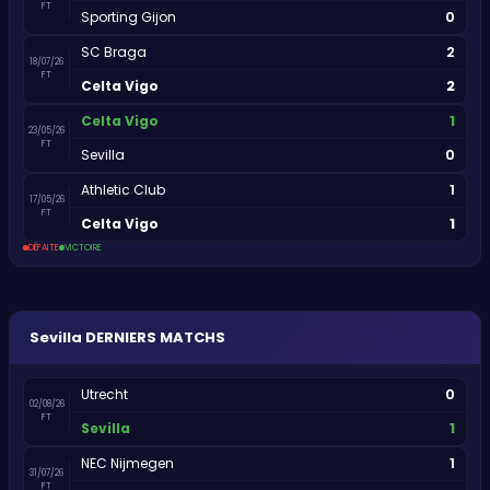
FT
0
Sporting Gijon
2
SC Braga
18/07/26
FT
2
Celta Vigo
1
Celta Vigo
23/05/26
FT
0
Sevilla
1
Athletic Club
17/05/26
FT
1
Celta Vigo
DÉFAITE
VICTOIRE
Sevilla
DERNIERS MATCHS
0
Utrecht
02/08/26
FT
1
Sevilla
1
NEC Nijmegen
31/07/26
FT