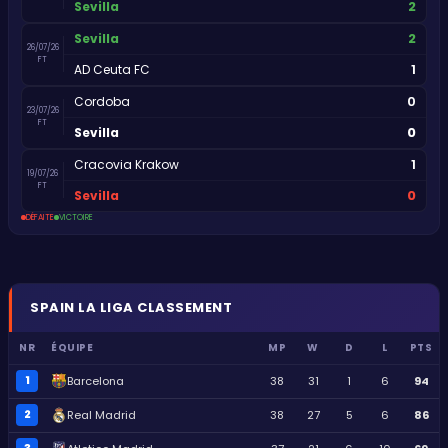
2
Sevilla
2
Sevilla
26/07/26
FT
1
AD Ceuta FC
0
Cordoba
23/07/26
FT
0
Sevilla
1
Cracovia Krakow
19/07/26
FT
0
Sevilla
DÉFAITE
VICTOIRE
SPAIN
LA LIGA
CLASSEMENT
NR
ÉQUIPE
MP
W
D
L
PTS
1
Barcelona
38
31
1
6
94
2
Real Madrid
38
27
5
6
86