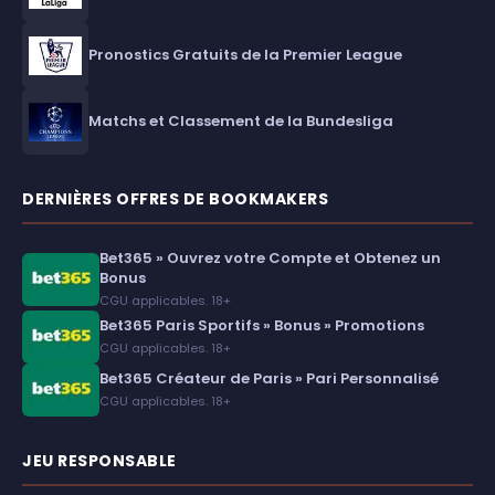
Pronostics Gratuits de la Premier League
Matchs et Classement de la Bundesliga
DERNIÈRES OFFRES DE BOOKMAKERS
Bet365 » Ouvrez votre Compte et Obtenez un
Bonus
CGU applicables. 18+
Bet365 Paris Sportifs » Bonus » Promotions
CGU applicables. 18+
Bet365 Créateur de Paris » Pari Personnalisé
CGU applicables. 18+
JEU RESPONSABLE