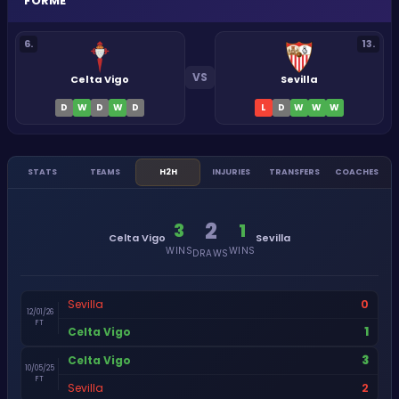
FORME
6
.
13
.
VS
Celta Vigo
Sevilla
D
W
D
W
D
L
D
W
W
W
STATS
TEAMS
H2H
INJURIES
TRANSFERS
COACHES
2
3
1
Celta Vigo
Sevilla
WINS
WINS
DRAWS
0
Sevilla
12/01/26
FT
1
Celta Vigo
3
Celta Vigo
10/05/25
FT
2
Sevilla