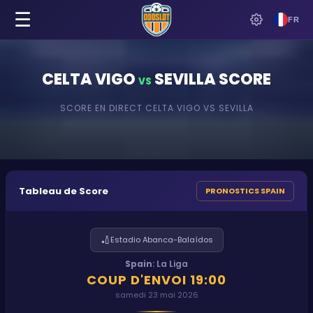
☰
FR
CELTA VIGO
SEVILLA
SCORE
VS
SCORE EN DIRECT
CELTA VIGO
VS
SEVILLA
Tableau de Score
PRONOSTICS SPAIN
🏏
Estadio Abanca-Balaídos
Spain
:
La Liga
COUP D'ENVOI
19:00
samedi 23 mai 2026