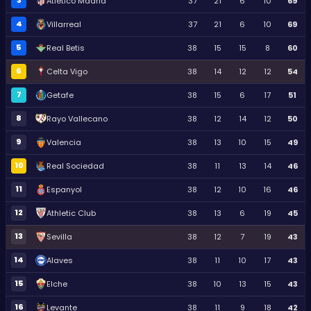
3
Atletico Madrid
37
21
6
10
69
4
Villarreal
37
21
6
10
69
5
Real Betis
38
15
15
8
60
6
Celta Vigo
38
14
12
12
54
7
Getafe
38
15
6
17
51
8
Rayo Vallecano
38
12
14
12
50
9
Valencia
38
13
10
15
49
10
Real Sociedad
38
11
13
14
46
11
Espanyol
38
12
10
16
46
12
Athletic Club
38
13
6
19
45
13
Sevilla
38
12
7
19
43
14
Alaves
38
11
10
17
43
15
Elche
38
10
13
15
43
16
Levante
38
11
9
18
42