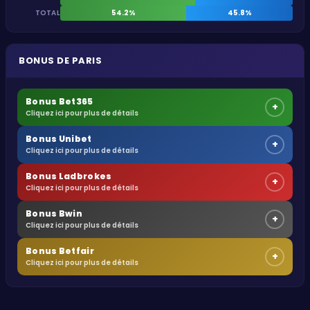
TOTAL
54.2%
45.8%
BONUS DE PARIS
Bonus Bet365
+
Cliquez ici pour plus de détails
Bonus Unibet
+
Cliquez ici pour plus de détails
Bonus Ladbrokes
+
Cliquez ici pour plus de détails
Bonus Bwin
+
Cliquez ici pour plus de détails
Bonus Betfair
+
Cliquez ici pour plus de détails