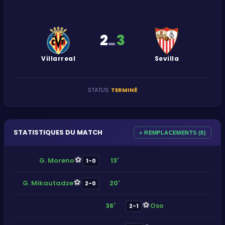
2
3
-
Villarreal
Sevilla
STATUS
:
TERMINÉ
STATISTIQUES DU MATCH
+ REMPLACEMENTS (8)
⚽
G. Moreno
13'
1-0
⚽
G. Mikautadze
20'
2-0
⚽
Oso
36'
2-1