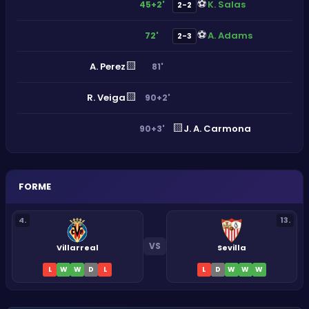
⚽
K. Salas
45+2'
2-2
⚽
A. Adams
72'
2-3
🟨
A. Perez
81'
🟨
R. Veiga
90+2'
🟨
J. A. Carmona
90+3'
FORME
4
.
13
.
VS
Villarreal
Sevilla
L
W
W
D
L
L
D
W
W
W