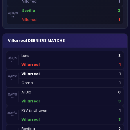
1
Villarreal
2
Sevilla
23/04/23
FT
1
Villarreal
Villarreal
DERNIERS MATCHS
3
Lens
01/08/26
FT
1
Villarreal
1
Villarreal
29/07/26
FT
1
Como
0
Al Ula
29/07/26
FT
3
Villarreal
1
PSV Eindhoven
25/07/26
FT
3
Villarreal
2
Benfica