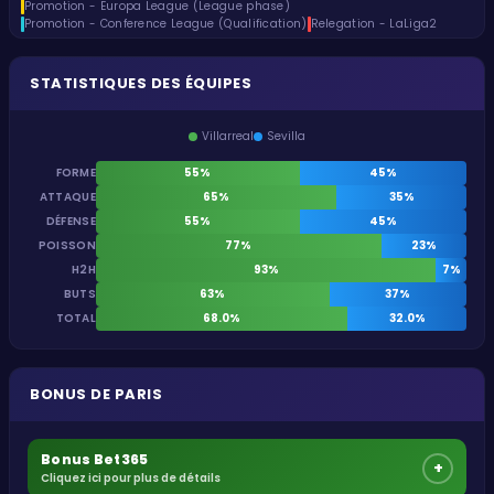
Promotion - Europa League (League phase)
Promotion - Conference League (Qualification)
Relegation - LaLiga2
STATISTIQUES DES ÉQUIPES
Villarreal
Sevilla
FORME
55%
45%
ATTAQUE
65%
35%
DÉFENSE
55%
45%
POISSON
77%
23%
H2H
93%
7%
BUTS
63%
37%
TOTAL
68.0%
32.0%
BONUS DE PARIS
Bonus Bet365
+
Cliquez ici pour plus de détails