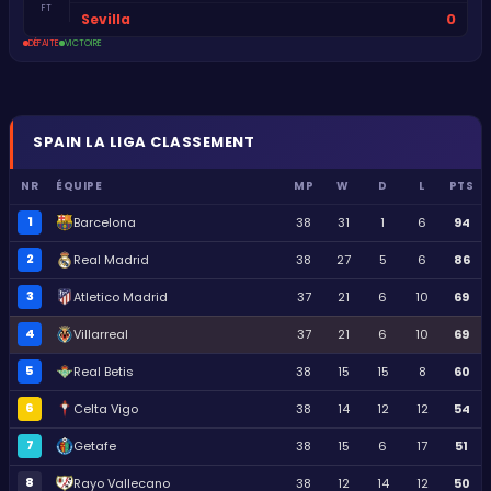
FT
0
Sevilla
DÉFAITE
VICTOIRE
SPAIN
LA LIGA
CLASSEMENT
NR
ÉQUIPE
MP
W
D
L
PTS
1
Barcelona
38
31
1
6
94
2
Real Madrid
38
27
5
6
86
3
Atletico Madrid
37
21
6
10
69
4
Villarreal
37
21
6
10
69
5
Real Betis
38
15
15
8
60
6
Celta Vigo
38
14
12
12
54
7
Getafe
38
15
6
17
51
8
Rayo Vallecano
38
12
14
12
50