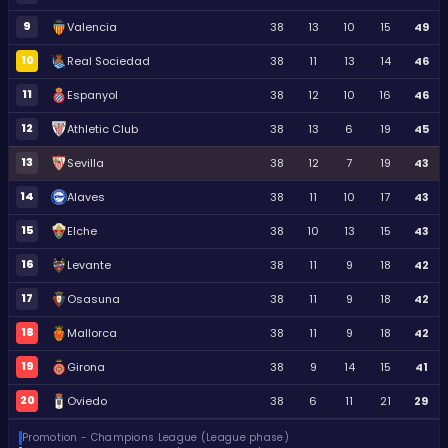
9
Valencia
38
13
10
15
49
10
Real Sociedad
38
11
13
14
46
11
Espanyol
38
12
10
16
46
12
Athletic Club
38
13
6
19
45
13
Sevilla
38
12
7
19
43
14
Alaves
38
11
10
17
43
15
Elche
38
10
13
15
43
16
Levante
38
11
9
18
42
17
Osasuna
38
11
9
18
42
18
Mallorca
38
11
9
18
42
19
Girona
38
9
14
15
41
20
Oviedo
38
6
11
21
29
Promotion - Champions League (League phase)