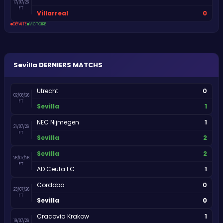
17/07/26
FT
0
Villarreal
DÉFAITE
VICTOIRE
Sevilla
DERNIERS MATCHS
0
Utrecht
02/08/26
FT
1
Sevilla
1
NEC Nijmegen
31/07/26
FT
2
Sevilla
2
Sevilla
26/07/26
FT
1
AD Ceuta FC
0
Cordoba
23/07/26
FT
0
Sevilla
1
Cracovia Krakow
19/07/26