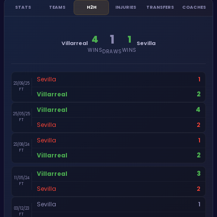
STATS
TEAMS
H2H
INJURIES
TRANSFERS
COACHES
1
4
1
Villarreal
Sevilla
WINS
WINS
DRAWS
1
Sevilla
23/09/25
FT
2
Villarreal
4
Villarreal
25/05/25
FT
2
Sevilla
1
Sevilla
23/08/24
FT
2
Villarreal
3
Villarreal
11/05/24
FT
2
Sevilla
1
Sevilla
03/12/23
FT