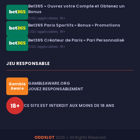
Bet365 » Ouvrez votre Compte et Obtenez un
Bonus
CGU applicables. 18+
Bet365 Paris Sportifs » Bonus » Promotions
CGU applicables. 18+
Bet365 Créateur de Paris » Pari Personnalisé
CGU applicables. 18+
JEU RESPONSABLE
GAMBLEAWARE.ORG
Gamble
Aware
JOUEZ RESPONSABLEMENT
18+
CE SITE EST INTERDIT AUX MOINS DE 18 ANS
ODDSLOT
2026
| All Rights Reserved