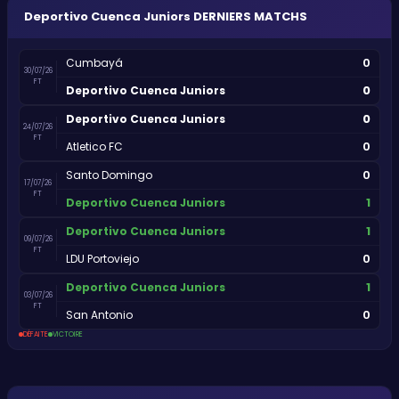
Deportivo Cuenca Juniors
DERNIERS MATCHS
0
Cumbayá
30/07/26
FT
0
Deportivo Cuenca Juniors
0
Deportivo Cuenca Juniors
24/07/26
FT
0
Atletico FC
0
Santo Domingo
17/07/26
FT
1
Deportivo Cuenca Juniors
1
Deportivo Cuenca Juniors
09/07/26
FT
0
LDU Portoviejo
1
Deportivo Cuenca Juniors
03/07/26
FT
0
San Antonio
DÉFAITE
VICTOIRE