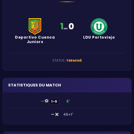
1
0
-
Deportivo Cuenca
LDU Portoviejo
Juniors
STATUS
:
TERMINÉ
STATISTIQUES DU MATCH
⚽
—
5'
1-0
❌
—
45+1'