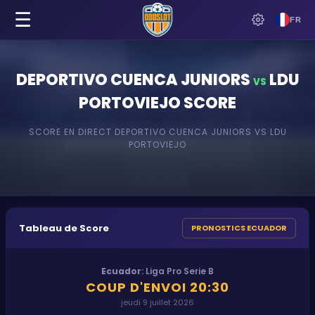
☰
FR
DEPORTIVO CUENCA JUNIORS
LDU
VS
PORTOVIEJO
SCORE
SCORE EN DIRECT
DEPORTIVO CUENCA JUNIORS
VS
LDU
PORTOVIEJO
Tableau de Score
PRONOSTICS ECUADOR
Ecuador
:
Liga Pro Serie B
COUP D'ENVOI
20:30
jeudi 9 juillet 2026