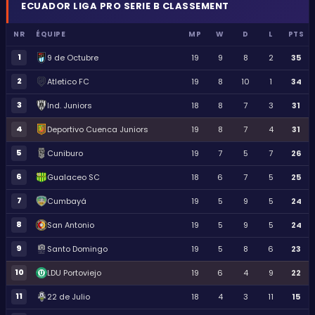
ECUADOR
LIGA PRO SERIE B
CLASSEMENT
NR
ÉQUIPE
MP
W
D
L
PTS
1
9 de Octubre
19
9
8
2
35
2
Atletico FC
19
8
10
1
34
3
Ind. Juniors
18
8
7
3
31
4
Deportivo Cuenca Juniors
19
8
7
4
31
5
Cuniburo
19
7
5
7
26
6
Gualaceo SC
18
6
7
5
25
7
Cumbayá
19
5
9
5
24
8
San Antonio
19
5
9
5
24
9
Santo Domingo
19
5
8
6
23
10
LDU Portoviejo
19
6
4
9
22
11
22 de Julio
18
4
3
11
15