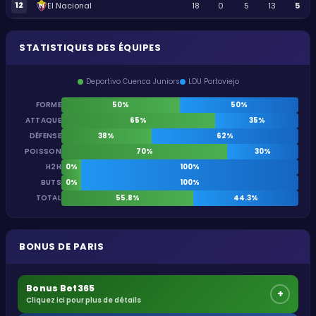
12
El Nacional
18
0
5
13
5
STATISTIQUES DES ÉQUIPES
Deportivo Cuenca Juniors
LDU Portoviejo
FORME
50%
50%
ATTAQUE
65%
35%
DÉFENSE
38%
62%
POISSON
70%
30%
H2H
0%
100%
BUTS
0%
100%
TOTAL
55.8%
44.3%
BONUS DE PARIS
Bonus Bet365
+
Cliquez ici pour plus de détails