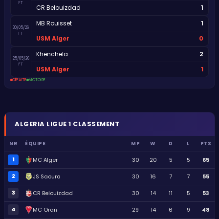
FT
1
CR Belouizdad
1
MB Rouisset
30/05/26
FT
0
USM Alger
2
Khenchela
25/05/26
FT
1
USM Alger
DÉFAITE
VICTOIRE
ALGERIA
LIGUE 1
CLASSEMENT
NR
ÉQUIPE
MP
W
D
L
PTS
1
MC Alger
30
20
5
5
65
2
JS Saoura
30
16
7
7
55
3
CR Belouizdad
30
14
11
5
53
4
MC Oran
29
14
6
9
48