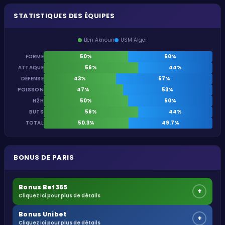
STATISTIQUES DES ÉQUIPES
Ben Aknoun
USM Alger
FORME
50%
50%
ATTAQUE
56%
44%
DÉFENSE
43%
57%
POISSON
47%
53%
H2H
50%
50%
BUTS
56%
44%
TOTAL
50.3%
49.7%
BONUS DE PARIS
Bonus Bet365
+
Cliquez ici pour plus de détails
Bonus Unibet
+
Cliquez ici pour plus de détails