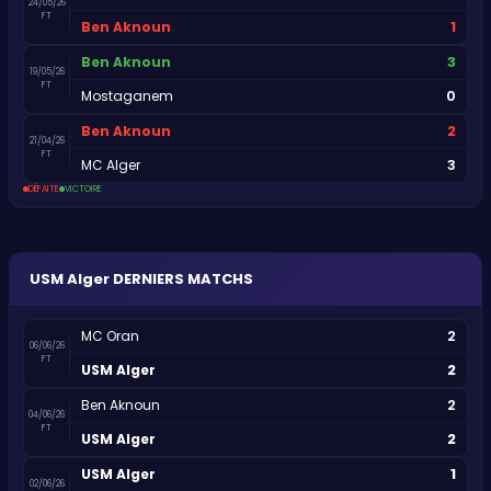
24/05/26
FT
1
Ben Aknoun
3
Ben Aknoun
19/05/26
FT
0
Mostaganem
2
Ben Aknoun
21/04/26
FT
3
MC Alger
DÉFAITE
VICTOIRE
USM Alger
DERNIERS MATCHS
2
MC Oran
06/06/26
FT
2
USM Alger
2
Ben Aknoun
04/06/26
FT
2
USM Alger
1
USM Alger
02/06/26