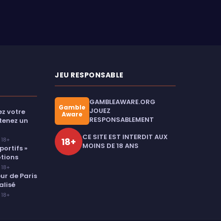
JEU RESPONSABLE
GAMBLEAWARE.ORG
Gamble
JOUEZ
ez votre
Aware
RESPONSABLEMENT
tenez un
CE SITE EST INTERDIT AUX
18+
 18+
MOINS DE 18 ANS
portifs »
tions
 18+
ur de Paris
alisé
 18+