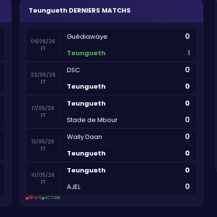
Teungueth
DERNIERS MATCHS
0
Guédiawaye
04/06/26
FT
1
Teungueth
0
DSC
22/05/26
FT
0
Teungueth
0
Teungueth
17/05/26
FT
0
Stade de Mbour
0
Wally Daan
13/05/26
FT
0
Teungueth
0
Teungueth
10/05/26
FT
0
AJEL
DÉFAITE
VICTOIRE