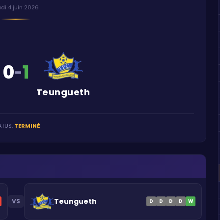
udi 4 juin 2026
0
1
-
Teungueth
ATUS
:
TERMINÉ
Teungueth
VS
D
D
D
D
W