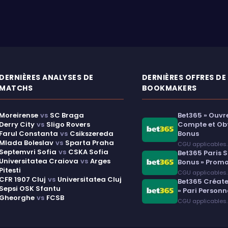
DERNIÈRES ANALYSES DE
DERNIÈRES OFFRES DE
MATCHS
BOOKMAKERS
Moreirense
vs
SC Braga
Bet365 » Ouvr
Derry City
vs
Sligo Rovers
Compte et Ob
Farul Constanta
vs
Csikszereda
Bonus
Mlada Boleslav
vs
Sparta Praha
CGU applicables.
Septemvri Sofia
vs
CSKA Sofia
Bet365 Paris S
Universitatea Craiova
vs
Arges
Bonus » Promo
Pitesti
CGU applicables.
CFR 1907 Cluj
vs
Universitatea Cluj
Bet365 Créate
Sepsi OSK Sfantu
» Pari Personn
Gheorghe
vs
FCSB
CGU applicables.