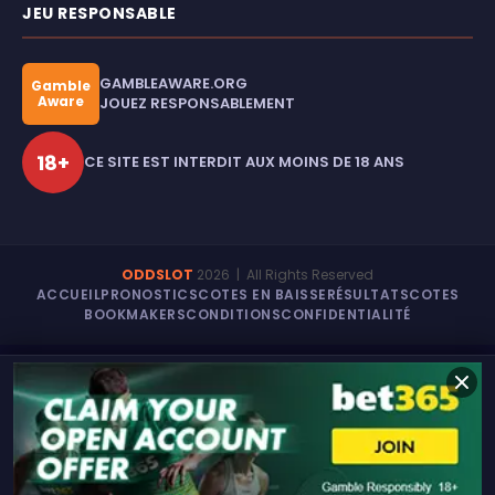
JEU RESPONSABLE
GAMBLEAWARE.ORG
Gamble
Aware
JOUEZ RESPONSABLEMENT
18+
CE SITE EST INTERDIT AUX MOINS DE 18 ANS
ODDSLOT
2026
| All Rights Reserved
ACCUEIL
PRONOSTICS
COTES EN BAISSE
RÉSULTATS
COTES
BOOKMAKERS
CONDITIONS
CONFIDENTIALITÉ