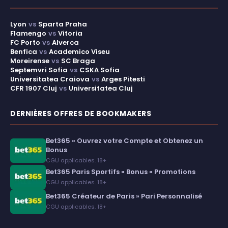
Lyon
vs
Sparta Praha
Flamengo
vs
Vitoria
FC Porto
vs
Alverca
Benfica
vs
Academico Viseu
Moreirense
vs
SC Braga
Septemvri Sofia
vs
CSKA Sofia
Universitatea Craiova
vs
Arges Pitesti
CFR 1907 Cluj
vs
Universitatea Cluj
DERNIÈRES OFFRES DE BOOKMAKERS
Bet365 » Ouvrez votre Compte et Obtenez un
Bonus
CGU applicables. 18+
Bet365 Paris Sportifs » Bonus » Promotions
CGU applicables. 18+
Bet365 Créateur de Paris » Pari Personnalisé
CGU applicables. 18+