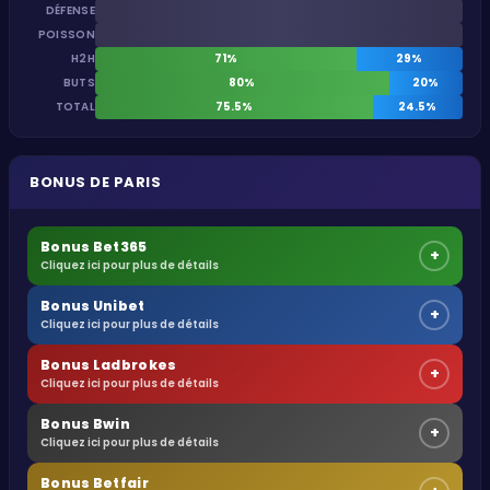
DÉFENSE
POISSON
H2H
71%
29%
BUTS
80%
20%
TOTAL
75.5%
24.5%
BONUS DE PARIS
Bonus Bet365
+
Cliquez ici pour plus de détails
Bonus Unibet
+
Cliquez ici pour plus de détails
Bonus Ladbrokes
+
Cliquez ici pour plus de détails
Bonus Bwin
+
Cliquez ici pour plus de détails
Bonus Betfair