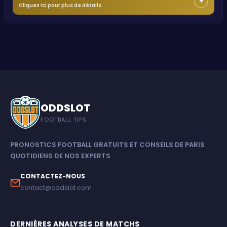
+
Cliquez ici pour plus de détails
ODDSLOT
FOOTBALL TIPS
PRONOSTICS FOOTBALL GRATUITS ET CONSEILS DE PARIS
QUOTIDIENS DE NOS EXPERTS
CONTACTEZ-NOUS
contact@oddslot.com
DERNIÈRES ANALYSES DE MATCHS