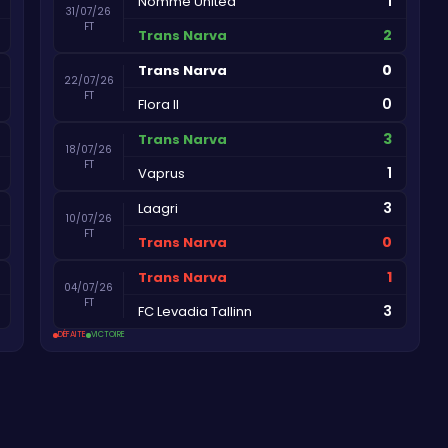
1
Nõmme United
31/07/26
FT
2
Trans Narva
0
Trans Narva
22/07/26
FT
0
Flora II
3
Trans Narva
18/07/26
FT
1
Vaprus
3
Laagri
10/07/26
FT
0
Trans Narva
1
Trans Narva
04/07/26
FT
3
FC Levadia Tallinn
DÉFAITE
VICTOIRE