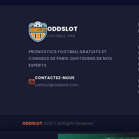
ODDSLOT
FOOTBALL TIPS
PRONOSTICS FOOTBALL GRATUITS ET
CONSEILS DE PARIS QUOTIDIENS DE NOS
EXPERTS
CONTACTEZ-NOUS
contact@oddslot.com
ODDSLOT
2026
| All Rights Reserved