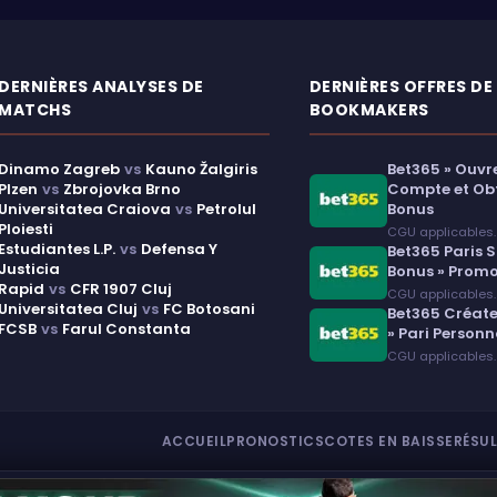
DERNIÈRES ANALYSES DE
DERNIÈRES OFFRES DE
MATCHS
BOOKMAKERS
Dinamo Zagreb
vs
Kauno Žalgiris
Bet365 » Ouvr
Plzen
vs
Zbrojovka Brno
Compte et Ob
Universitatea Craiova
vs
Petrolul
Bonus
Ploiesti
CGU applicables.
Estudiantes L.P.
vs
Defensa Y
Bet365 Paris S
Justicia
Bonus » Promo
Rapid
vs
CFR 1907 Cluj
CGU applicables.
Universitatea Cluj
vs
FC Botosani
Bet365 Créate
FCSB
vs
Farul Constanta
» Pari Personn
CGU applicables.
ACCUEIL
PRONOSTICS
COTES EN BAISSE
RÉSU