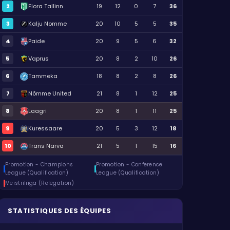
2
Flora Tallinn
19
12
0
7
36
3
Kalju Nomme
20
10
5
5
35
4
Paide
20
9
5
6
32
5
Vaprus
20
8
2
10
26
6
Tammeka
18
8
2
8
26
7
Nõmme United
21
8
1
12
25
8
Laagri
20
8
1
11
25
9
Kuressaare
20
5
3
12
18
10
Trans Narva
21
5
1
15
16
Promotion - Champions
Promotion - Conference
League (Qualification)
League (Qualification)
Meistriliiga (Relegation)
STATISTIQUES DES ÉQUIPES