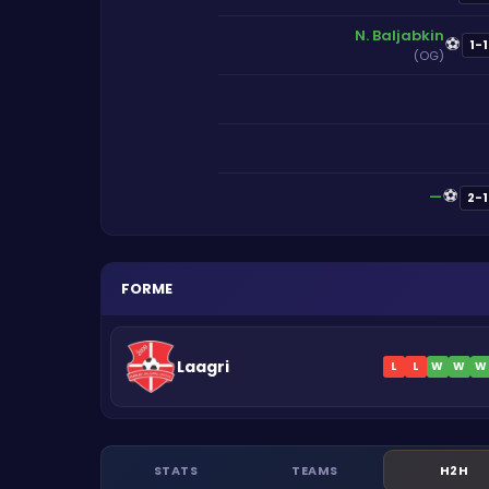
N. Baljabkin
⚽
1-1
(OG)
⚽
—
2-1
FORME
Laagri
L
L
W
W
W
STATS
TEAMS
H2H