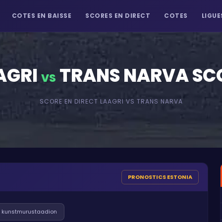
COTES EN BAISSE
SCORES EN DIRECT
COTES
LIGUE
AGRI
TRANS NARVA
SC
VS
SCORE EN DIRECT
LAAGRI
VS
TRANS NARVA
PRONOSTICS ESTONIA
i kunstmurustaadion