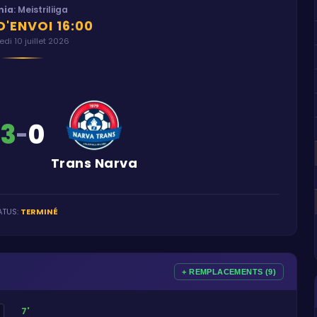
nia
:
Meistriliiga
D'ENVOI
16:00
di 10 juillet 2026
3
0
-
Trans Narva
ATUS
:
TERMINÉ
+ REMPLACEMENTS (9)
7'