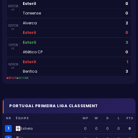
0
Estoril
25/07/26
FT
0
Torreense
2
Alverca
22/07/26
FT
0
Estoril
3
Estoril
11/07/26
FT
0
Atlético CP
1
Estoril
16/05/26
FT
3
Benfica
DÉFAITE
VICTOIRE
PORTUGAL
PRIMEIRA LIGA
CLASSEMENT
NR
ÉQUIPE
MP
W
D
L
PTS
1
Estrela
0
0
0
0
0