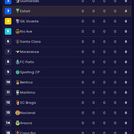
2
Guimaraes
0
0
0
0
0
3
Estoril
0
0
0
0
0
4
GIL Vicente
0
0
0
0
0
5
Rio Ave
0
0
0
0
0
6
Santa Clara
0
0
0
0
0
7
Moreirense
0
0
0
0
0
8
FC Porto
0
0
0
0
0
9
Sporting CP
0
0
0
0
0
10
Benfica
0
0
0
0
0
11
Maritimo
0
0
0
0
0
12
SC Braga
0
0
0
0
0
13
Nacional
0
0
0
0
0
14
Arouca
0
0
0
0
0
15
Casa Pia
0
0
0
0
0