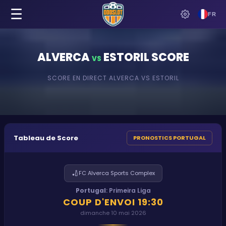
☰
FR
ALVERCA
ESTORIL
SCORE
VS
SCORE EN DIRECT
ALVERCA
VS
ESTORIL
Tableau de Score
PRONOSTICS PORTUGAL
🏏
FC Alverca Sports Complex
Portugal
:
Primeira Liga
COUP D'ENVOI
19:30
dimanche 10 mai 2026