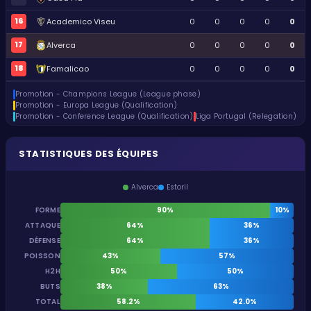
16
Academico Viseu
0
0
0
0
0
17
Alverca
0
0
0
0
0
18
Famalicao
0
0
0
0
0
Promotion - Champions League (League phase)
Promotion - Europa League (Qualification)
Promotion - Conference League (Qualification)
Liga Portugal (Relegation)
STATISTIQUES DES ÉQUIPES
Alverca
Estoril
FORME
90%
10%
ATTAQUE
64%
36%
DÉFENSE
64%
36%
POISSON
43%
57%
H2H
50%
50%
BUTS
38%
63%
TOTAL
58.2%
42.0%