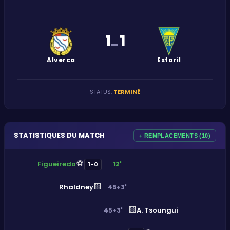
1
1
-
Alverca
Estoril
STATUS
:
TERMINÉ
STATISTIQUES DU MATCH
+ REMPLACEMENTS (10)
⚽
Figueiredo
12'
1-0
🟨
Rhaldney
45+3'
🟨
A. Tsoungui
45+3'