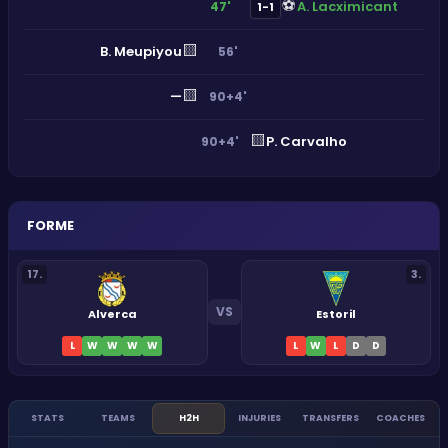
⚽
A. Lacximicant
47'
1-1
🟨
B. Meupiyou
56'
🟨
—
90+4'
🟨
P. Carvalho
90+4'
FORME
17
.
3
.
VS
Alverca
Estoril
L
W
W
W
W
L
W
L
D
D
STATS
TEAMS
H2H
INJURIES
TRANSFERS
COACHES