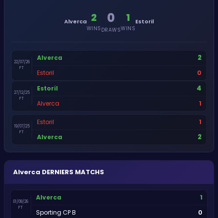
0
2
1
Alverca
Estoril
WINS
WINS
DRAWS
2
Alverca
22/07/26
FT
0
Estoril
4
Estoril
27/12/25
FT
1
Alverca
1
Estoril
19/07/25
FT
2
Alverca
Alverca
DERNIERS MATCHS
1
Alverca
01/08/26
FT
0
Sporting CP B