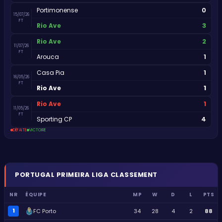
0
Portimonense
15/07/26
FT
3
Rio Ave
2
Rio Ave
11/07/26
FT
1
Arouca
1
Casa Pia
16/05/26
FT
1
Rio Ave
1
Rio Ave
11/05/26
FT
4
Sporting CP
DÉFAITE
VICTOIRE
PORTUGAL
PRIMEIRA LIGA
CLASSEMENT
NR
ÉQUIPE
MP
W
D
L
PTS
1
FC Porto
34
28
4
2
88