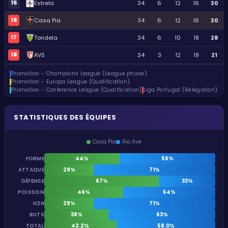
15
Estrela
34
6
12
16
30
16
Casa Pia
34
6
12
16
30
17
Tondela
34
6
10
18
28
18
AVS
34
3
12
19
21
Promotion - Champions League (League phase)
Promotion - Europa League (Qualification)
Promotion - Conference League (Qualification)
Liga Portugal (Relegation)
STATISTIQUES DES ÉQUIPES
Casa Pia
Rio Ave
FORME
44%
56%
ATTAQUE
29%
71%
DÉFENSE
67%
33%
POISSON
46%
54%
H2H
29%
71%
BUTS
38%
63%
TOTAL
42.2%
58.0%