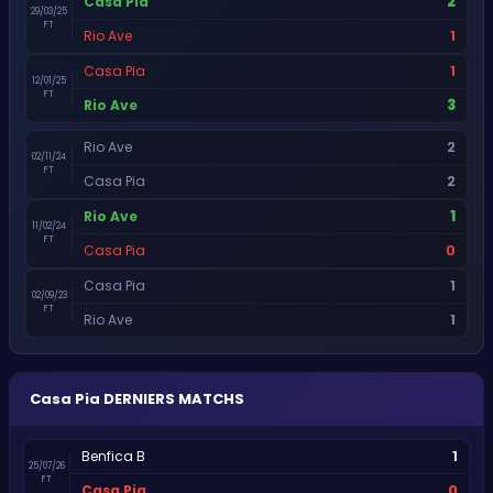
2
Casa Pia
29/03/25
FT
1
Rio Ave
1
Casa Pia
12/01/25
FT
3
Rio Ave
2
Rio Ave
02/11/24
FT
2
Casa Pia
1
Rio Ave
11/02/24
FT
0
Casa Pia
1
Casa Pia
02/09/23
FT
1
Rio Ave
Casa Pia
DERNIERS MATCHS
1
Benfica B
25/07/26
FT
0
Casa Pia