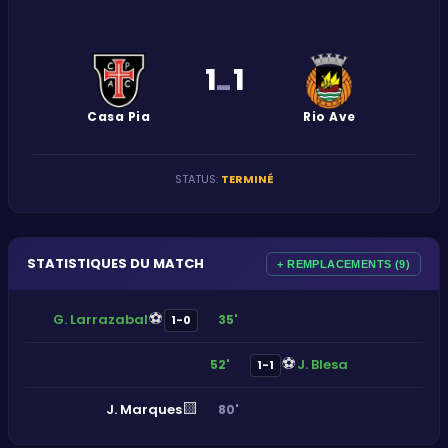
1
1
-
Casa Pia
Rio Ave
STATUS
:
TERMINÉ
STATISTIQUES DU MATCH
+ REMPLACEMENTS (9)
⚽
G. Larrazabal
35'
1-0
⚽
J. Blesa
52'
1-1
🟨
J. Marques
80'