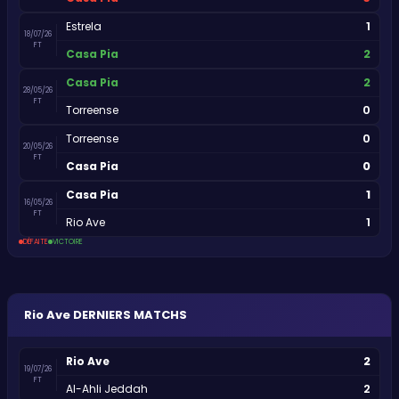
1
Estrela
18/07/26
FT
2
Casa Pia
2
Casa Pia
28/05/26
FT
0
Torreense
0
Torreense
20/05/26
FT
0
Casa Pia
1
Casa Pia
16/05/26
FT
1
Rio Ave
DÉFAITE
VICTOIRE
Rio Ave
DERNIERS MATCHS
2
Rio Ave
19/07/26
FT
2
Al-Ahli Jeddah