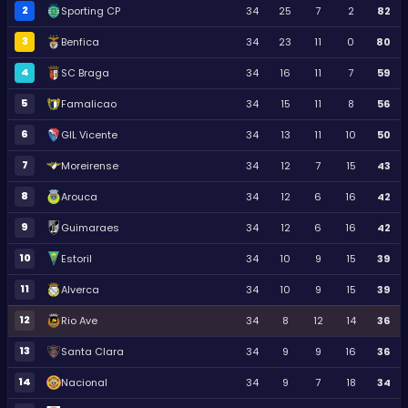
2
Sporting CP
34
25
7
2
82
3
Benfica
34
23
11
0
80
4
SC Braga
34
16
11
7
59
5
Famalicao
34
15
11
8
56
6
GIL Vicente
34
13
11
10
50
7
Moreirense
34
12
7
15
43
8
Arouca
34
12
6
16
42
9
Guimaraes
34
12
6
16
42
10
Estoril
34
10
9
15
39
11
Alverca
34
10
9
15
39
12
Rio Ave
34
8
12
14
36
13
Santa Clara
34
9
9
16
36
14
Nacional
34
9
7
18
34