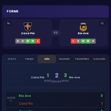
FORME
16
.
12
.
VS
Casa Pia
Rio Ave
D
D
W
W
L
L
D
W
W
D
STATS
TEAMS
H2H
INJURIES
TRANSFERS
COACHES
2
1
3
Casa Pia
Rio Ave
WINS
WINS
DRAWS
3
Rio Ave
04/01/26
FT
1
Casa Pia