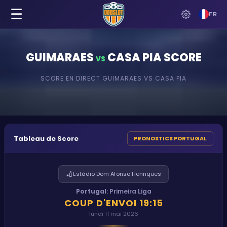
☰
FR
GUIMARAES
CASA PIA
SCORE
VS
SCORE EN DIRECT
GUIMARAES
VS
CASA PIA
Tableau de Score
PRONOSTICS PORTUGAL
🏏
Estádio Dom Afonso Henriques
Portugal
:
Primeira Liga
COUP D'ENVOI
19:15
lundi 11 mai 2026