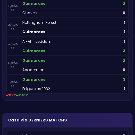
2
Guimaraes
01/08/26
FT
0
Chaves
1
Nottingham Forest
26/07/26
FT
1
Guimaraes
1
Al-Ahli Jeddah
24/07/26
FT
3
Guimaraes
2
Guimaraes
18/07/26
FT
0
Academica
3
Guimaraes
11/07/26
FT
1
Felgueiras 1932
DÉFAITE
VICTOIRE
Casa Pia
DERNIERS MATCHS