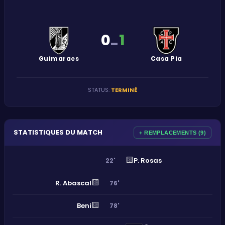
0
1
-
Guimaraes
Casa Pia
STATUS
:
TERMINÉ
STATISTIQUES DU MATCH
+ REMPLACEMENTS (9)
🟨
P. Rosas
22'
🟨
R. Abascal
76'
🟨
Beni
78'