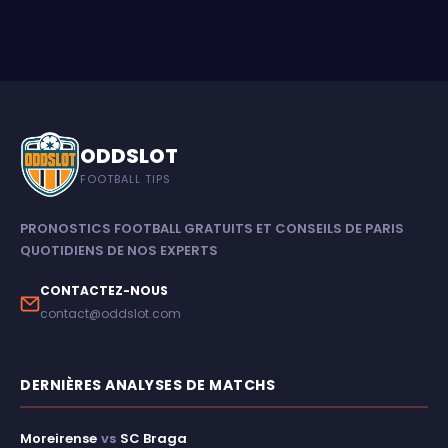
ODDSLOT
FOOTBALL TIPS
PRONOSTICS FOOTBALL GRATUITS ET CONSEILS DE PARIS
QUOTIDIENS DE NOS EXPERTS
CONTACTEZ-NOUS
contact@oddslot.com
DERNIÈRES ANALYSES DE MATCHS
Moreirense
vs
SC Braga