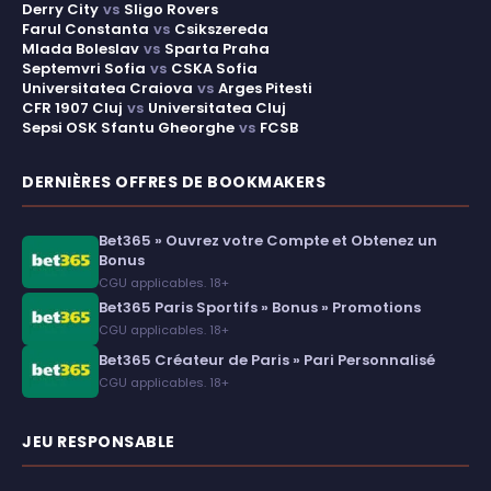
Derry City
vs
Sligo Rovers
Farul Constanta
vs
Csikszereda
Mlada Boleslav
vs
Sparta Praha
Septemvri Sofia
vs
CSKA Sofia
Universitatea Craiova
vs
Arges Pitesti
CFR 1907 Cluj
vs
Universitatea Cluj
Sepsi OSK Sfantu Gheorghe
vs
FCSB
DERNIÈRES OFFRES DE BOOKMAKERS
Bet365 » Ouvrez votre Compte et Obtenez un
Bonus
CGU applicables. 18+
Bet365 Paris Sportifs » Bonus » Promotions
CGU applicables. 18+
Bet365 Créateur de Paris » Pari Personnalisé
CGU applicables. 18+
JEU RESPONSABLE