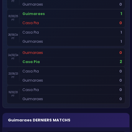
FT
0
Guimaraes
1
Guimaraes
01/03/25
FT
0
Casa Pia
1
Casa Pia
28/09/24
FT
1
Guimaraes
0
Guimaraes
24/02/24
FT
2
Casa Pia
0
Casa Pia
23/09/23
FT
0
Guimaraes
0
Casa Pia
19/02/23
FT
0
Guimaraes
Guimaraes
DERNIERS MATCHS