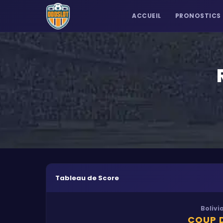
ACCUEIL
PRONOSTICS
Tableau de Score
Bolivi
COUP 