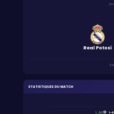
jeu
Real Potosí
ST
STATISTIQUES DU MATCH
⚽
L. Ali
1-0