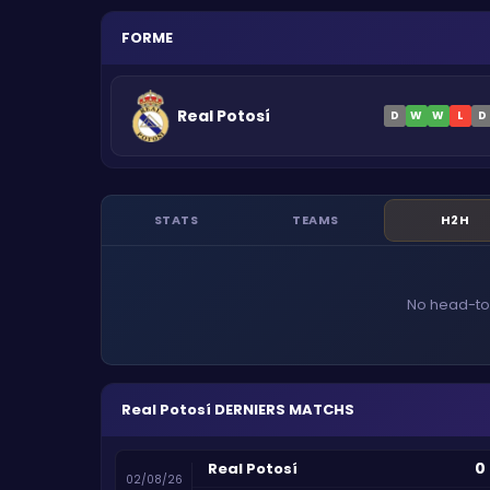
FORME
Real Potosí
D
W
W
L
D
STATS
TEAMS
H2H
No head-to
Real Potosí
DERNIERS MATCHS
0
Real Potosí
02/08/26