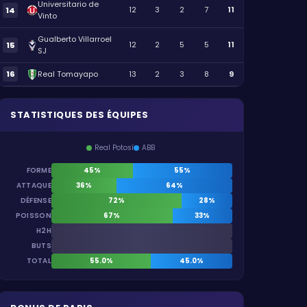
Universitario de
12
3
2
7
11
14
Vinto
Gualberto Villarroel
12
2
5
5
11
15
SJ
16
Real Tomayapo
13
2
3
8
9
STATISTIQUES DES ÉQUIPES
Real Potosí
ABB
FORME
45%
55%
ATTAQUE
36%
64%
DÉFENSE
72%
28%
POISSON
67%
33%
H2H
BUTS
TOTAL
55.0%
45.0%