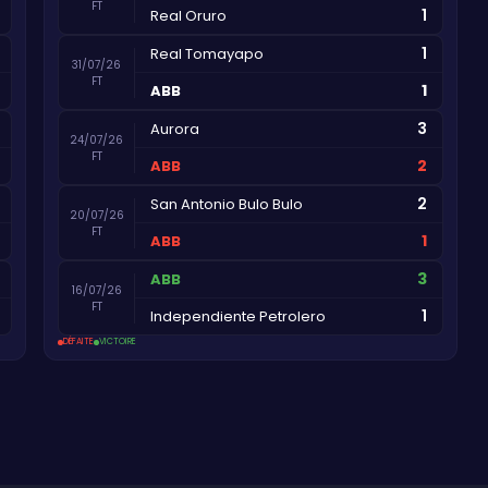
FT
1
Real Oruro
1
Real Tomayapo
31/07/26
FT
1
ABB
3
Aurora
24/07/26
FT
2
ABB
2
San Antonio Bulo Bulo
20/07/26
FT
1
ABB
3
ABB
16/07/26
FT
1
Independiente Petrolero
DÉFAITE
VICTOIRE