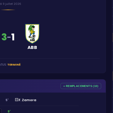
di 9 juillet 2026
3
1
-
ABB
ATUS
:
TERMINÉ
+ REMPLACEMENTS (10)
🟨
F. Zamora
5'
9'