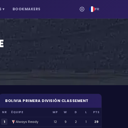
S
▾
BOOKMAKERS
FR
E
BOLIVIA
PRIMERA DIVISIÓN
CLASSEMENT
NR
ÉQUIPE
MP
W
D
L
PTS
1
Always Ready
12
9
2
1
29