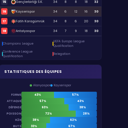
15
Gençlerbirliği S.K.
34
8
8
18
32
16
Kayserispor
34
6
12
16
30
17
Fatih Karagümrük
34
8
6
20
30
18
Antalyaspor
34
7
9
18
30
UEFA Europa League
Champions League
Qualification
Conference League
Relegation
Qualification
STATISTIQUES DES ÉQUIPES
Alanyaspor
Kayserispor
FORME
43%
57%
ATTAQUE
57%
43%
DÉFENSE
63%
38%
POISSON
72%
28%
H2H
38%
62%
BUTS
33%
67%