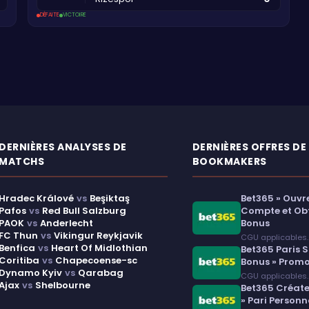
DÉFAITE
VICTOIRE
DERNIÈRES ANALYSES DE
DERNIÈRES OFFRES DE
MATCHS
BOOKMAKERS
Hradec Králové
vs
Beşiktaş
Bet365 » Ouvr
Pafos
vs
Red Bull Salzburg
Compte et Ob
PAOK
vs
Anderlecht
Bonus
FC Thun
vs
Vikingur Reykjavik
CGU applicables.
Benfica
vs
Heart Of Midlothian
Bet365 Paris S
Coritiba
vs
Chapecoense-sc
Bonus » Promo
Dynamo Kyiv
vs
Qarabag
CGU applicables.
Ajax
vs
Shelbourne
Bet365 Créate
» Pari Personn