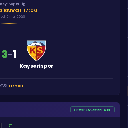
key
:
Süper Lig
D'ENVOI
17:00
edi 9 mai 2026
3
1
-
Kayserispor
ATUS
:
TERMINÉ
+ REMPLACEMENTS (9)
7'