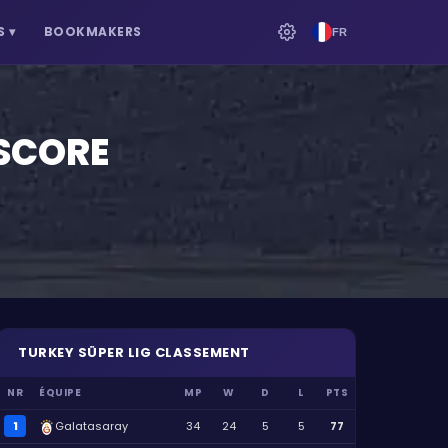
S
▾
BOOKMAKERS
FR
SCORE
TURKEY
SÜPER LIG
CLASSEMENT
NR
ÉQUIPE
MP
W
D
L
PTS
1
Galatasaray
34
24
5
5
77