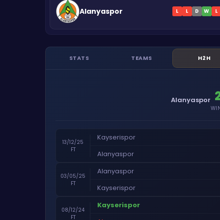
Alanyaspor
L
L
D
W
L
STATS
TEAMS
H2H
Alanyaspor
WI
Kayserispor
13/12/25
FT
Alanyaspor
Alanyaspor
03/05/25
FT
Kayserispor
Kayserispor
08/12/24
FT