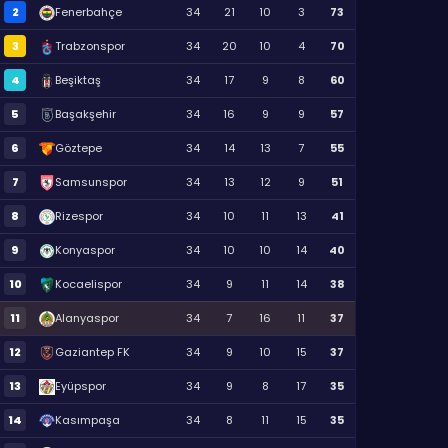
2
Fenerbahçe
34
21
10
3
73
3
Trabzonspor
34
20
10
4
70
4
Beşiktaş
34
17
9
8
60
5
Başakşehir
34
16
9
9
57
6
Göztepe
34
14
13
7
55
7
Samsunspor
34
13
12
9
51
8
Rizespor
34
10
11
13
41
9
Konyaspor
34
10
10
14
40
10
Kocaelispor
34
9
11
14
38
11
Alanyaspor
34
7
16
11
37
12
Gaziantep FK
34
9
10
15
37
13
Eyüpspor
34
9
8
17
35
14
Kasımpaşa
34
8
11
15
35