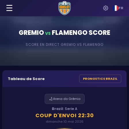
☰
FR
GREMIO
FLAMENGO
SCORE
VS
SCORE EN DIRECT
GREMIO
VS
FLAMENGO
Tableau de Score
PRONOSTICS BRAZIL
🏏
Arena do Grêmio
Brazil
:
Serie A
COUP D'ENVOI
22:30
dimanche 10 mai 2026