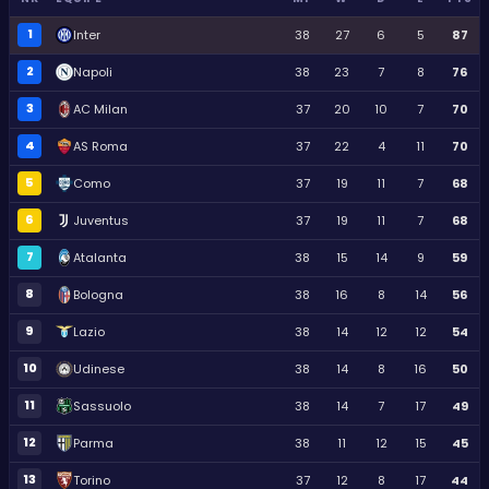
1
Inter
38
27
6
5
87
2
Napoli
38
23
7
8
76
3
AC Milan
37
20
10
7
70
4
AS Roma
37
22
4
11
70
5
Como
37
19
11
7
68
6
Juventus
37
19
11
7
68
7
Atalanta
38
15
14
9
59
8
Bologna
38
16
8
14
56
9
Lazio
38
14
12
12
54
10
Udinese
38
14
8
16
50
11
Sassuolo
38
14
7
17
49
12
Parma
38
11
12
15
45
13
Torino
37
12
8
17
44