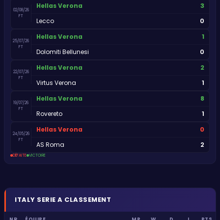
3
Hellas Verona
02/08/26
FT
0
Lecco
1
Hellas Verona
25/07/26
FT
0
Dolomiti Bellunesi
2
Hellas Verona
22/07/26
FT
1
Virtus Verona
8
Hellas Verona
19/07/26
FT
1
Rovereto
0
Hellas Verona
24/05/26
FT
2
AS Roma
DÉFAITE
VICTOIRE
ITALY
SERIE A
CLASSEMENT
NR
ÉQUIPE
MP
W
D
L
PTS