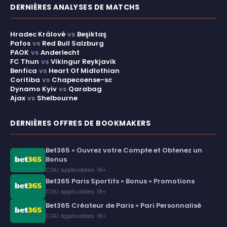
DERNIÈRES ANALYSES DE MATCHS
Hradec Králové
vs
Beşiktaş
Pafos
vs
Red Bull Salzburg
PAOK
vs
Anderlecht
FC Thun
vs
Vikingur Reykjavik
Benfica
vs
Heart Of Midlothian
Coritiba
vs
Chapecoense-sc
Dynamo Kyiv
vs
Qarabag
Ajax
vs
Shelbourne
DERNIÈRES OFFRES DE BOOKMAKERS
Bet365 » Ouvrez votre Compte et Obtenez un
Bonus
CGU applicables. 18+
Bet365 Paris Sportifs » Bonus » Promotions
CGU applicables. 18+
Bet365 Créateur de Paris » Pari Personnalisé
CGU applicables. 18+