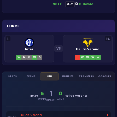
⚽
K. Bowie
90+1'
0-2
FORME
1
.
19
.
VS
Inter
Hellas Verona
W
D
D
W
D
L
W
W
W
W
STATS
TEAMS
H2H
INJURIES
TRANSFERS
COACHES
1
5
0
Inter
Hellas Verona
WINS
WINS
DRAWS
1
Hellas Verona