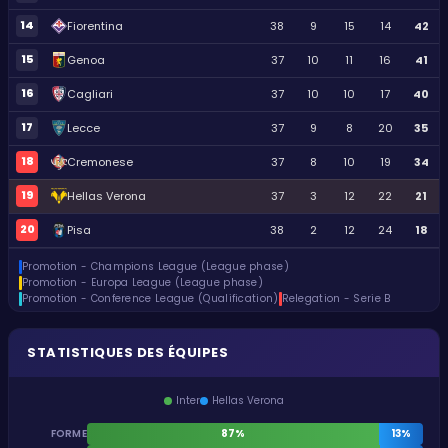
14
Fiorentina
38
9
15
14
42
15
Genoa
37
10
11
16
41
16
Cagliari
37
10
10
17
40
17
Lecce
37
9
8
20
35
18
Cremonese
37
8
10
19
34
19
Hellas Verona
37
3
12
22
21
20
Pisa
38
2
12
24
18
Promotion - Champions League (League phase)
Promotion - Europa League (League phase)
Promotion - Conference League (Qualification)
Relegation - Serie B
STATISTIQUES DES ÉQUIPES
Inter
Hellas Verona
FORME
87%
13%