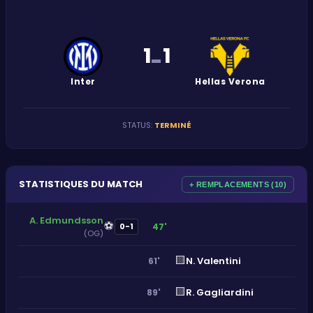
1
1
-
Inter
Hellas Verona
STATUS
:
TERMINÉ
STATISTIQUES DU MATCH
+ REMPLACEMENTS (10)
A. Edmundsson
⚽
47'
0-1
(OG)
🟨
N. Valentini
61'
🟨
R. Gagliardini
89'