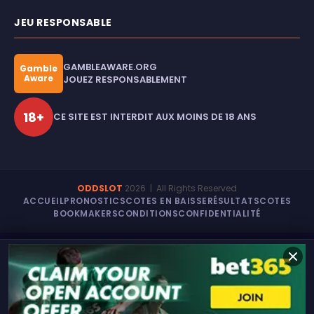
JEU RESPONSABLE
GAMBLEAWARE.ORG
Gamble
Aware
JOUEZ RESPONSABLEMENT
18+
CE SITE EST INTERDIT AUX MOINS DE 18 ANS
ODDSLOT
2026
| All Rights Reserved
ACCUEIL
PRONOSTICS
COTES EN BAISSE
RÉSULTATS
COTES
BOOKMAKERS
CONDITIONS
CONFIDENTIALITÉ