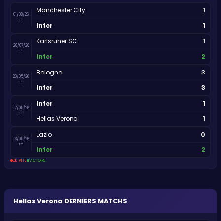
1
Manchester City
01/08/26
FT
1
Inter
1
Karlsruher SC
26/07/26
FT
2
Inter
3
Bologna
23/05/26
FT
3
Inter
1
Inter
17/05/26
FT
1
Hellas Verona
0
Lazio
13/05/26
FT
2
Inter
DÉFAITE
VICTOIRE
Hellas Verona
DERNIERS MATCHS