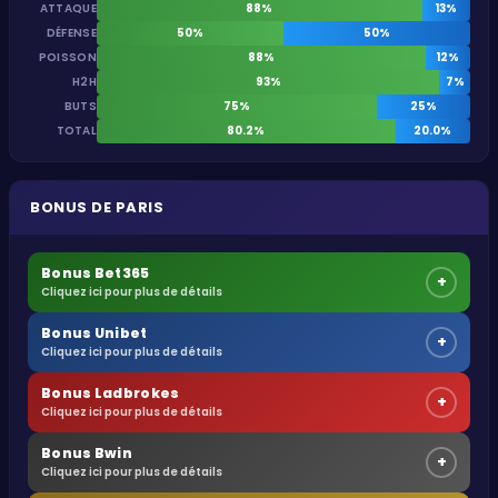
ATTAQUE
88%
13%
DÉFENSE
50%
50%
POISSON
88%
12%
H2H
93%
7%
BUTS
75%
25%
TOTAL
80.2%
20.0%
BONUS DE PARIS
Bonus Bet365
+
Cliquez ici pour plus de détails
Bonus Unibet
+
Cliquez ici pour plus de détails
Bonus Ladbrokes
+
Cliquez ici pour plus de détails
Bonus Bwin
+
Cliquez ici pour plus de détails