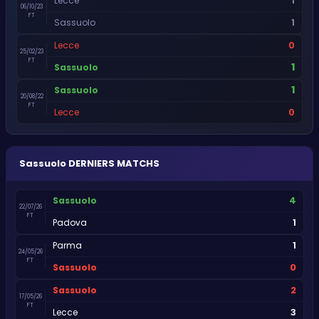
1
Lecce
06/10/23
FT
1
Sassuolo
0
Lecce
25/02/23
FT
1
Sassuolo
1
Sassuolo
20/08/22
FT
0
Lecce
Sassuolo
DERNIERS MATCHS
4
Sassuolo
22/07/26
FT
1
Padova
1
Parma
24/05/26
FT
0
Sassuolo
2
Sassuolo
17/05/26
FT
3
Lecce