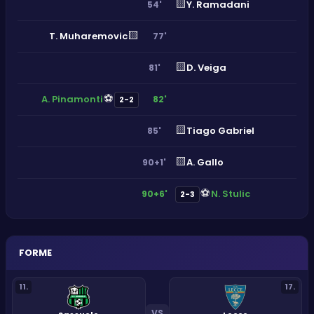
🟨
Y. Ramadani
54'
🟨
T. Muharemovic
77'
🟨
D. Veiga
81'
⚽
A. Pinamonti
82'
2-2
🟨
Tiago Gabriel
85'
🟨
A. Gallo
90+1'
⚽
N. Stulic
90+6'
2-3
FORME
11
.
17
.
VS