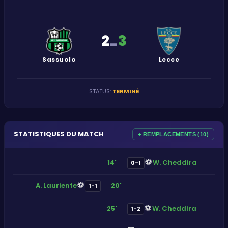
2
3
-
Sassuolo
Lecce
STATUS
:
TERMINÉ
STATISTIQUES DU MATCH
+ REMPLACEMENTS (10)
⚽
W. Cheddira
14'
0-1
⚽
A. Lauriente
20'
1-1
⚽
W. Cheddira
25'
1-2