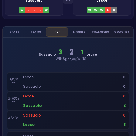
Sassuolo
Lecce
W
L
L
L
W
W
W
W
L
D
STATS
TEAMS
H2H
INJURIES
TRANSFERS
COACHES
2
3
1
Sassuolo
Lecce
WINS
WINS
DRAWS
0
Lecce
18/10/25
FT
0
Sassuolo
0
Lecce
24/09/24
FT
2
Sassuolo
0
Sassuolo
21/04/24
FT
3
Lecce