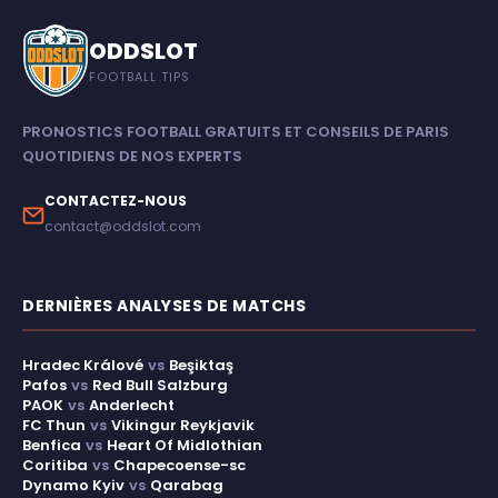
ODDSLOT
FOOTBALL TIPS
PRONOSTICS FOOTBALL GRATUITS ET CONSEILS DE PARIS
QUOTIDIENS DE NOS EXPERTS
CONTACTEZ-NOUS
contact@oddslot.com
DERNIÈRES ANALYSES DE MATCHS
Hradec Králové
vs
Beşiktaş
Pafos
vs
Red Bull Salzburg
PAOK
vs
Anderlecht
FC Thun
vs
Vikingur Reykjavik
Benfica
vs
Heart Of Midlothian
Coritiba
vs
Chapecoense-sc
Dynamo Kyiv
vs
Qarabag