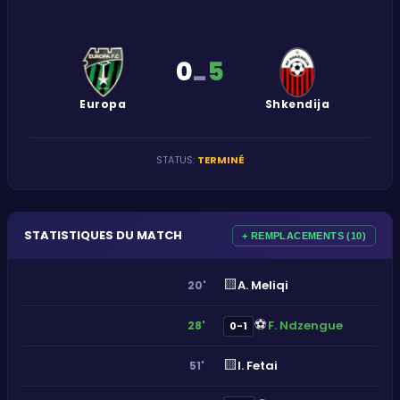
0
5
-
Europa
Shkendija
STATUS
:
TERMINÉ
STATISTIQUES DU MATCH
+ REMPLACEMENTS (10)
🟨
A. Meliqi
20'
⚽
F. Ndzengue
28'
0-1
🟨
I. Fetai
51'