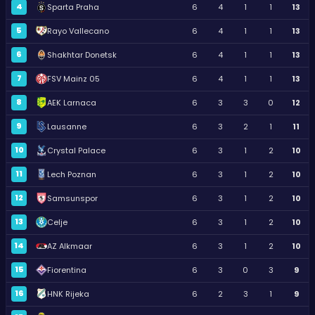
4
Sparta Praha
6
4
1
1
13
5
Rayo Vallecano
6
4
1
1
13
6
Shakhtar Donetsk
6
4
1
1
13
7
FSV Mainz 05
6
4
1
1
13
8
AEK Larnaca
6
3
3
0
12
9
Lausanne
6
3
2
1
11
10
Crystal Palace
6
3
1
2
10
11
Lech Poznan
6
3
1
2
10
12
Samsunspor
6
3
1
2
10
13
Celje
6
3
1
2
10
14
AZ Alkmaar
6
3
1
2
10
15
Fiorentina
6
3
0
3
9
16
HNK Rijeka
6
2
3
1
9