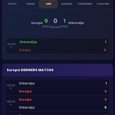
STATS
TEAMS
H2H
INJURIES
TRANSFERS
COACHES
0
0
1
Europa
Shkendija
WINS
WINS
DRAWS
1
Shkendija
16/07/26
FT
0
Europa
Europa
DERNIERS MATCHS
1
Shkendija
16/07/26
FT
0
Europa
0
Europa
09/07/26
FT
5
Shkendija