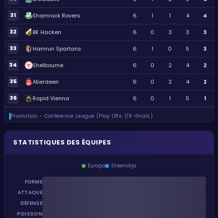
31
Shamrock Rovers
6
1
1
4
4
32
BK Hacken
6
0
3
3
3
33
Hamrun Spartans
6
1
0
5
3
34
Shelbourne
6
0
2
4
2
35
Aberdeen
6
0
2
4
2
36
Rapid Vienna
6
0
1
5
1
Promotion - Conference League (Play Offs: 1/8-finals)
STATISTIQUES DES ÉQUIPES
Europa
Shkendija
FORME
ATTAQUE
DÉFENSE
POISSON