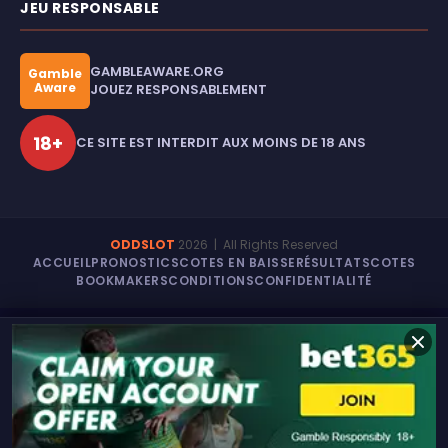
JEU RESPONSABLE
GAMBLEAWARE.ORG
Gamble
Aware
JOUEZ RESPONSABLEMENT
18+
CE SITE EST INTERDIT AUX MOINS DE 18 ANS
ODDSLOT
2026
| All Rights Reserved
ACCUEIL
PRONOSTICS
COTES EN BAISSE
RÉSULTATS
COTES
BOOKMAKERS
CONDITIONS
CONFIDENTIALITÉ