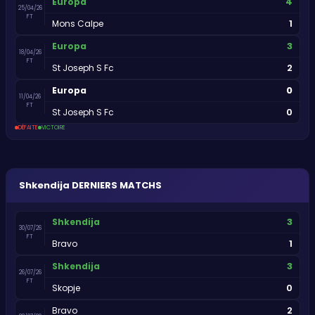
4
Europa
25/04/26
FT
1
Mons Calpe
3
Europa
18/04/26
FT
2
St Joseph S Fc
0
Europa
11/04/26
FT
0
St Joseph S Fc
DÉFAITE
VICTOIRE
Shkendija
DERNIERS MATCHS
3
Shkendija
30/07/26
FT
1
Bravo
3
Shkendija
26/07/26
FT
0
Skopje
2
Bravo