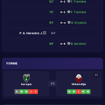
⚽
F. Tamba
52'
0-2
⚽
F. Tamba
75'
0-3
⚽
A. Kryeziu
83'
0-4
🟨
P. A. Heredia J.
84'
⚽
B. Ibraimi
88'
0-5
FORME
22
.
VS
Europa
Shkendija
D
W
W
L
L
W
W
L
W
W