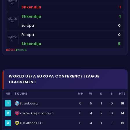
23/07/26
FT
1
Shkendija
1
Shkendija
16/07/26
FT
0
Europa
0
Europa
09/07/26
FT
5
Shkendija
DÉFAITE
VICTOIRE
WORLD
UEFA EUROPA CONFERENCE LEAGUE
CLASSEMENT
NR
ÉQUIPE
MP
W
D
L
PTS
1
Strasbourg
6
5
1
0
16
2
Raków Częstochowa
6
4
2
0
14
3
AEK Athens FC
6
4
1
1
13