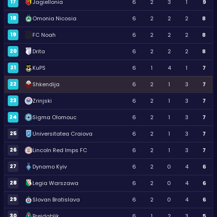
17
Jagiellonia
6
2
3
1
9
18
Omonia Nicosia
6
2
2
2
8
19
FC Noah
6
2
2
2
8
20
Drita
6
2
2
2
8
21
KuPS
6
1
4
1
7
22
Shkendija
6
2
1
3
7
23
Zrinjski
6
2
1
3
7
24
Sigma Olomouc
6
2
1
3
7
25
Universitatea Craiova
6
2
1
3
7
26
Lincoln Red Imps FC
6
2
1
3
7
27
Dynamo Kyiv
6
2
0
4
6
28
Legia Warszawa
6
2
0
4
6
29
Slovan Bratislava
6
2
0
4
6
30
Breidablik
6
1
2
3
5