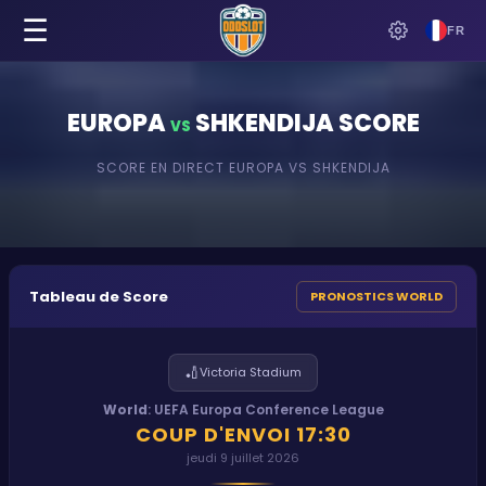
☰
FR
EUROPA
SHKENDIJA
SCORE
VS
SCORE EN DIRECT
EUROPA
VS
SHKENDIJA
Tableau de Score
PRONOSTICS WORLD
🏏
Victoria Stadium
World
:
UEFA Europa Conference League
COUP D'ENVOI
17:30
jeudi 9 juillet 2026